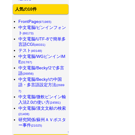
人気の10件
FrontPage
(971965)
中文電脳/ピンインフォン
ト
(66173)
中文電脳/UTF-8で簡単多
言語CGI
(48331)
テスト
(40148)
中文電脳/WGピンインIM
E
(31767)
中文電脳/Becky!2で多言
語
(26956)
中文電脳/Becky!の中国
語・多言語設定方法
(2689
7)
中文電脳/微軟ピンイン輸
入法2.0の使い方
(24581)
中文電脳/漢文文献の検索
(21408)
研究関係/蘇州ＡＶポスタ
ー事件
(21025)
↑