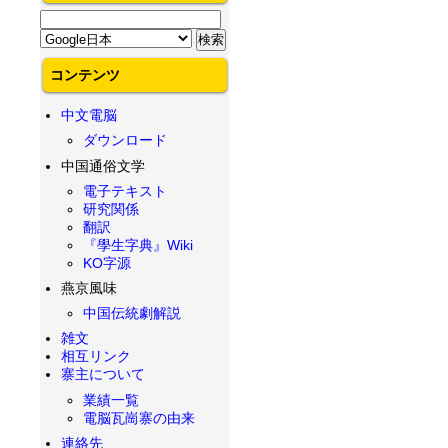
コンテンツ
中文電脳
ダウンロード
中国通俗文学
電子テキスト
研究関係
翻訳
『學生字典』Wiki
KO字源
燕京風味
中国伝統劇解説
雑文
相互リンク
寨主について
業績一覧
電脳瓦崗寨の由来
連絡先