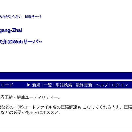
のうがこうさい 日吉サーバ
gang-Zhai
大介のWebサーバ～
リロード
▶
新規
|
一覧
|
単語検索
|
最終更新
|
ヘルプ
|
ログイン
ws対応圧縮・解凍ユーティリティー。
などの非JISコードファイル名の圧縮解凍も こなしてくれるうえ、圧
りなどの必要がある人にオススメ。