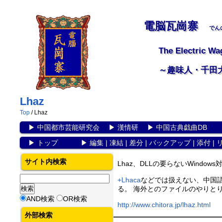
電脳瓦崗寨
でん
The Electric Wa
～趣味人・千田
Lhaz
Top
/ Lhaz
▶
中国都市芸能研究会
▶
漢情研
▶
中国古典戯曲DB
▶
トップ
▶
編集
|
凍結
|
差分
|
バックアップ
|
添付
|
サイト内検索
Lhaz、DLLの要らないWindo
+Lhaca
などでは扱えない、中国語
る。 海外とのファイルのやりと
AND検索
OR検索
http://www.chitora.jp/lhaz.html
外部検索