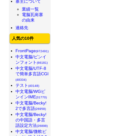
寨主について
業績一覧
電脳瓦崗寨
の由来
連絡先
人気の10件
FrontPage
(972491)
中文電脳/ピンイ
ンフォント
(66181)
中文電脳/UTF-8
で簡単多言語CGI
(48334)
テスト
(40148)
中文電脳/WGピ
ンインIME
(31770)
中文電脳/Becky!
2で多言語
(26958)
中文電脳/Becky!
の中国語・多言
語設定方法
(26898)
中文電脳/微軟ピ