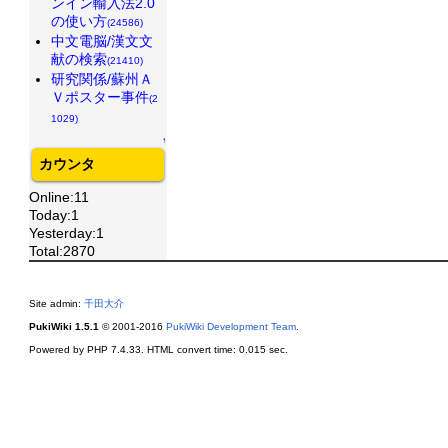
ンイン輸入法2.0
の使い方
(24586)
中文電脳/漢文文
献の検索
(21410)
研究関係/蘇州Ａ
Ｖポスター事件
(2
1029)
↑
カウンタ
Online:11
Today:1
Yesterday:1
Total:2870
Site admin:
千田大介
PukiWiki 1.5.1
© 2001-2016
PukiWiki Development Team
.
Powered by PHP 7.4.33. HTML convert time: 0.015 sec.