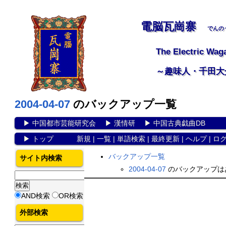
電脳瓦崗寨
でんの
The Electric Wag
～趣味人・千田大
2004-04-07
のバックアップ一覧
▶
中国都市芸能研究会
▶
漢情研
▶
中国古典戯曲DB
▶
トップ
新規
|
一覧
|
単語検索
|
最終更新
|
ヘルプ
|
ロ
バックアップ一覧
サイト内検索
2004-04-07
のバックアップは
AND検索
OR検索
外部検索