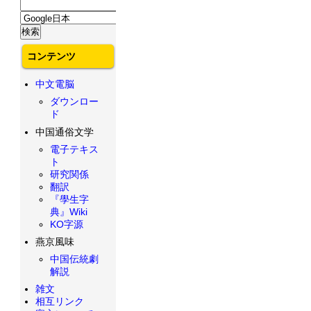
コンテンツ
中文電脳
ダウンロー
ド
中国通俗文学
電子テキス
ト
研究関係
翻訳
『學生字
典』Wiki
KO字源
燕京風味
中国伝統劇
解説
雑文
相互リンク