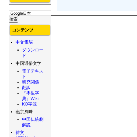
コンテンツ
中文電脳
ダウンロー
ド
中国通俗文学
電子テキス
ト
研究関係
翻訳
『學生字
典』Wiki
KO字源
燕京風味
中国伝統劇
解説
雑文