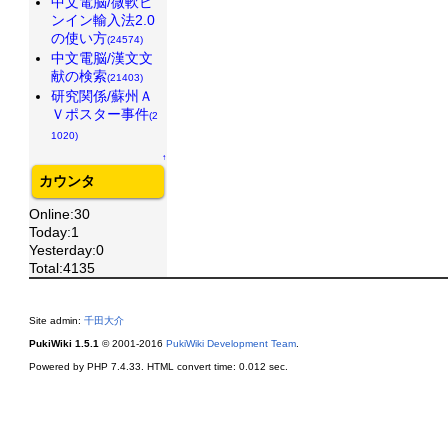
中文電脳/微軟ピ
ンイン輸入法2.0
の使い方
(24574)
中文電脳/漢文文
献の検索
(21403)
研究関係/蘇州Ａ
Ｖポスター事件
(2
1020)
↑
カウンタ
Online:30
Today:1
Yesterday:0
Total:4135
Site admin:
千田大介
PukiWiki 1.5.1
© 2001-2016
PukiWiki Development Team
.
Powered by PHP 7.4.33. HTML convert time: 0.012 sec.