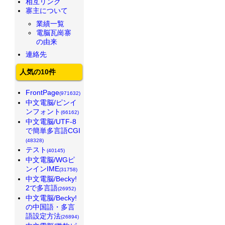
相互リンク
寨主について
業績一覧
電脳瓦崗寨
の由来
連絡先
人気の10件
FrontPage
(971632)
中文電脳/ピンイ
ンフォント
(66162)
中文電脳/UTF-8
で簡単多言語CGI
(48328)
テスト
(40145)
中文電脳/WGピ
ンインIME
(31758)
中文電脳/Becky!
2で多言語
(26952)
中文電脳/Becky!
の中国語・多言
語設定方法
(26894)