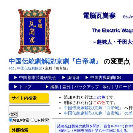
電脳瓦崗寨
でんの
The Electric Wag
～趣味人・千田大
中国伝統劇解説/京劇『白帝城』
の変更点
Top
/
中国伝統劇解説
/ 京劇『白帝城』
▶
中国都市芸能研究会
▶
漢情研
▶
中国古典戯曲DB
▶
トップ
▶
編集
|
差分
|
バックアップ
|
添付
|
リロード
追加された行は
この色
です。
サイト内検索
削除された行は
この色
です。
中国伝統劇解説/京劇『白帝城』
へ行
中国伝統劇解説/京劇『白帝城』 の
AND検索
OR検索
諸葛亮は劉備の敗戦を聞き、百官を率いて白帝
外部検索
-物語は《三国志演義》第八十五回に見える。