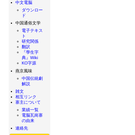
中文電脳
ダウンロー
ド
中国通俗文学
電子テキス
ト
研究関係
翻訳
『學生字
典』Wiki
KO字源
燕京風味
中国伝統劇
解説
雑文
相互リンク
寨主について
業績一覧
電脳瓦崗寨
の由来
連絡先