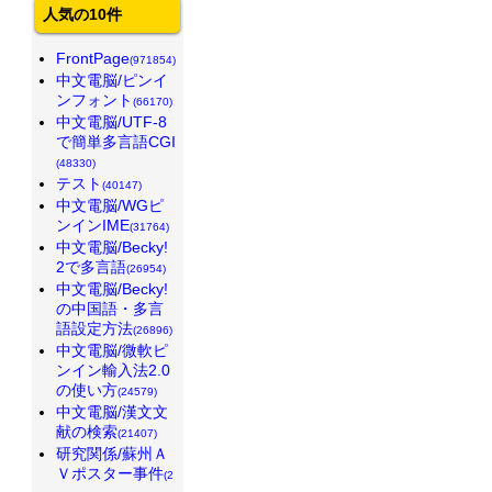
人気の10件
FrontPage
(971854)
中文電脳/ピンイ
ンフォント
(66170)
中文電脳/UTF-8
で簡単多言語CGI
(48330)
テスト
(40147)
中文電脳/WGピ
ンインIME
(31764)
中文電脳/Becky!
2で多言語
(26954)
中文電脳/Becky!
の中国語・多言
語設定方法
(26896)
中文電脳/微軟ピ
ンイン輸入法2.0
の使い方
(24579)
中文電脳/漢文文
献の検索
(21407)
研究関係/蘇州Ａ
Ｖポスター事件
(2