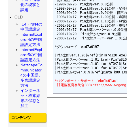
-1998/09/26　Pin太郎ver.0.8公開 

化の現状と
-1998/09/27　Pin太郎ver.0.81公開（
課題
-1998/09/29　Pin太郎ver.0.9公開（軽
OLD
-1998/10/17　Pin太郎ver.1.00公開
-2000/12/26　Pin太郎ver.1.10公開（er
IE4・NN4の
-2001/01/17　Pin太郎ver.1.20公開
中国語設定
-2001/01/17　Pin太郎スーパーver.0.9公開 
InternetExol
-2001/10/20  Pin太郎かなver.0.9公開 

-2003/12/12  Pin太郎スーパーver.1
orer4の中国
語設定方法
*ダウンロード [#id7a6197]

InternetExpl
orer5の中国
|Pin太郎ver.1.20|&ref(PinTaro120.exe);
語設定方法
|Pin太郎スーパーver.1.01|&ref(PinTaS101
|Pin太郎スーパーver.1.01 for ATOK16|&ref
NetscapeCo
|Pin太郎スーパーver.1.01 for ATOK17|&ref
mmunicator
|Pin太郎かなver.0.9|&ref(pinta_k09.EXE
4の中国語、
多言語設定
*バグレポート・サポート [#be1c61ac]
方法
-[[電脳瓦崗寨統合BBS>http://www.wagang.j
インターネ
ット検索結
果の保存と
加工
コンテンツ