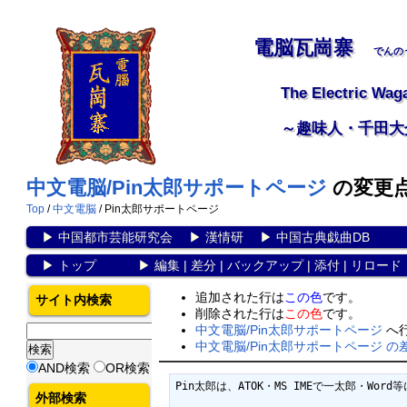
電脳瓦崗寨
でんの
The Electric Wag
～趣味人・千田大
中文電脳/Pin太郎サポートページ
の変更
Top
/
中文電脳
/ Pin太郎サポートページ
▶
中国都市芸能研究会
▶
漢情研
▶
中国古典戯曲DB
▶
トップ
▶
編集
|
差分
|
バックアップ
|
添付
|
リロード
追加された行は
この色
です。
サイト内検索
削除された行は
この色
です。
中文電脳/Pin太郎サポートページ
へ
中文電脳/Pin太郎サポートページ の
AND検索
OR検索
Pin太郎は、ATOK・MS IMEで一太郎・W
外部検索