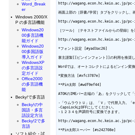
http://wagang.econ.hc.keio.ac.jp/pc-i
Word_Break
er
画面上部の［辞書/学習］タブをクリックし、画
Windows 2000/X
http://wagang.econ.hc.keio.ac.jp/pc-i
P の多言語機能
Windows20
［ツール］［テキストファイルからの登録］を選び、
00多言語機
http://wagang.econ.hc.keio.ac.jp/pc-i
能ガイド
Windows20
*フォント設定 [#yad3ac26]

00多国語版
導入ガイド
寨主謹製[[ピンインフォント]]の利用を推奨し
WindowsXP
Wordでは、オートコレクトによるピンイン変換
の多言語設
定ガイド
*変換方法 [#xfc3787e]

Office2000
の多言語機
**Pin太郎 [#wdf9ef44]

能
ATOKのIMEバー左端の「あ」をクリックし
Becky!で多言語
-「ウムラウトＵ」は、「Ｖ」で代替入力。「e
Becky!の中
-CapsLockはOFFにしてください。 

国語・多言
-１２３４を声調符号に変換できます。 

語設定方法
Becky!2で多
http://wagang.econ.hc.keio.ac.jp/pc-i
言語
**Pin太郎スーパー [#s242708e]

ソフト紹介・試