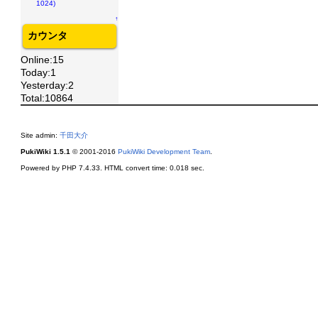
1024)
↑
カウンタ
Online:15
Today:1
Yesterday:2
Total:10864
Site admin:
千田大介
PukiWiki 1.5.1
© 2001-2016
PukiWiki Development Team
.
Powered by PHP 7.4.33. HTML convert time: 0.018 sec.