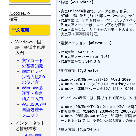
*特徴 [#w192b69e]

-完全Unicode準拠で、データ交換が容易。 

-ATOK、MS IME（Pin太郎スーパーのみ）
-Pin太郎は、全角英数モードで、アルファベッ
-Pin太郎スーパーは、ローマ字かな変換モードの
†
中文電脳
-Pin太郎かなは、カナ漢字入力モードのまま、強
-大文字＋声調符号対応。 

Windows中国
*最新バージョン [#lc29ece3]

語・多漢字処理
-Pin太郎：ver.1.2 

入門
-Pin太郎スーパー：ver.1.01 

文字コード
-Pin太郎かな：ver.0.9 

の基礎知識
*動作確認 [#g3feaf57]

微軟ピンイ
ン輸入法2.0
,Windows98/ME,一太郎9/10　Word 2000

の使い方
,WindowsNT4.0,一太郎9/10　Word98/2000

Windows多
,Windows2000/XP,一太郎10/11/12/13/14　M
漢字・多言
-ピンインの表示には、弊サイトで配布している
語入力入門
Word2007中
-Windows98/Me/NT4.0＋Office 
国語処理テ
-推奨環境は、Windows 2000+Word 2000/2
クニック
-Windows98環境のWord98は、印刷時に
-一太郎9～13では、ラテン拡張領域文字の表示で
インターネット
と情報検索
*導入方法 [#qb72493e]

中国語情報