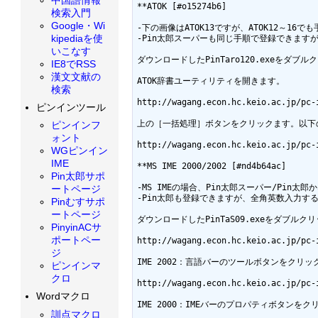
**ATOK [#o15274b6]

検索入門
Google・Wi
-下の画像はATOK13ですが、ATOK12～16で
kipediaを使
-Pin太郎スーパーも同じ手順で登録できますが、フ
いこなす
ダウンロードしたPinTaro120.exeをダブル
IE8でRSS
漢文文献の
ATOK辞書ユーティリティを開きます。  

検索
http://wagang.econ.hc.keio.ac.jp/pc-i
ピンインツール
上の［一括処理］ボタンをクリックます。以下の画
ピンインフ
ォント
http://wagang.econ.hc.keio.ac.jp/pc-i
WGピンイン
IME
**MS IME 2000/2002 [#nd4b64ac]

Pin太郎サポ
-MS IMEの場合、Pin太郎スーパー/Pin太郎
ートページ
-Pin太郎も登録できますが、全角英数入力
Pinむすサポ
ートページ
ダウンロードしたPinTaS09.exeをダブルクリ
PinyinACサ
ポートペー
http://wagang.econ.hc.keio.ac.jp/pc-i
ジ
IME 2002：言語バーのツールボタンをクリ
ピンインマ
クロ
http://wagang.econ.hc.keio.ac.jp/pc-i
Wordマクロ
IME 2000：IMEバーのプロパティボタンをク
訓点マクロ