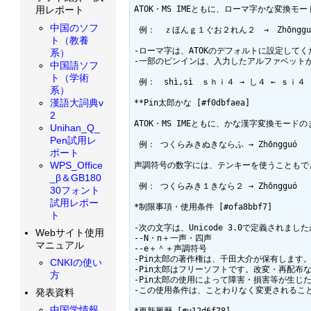
ATOK・MS IMEともに、ローマ字かな変
用レポート
中国のソフ
 例：　ｚほんｇ１ぐお２れん２　→　Zhōngguór
ト（教養
-ローマ字は、ATOKのデフォルトに設定してくだ
系）
-一部のピンインは、入力したアルファベット
中国語ソフ
ト（学術
 例：　shì,sì　ｓｈｉ４ → し４ ← ｓｉ４　
系）
漢語大詞典v
**Pin太郎かな [#f0dbfaea]

2
ATOK・MS IMEともに、かな漢字変換モー
Unihan_Q_
Pen試用レ
 例： つくらみきぬきならふ → Zhōngguó

ポート
WPS_Office
声調符号の数字には、テンキーを使うこともでき
_β＆GB180
 例： つくらみき１きなら２ → Zhōngguó

30フォント
試用レポー
*制限事項・使用条件 [#ofa8bbf7]

ト
-次の文字は、Unicode 3.0で定義されま
Webサイト使用
--N・n＋一声・四声

マニュアル
--e＋＾＋声調符号 

-Pin太郎の著作権は、千田大介が保有します。
CNKIの使い
-Pin太郎はフリーソフトです。改変・再配布など
方
-Pin太郎の使用によって障害・損害等が生じ
-この使用条件は、ことわりなく変更されること
発表資料
中国学情報
*更新履歴 [#v12d6f78]
