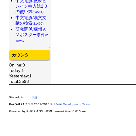
中文電脳/微軟ピ
ンイン輸入法2.0
の使い方
(24584)
中文電脳/漢文文
献の検索
(21409)
研究関係/蘇州Ａ
Ｖポスター事件
(2
1025)
↑
カウンタ
Online:9
Today:1
Yesterday:1
Total:3593
Site admin:
千田大介
PukiWiki 1.5.1
© 2001-2016
PukiWiki Development Team
.
Powered by PHP 7.4.33. HTML convert time: 0.015 sec.