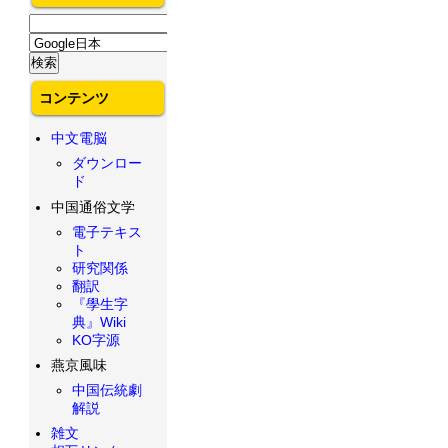
コンテンツ
中文電脳
ダウンロー
ド
中国通俗文学
電子テキス
ト
研究関係
翻訳
『學生字
典』Wiki
KO字源
燕京風味
中国伝統劇
解説
雑文