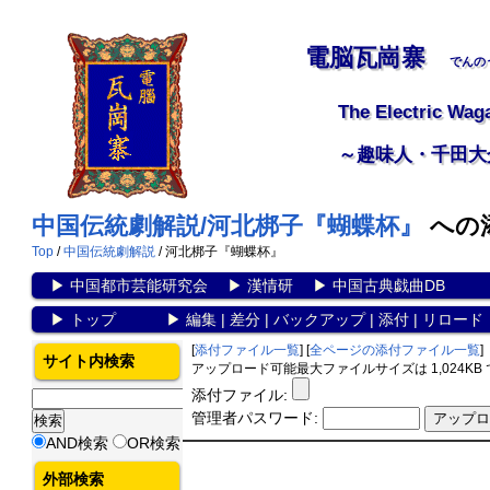
電脳瓦崗寨
でんの
The Electric Wag
～趣味人・千田大
中国伝統劇解説/河北梆子『蝴蝶杯』
への
Top
/
中国伝統劇解説
/ 河北梆子『蝴蝶杯』
▶
中国都市芸能研究会
▶
漢情研
▶
中国古典戯曲DB
▶
トップ
▶
編集
|
差分
|
バックアップ
|
添付
|
リロード
[
添付ファイル一覧
] [
全ページの添付ファイル一覧
]
サイト内検索
アップロード可能最大ファイルサイズは 1,024KB
添付ファイル:
管理者パスワード:
AND検索
OR検索
外部検索