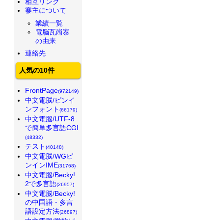
相互リンク
寨主について
業績一覧
電脳瓦崗寨
の由来
連絡先
人気の10件
FrontPage
(972149)
中文電脳/ピンイ
ンフォント
(66179)
中文電脳/UTF-8
で簡単多言語CGI
(48332)
テスト
(40148)
中文電脳/WGピ
ンインIME
(31768)
中文電脳/Becky!
2で多言語
(26957)
中文電脳/Becky!
の中国語・多言
語設定方法
(26897)