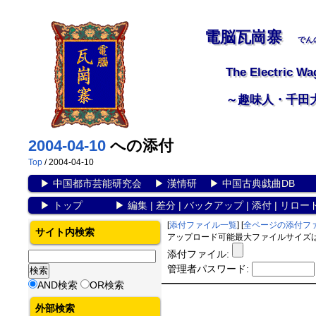
電脳瓦崗寨
でん
The Electric Wa
～趣味人・千田
2004-04-10
への添付
Top
/ 2004-04-10
▶
中国都市芸能研究会
▶
漢情研
▶
中国古典戯曲DB
▶
トップ
▶
編集
|
差分
|
バックアップ
|
添付
|
リロー
[
添付ファイル一覧
] [
全ページの添付フ
サイト内検索
アップロード可能最大ファイルサイズは 1
添付ファイル:
管理者パスワード:
AND検索
OR検索
外部検索