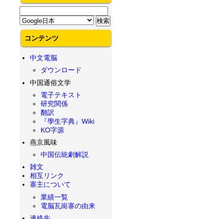
コンテンツ
中文電脳
ダウンロード
中国通俗文学
電子テキスト
研究関係
翻訳
『學生字典』Wiki
KO字源
燕京風味
中国伝統劇解説
雑文
相互リンク
寨主について
業績一覧
電脳瓦崗寨の由来
連絡先