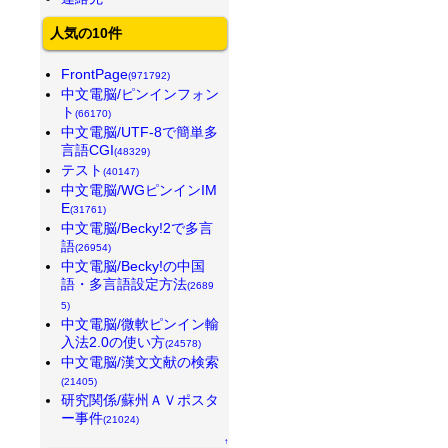
人気の10件
FrontPage
(971792)
中文電脳/ピンインフォン
ト
(66170)
中文電脳/UTF-8で簡単多
言語CGI
(48329)
テスト
(40147)
中文電脳/WGピンインIM
E
(31761)
中文電脳/Becky!2で多言
語
(26954)
中文電脳/Becky!の中国
語・多言語設定方法
(2689
5)
中文電脳/微軟ピンイン輸
入法2.0の使い方
(24578)
中文電脳/漢文文献の検索
(21405)
研究関係/蘇州ＡＶポスタ
ー事件
(21024)
↑