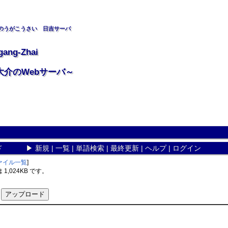
のうがこうさい 日吉サーバ
gang-Zhai
大介のWebサーバ～
ド
▶
新規
|
一覧
|
単語検索
|
最終更新
|
ヘルプ
|
ログイン
ァイル一覧
]
,024KB です。