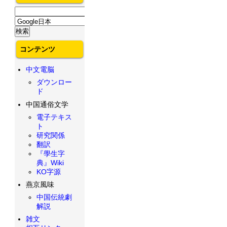
コンテンツ
中文電脳
ダウンロー
ド
中国通俗文学
電子テキス
ト
研究関係
翻訳
『學生字
典』Wiki
KO字源
燕京風味
中国伝統劇
解説
雑文