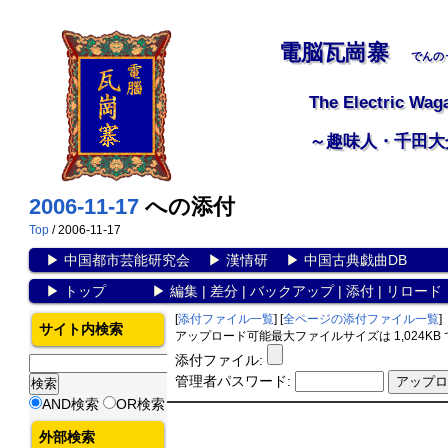
電脳瓦崗寨
でんの
The Electric Wag
～趣味人・千田大
2006-11-17
への添付
Top
/ 2006-11-17
▶
中国都市芸能研究会
▶
漢情研
▶
中国古典戯曲DB
▶
トップ
▶
編集
|
差分
|
バックアップ
|
添付
|
リロード
[
添付ファイル一覧
] [
全ページの添付ファイル一覧
]
サイト内検索
アップロード可能最大ファイルサイズは 1,024KB
添付ファイル:
管理者パスワード:
AND検索
OR検索
外部検索