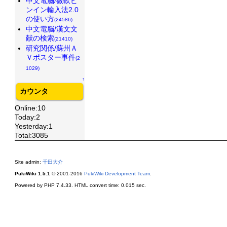
中文電脳/微軟ピ
ンイン輸入法2.0
の使い方
(24586)
中文電脳/漢文文
献の検索
(21410)
研究関係/蘇州Ａ
Ｖポスター事件
(2
1029)
↑
カウンタ
Online:10
Today:2
Yesterday:1
Total:3085
Site admin:
千田大介
PukiWiki 1.5.1
© 2001-2016
PukiWiki Development Team
.
Powered by PHP 7.4.33. HTML convert time: 0.015 sec.