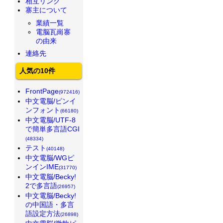
相互リンク
寨主について
業績一覧
電脳瓦崗寨
の由来
連絡先
人気の10件
FrontPage
(972416)
中文電脳/ピンイ
ンフォント
(66180)
中文電脳/UTF-8
で簡単多言語CGI
(48334)
テスト
(40148)
中文電脳/WGピ
ンインIME
(31770)
中文電脳/Becky!
2で多言語
(26957)
中文電脳/Becky!
の中国語・多言
語設定方法
(26898)