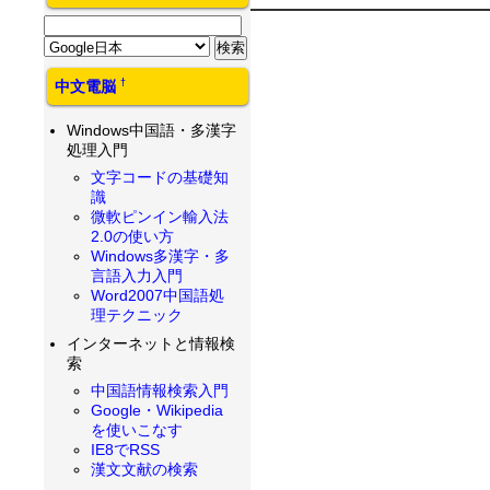
†
中文電脳
Windows中国語・多漢字
処理入門
文字コードの基礎知
識
微軟ピンイン輸入法
2.0の使い方
Windows多漢字・多
言語入力入門
Word2007中国語処
理テクニック
インターネットと情報検
索
中国語情報検索入門
Google・Wikipedia
を使いこなす
IE8でRSS
漢文文献の検索