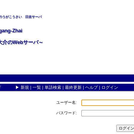
のうがこうさい 日吉サーバ
gang-Zhai
大介のWebサーバ～
ド
▶
新規
|
一覧
|
単語検索
|
最終更新
|
ヘルプ
|
ログイン
ユーザー名:
パスワード: