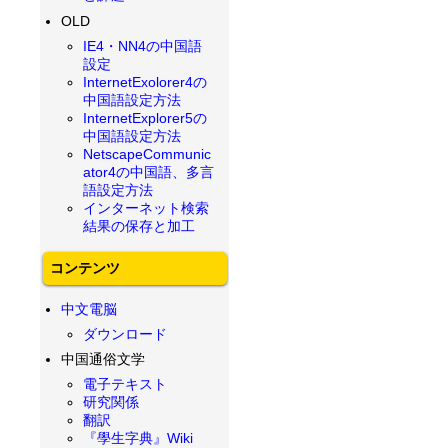
OLD
IE4・NN4の中国語
設定
InternetExolorer4の
中国語設定方法
InternetExplorer5の
中国語設定方法
NetscapeCommunic
ator4の中国語、多言
語設定方法
インターネット検索
結果の保存と加工
コンテンツ
中文電脳
ダウンロード
中国通俗文学
電子テキスト
研究関係
翻訳
『學生字典』Wiki