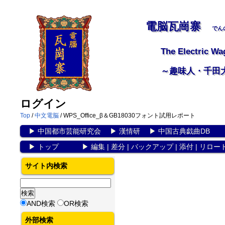
電脳瓦崗寨
でん
The Electric Wa
～趣味人・千田
ログイン
Top
/
中文電脳
/ WPS_Office_β＆GB18030フォント試用レポート
▶
中国都市芸能研究会
▶
漢情研
▶
中国古典戯曲DB
▶
トップ
▶
編集
|
差分
|
バックアップ
|
添付
|
リロー
サイト内検索
AND検索
OR検索
外部検索