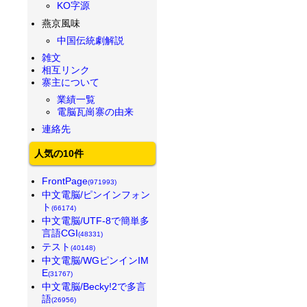
KO字源
燕京風味
中国伝統劇解説
雑文
相互リンク
寨主について
業績一覧
電脳瓦崗寨の由来
連絡先
人気の10件
FrontPage
(971993)
中文電脳/ピンインフォン
ト
(66174)
中文電脳/UTF-8で簡単多
言語CGI
(48331)
テスト
(40148)
中文電脳/WGピンインIM
E
(31767)
中文電脳/Becky!2で多言
語
(26956)