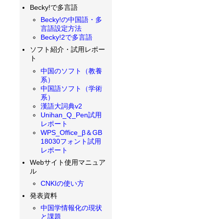
Becky!で多言語
Becky!の中国語・多
言語設定方法
Becky!2で多言語
ソフト紹介・試用レポー
ト
中国のソフト（教養
系）
中国語ソフト（学術
系）
漢語大詞典v2
Unihan_Q_Pen試用
レポート
WPS_Office_β＆GB
18030フォント試用
レポート
Webサイト使用マニュア
ル
CNKIの使い方
発表資料
中国学情報化の現状
と課題