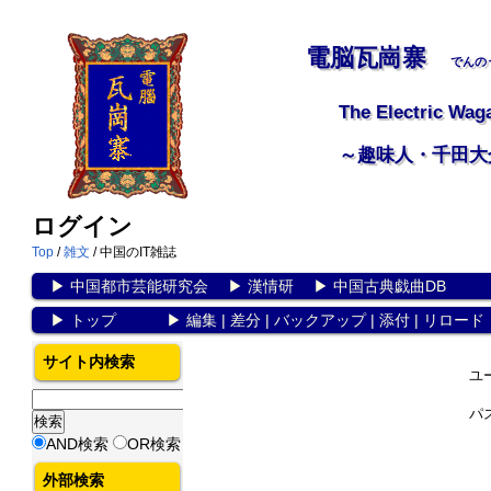
電脳瓦崗寨
でんの
The Electric Wag
～趣味人・千田大
ログイン
Top
/
雑文
/ 中国のIT雑誌
▶
中国都市芸能研究会
▶
漢情研
▶
中国古典戯曲DB
▶
トップ
▶
編集
|
差分
|
バックアップ
|
添付
|
リロード
サイト内検索
ユ
パ
AND検索
OR検索
外部検索