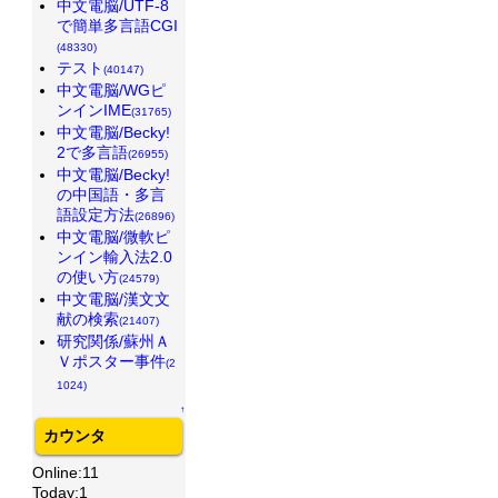
中文電脳/UTF-8
で簡単多言語CGI
(48330)
テスト
(40147)
中文電脳/WGピ
ンインIME
(31765)
中文電脳/Becky!
2で多言語
(26955)
中文電脳/Becky!
の中国語・多言
語設定方法
(26896)
中文電脳/微軟ピ
ンイン輸入法2.0
の使い方
(24579)
中文電脳/漢文文
献の検索
(21407)
研究関係/蘇州Ａ
Ｖポスター事件
(2
1024)
↑
カウンタ
Online:11
Today:1