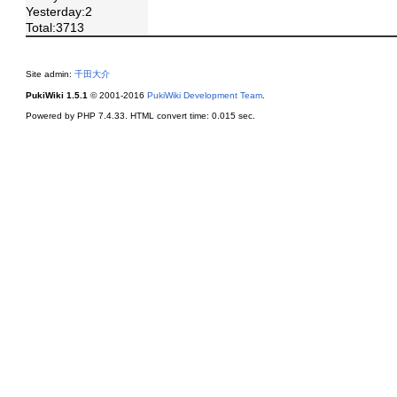
Yesterday:2
Total:3713
Site admin:
千田大介
PukiWiki 1.5.1
© 2001-2016
PukiWiki Development Team
.
Powered by PHP 7.4.33. HTML convert time: 0.015 sec.