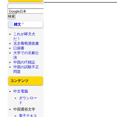
†
雑文
これが哮天犬
だ！
北京葡萄酒覚書
口袋書
大学での京劇公
演
中国のIT雑誌
中国の試験不正
問題
コンテンツ
中文電脳
ダウンロー
ド
中国通俗文学
電子テキス