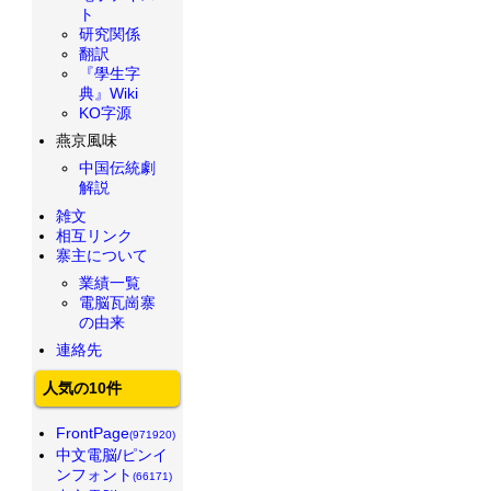
ト
研究関係
翻訳
『學生字
典』Wiki
KO字源
燕京風味
中国伝統劇
解説
雑文
相互リンク
寨主について
業績一覧
電脳瓦崗寨
の由来
連絡先
人気の10件
FrontPage
(971920)
中文電脳/ピンイ
ンフォント
(66171)