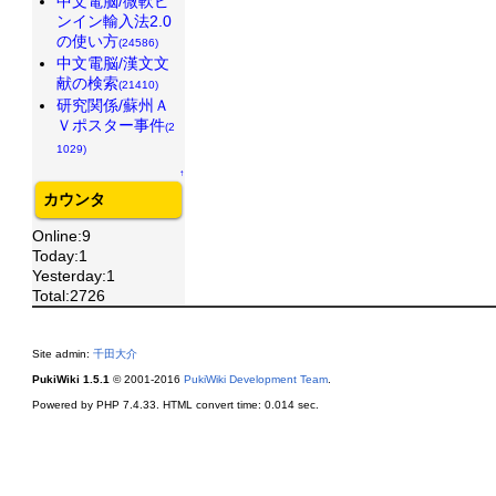
中文電脳/微軟ピ
ンイン輸入法2.0
の使い方
(24586)
中文電脳/漢文文
献の検索
(21410)
研究関係/蘇州Ａ
Ｖポスター事件
(2
1029)
↑
カウンタ
Online:9
Today:1
Yesterday:1
Total:2726
Site admin:
千田大介
PukiWiki 1.5.1
© 2001-2016
PukiWiki Development Team
.
Powered by PHP 7.4.33. HTML convert time: 0.014 sec.