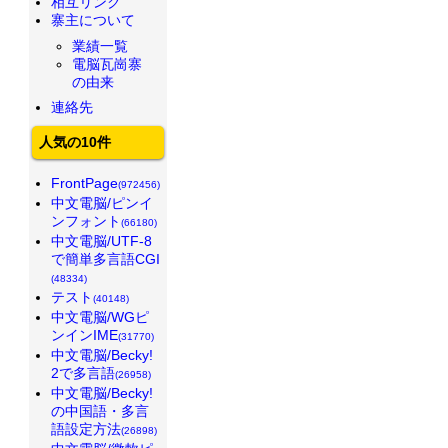
相互リンク
寨主について
業績一覧
電脳瓦崗寨
の由来
連絡先
人気の10件
FrontPage
(972456)
中文電脳/ピンイ
ンフォント
(66180)
中文電脳/UTF-8
で簡単多言語CGI
(48334)
テスト
(40148)
中文電脳/WGピ
ンインIME
(31770)
中文電脳/Becky!
2で多言語
(26958)
中文電脳/Becky!
の中国語・多言
語設定方法
(26898)