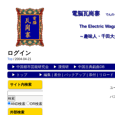
電脳瓦崗寨
でんの
The Electric Wag
～趣味人・千田大
ログイン
Top
/ 2004-04-21
▶
中国都市芸能研究会
▶
漢情研
▶
中国古典戯曲DB
▶
トップ
▶
編集
|
差分
|
バックアップ
|
添付
|
リロード
サイト内検索
ユ
パ
AND検索
OR検索
外部検索