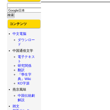
コンテンツ
中文電脳
ダウンロー
ド
中国通俗文学
電子テキス
ト
研究関係
翻訳
『學生字
典』Wiki
KO字源
燕京風味
中国伝統劇
解説
雑文