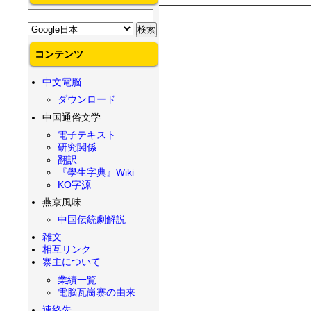
コンテンツ
中文電脳
ダウンロード
中国通俗文学
電子テキスト
研究関係
翻訳
『學生字典』Wiki
KO字源
燕京風味
中国伝統劇解説
雑文
相互リンク
寨主について
業績一覧
電脳瓦崗寨の由来
連絡先