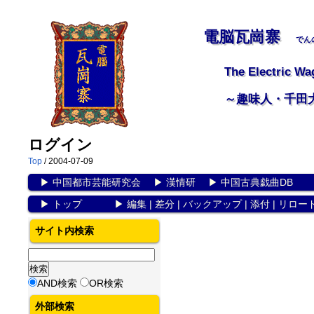
電脳瓦崗寨
でん
The Electric Wa
～趣味人・千田
ログイン
Top
/ 2004-07-09
▶
中国都市芸能研究会
▶
漢情研
▶
中国古典戯曲DB
▶
トップ
▶
編集
|
差分
|
バックアップ
|
添付
|
リロー
サイト内検索
AND検索
OR検索
外部検索