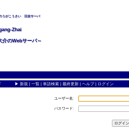
のうがこうさい 日吉サーバ
gang-Zhai
大介のWebサーバ～
ド
▶
新規
|
一覧
|
単語検索
|
最終更新
|
ヘルプ
|
ログイン
ユーザー名:
パスワード: