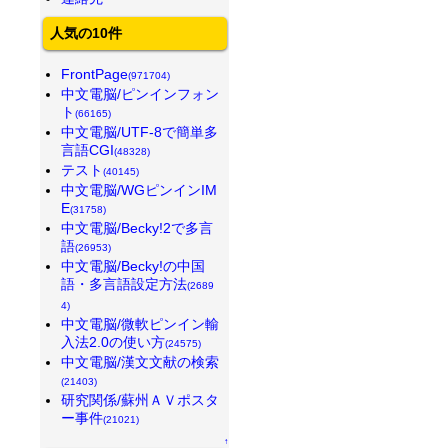
人気の10件
FrontPage
(971704)
中文電脳/ピンインフォン
ト
(66165)
中文電脳/UTF-8で簡単多
言語CGI
(48328)
テスト
(40145)
中文電脳/WGピンインIM
E
(31758)
中文電脳/Becky!2で多言
語
(26953)
中文電脳/Becky!の中国
語・多言語設定方法
(2689
4)
中文電脳/微軟ピンイン輸
入法2.0の使い方
(24575)
中文電脳/漢文文献の検索
(21403)
研究関係/蘇州ＡＶポスタ
ー事件
(21021)
↑