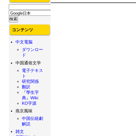
コンテンツ
中文電脳
ダウンロー
ド
中国通俗文学
電子テキス
ト
研究関係
翻訳
『學生字
典』Wiki
KO字源
燕京風味
中国伝統劇
解説
雑文