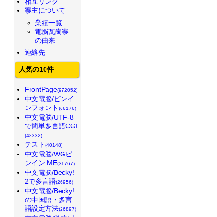
相互リンク
寨主について
業績一覧
電脳瓦崗寨
の由来
連絡先
人気の10件
FrontPage
(972052)
中文電脳/ピンイ
ンフォント
(66176)
中文電脳/UTF-8
で簡単多言語CGI
(48332)
テスト
(40148)
中文電脳/WGピ
ンインIME
(31767)
中文電脳/Becky!
2で多言語
(26956)
中文電脳/Becky!
の中国語・多言
語設定方法
(26897)