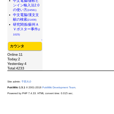
中文電脳/微軟ピ
ンイン輸入法2.0
の使い方
(24581)
中文電脳/漢文文
献の検索
(21408)
研究関係/蘇州Ａ
Ｖポスター事件
(2
1025)
↑
カウンタ
Online:11
Today:2
Yesterday:4
Total:4233
Site admin:
千田大介
PukiWiki 1.5.1
© 2001-2016
PukiWiki Development Team
.
Powered by PHP 7.4.33. HTML convert time: 0.015 sec.