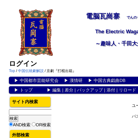
電脳瓦崗寨
でんの
The Electric Wag
～趣味人・千田大
ログイン
Top
/
中国伝統劇解説
/ 京劇『打棍出箱』
▶
中国都市芸能研究会
▶
漢情研
▶
中国古典戯曲DB
▶
トップ
▶
編集
|
差分
|
バックアップ
|
添付
|
リロード
サイト内検索
ユ
パ
AND検索
OR検索
外部検索