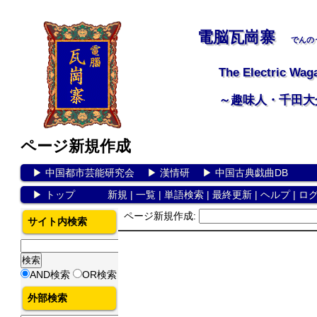
電脳瓦崗寨
でんの
The Electric Wag
～趣味人・千田大
ページ新規作成
▶
中国都市芸能研究会
▶
漢情研
▶
中国古典戯曲DB
▶
トップ
新規
|
一覧
|
単語検索
|
最終更新
|
ヘルプ
|
ロ
ページ新規作成:
サイト内検索
AND検索
OR検索
外部検索