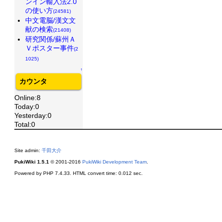
ンイン輸入法2.0
の使い方
(24581)
中文電脳/漢文文
献の検索
(21408)
研究関係/蘇州Ａ
Ｖポスター事件
(2
1025)
↑
カウンタ
Online:8
Today:0
Yesterday:0
Total:0
Site admin:
千田大介
PukiWiki 1.5.1
© 2001-2016
PukiWiki Development Team
.
Powered by PHP 7.4.33. HTML convert time: 0.012 sec.