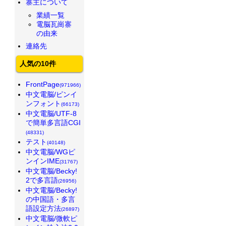
寨主について
業績一覧
電脳瓦崗寨
の由来
連絡先
人気の10件
FrontPage
(971966)
中文電脳/ピンイ
ンフォント
(66173)
中文電脳/UTF-8
で簡単多言語CGI
(48331)
テスト
(40148)
中文電脳/WGピ
ンインIME
(31767)
中文電脳/Becky!
2で多言語
(26956)
中文電脳/Becky!
の中国語・多言
語設定方法
(26897)
中文電脳/微軟ピ