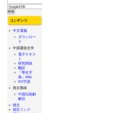
コンテンツ
中文電脳
ダウンロー
ド
中国通俗文学
電子テキス
ト
研究関係
翻訳
『學生字
典』Wiki
KO字源
燕京風味
中国伝統劇
解説
雑文
相互リンク