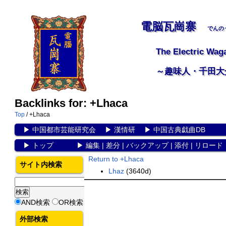
電脳瓦崗寨
でんの
The Electric Wag
～趣味人・千田大
Backlinks for: +Lhaca
Top
/ +Lhaca
▶
中国都市芸能研究会
▶
漢情研
▶
中国古典戯曲DB
▶
トップ
▶
編集
|
差分
|
バックアップ
|
添付
|
リロード
Return to +Lhaca
サイト内検索
Lhaz
(3640d)
AND検索
OR検索
外部検索