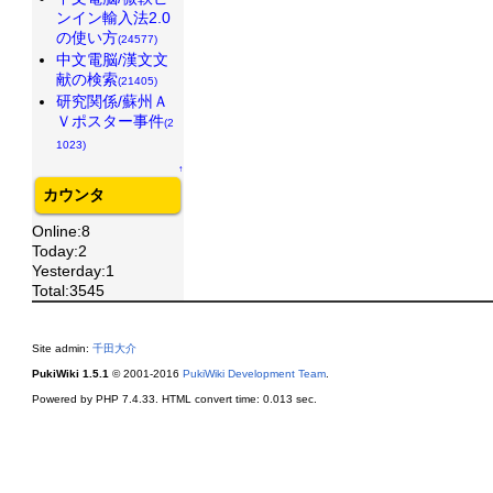
ンイン輸入法2.0
の使い方
(24577)
中文電脳/漢文文
献の検索
(21405)
研究関係/蘇州Ａ
Ｖポスター事件
(2
1023)
↑
カウンタ
Online:8
Today:2
Yesterday:1
Total:3545
Site admin:
千田大介
PukiWiki 1.5.1
© 2001-2016
PukiWiki Development Team
.
Powered by PHP 7.4.33. HTML convert time: 0.013 sec.