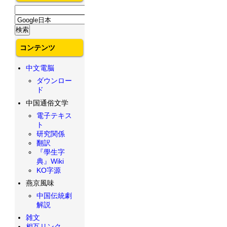
コンテンツ
中文電脳
ダウンロー
ド
中国通俗文学
電子テキス
ト
研究関係
翻訳
『學生字
典』Wiki
KO字源
燕京風味
中国伝統劇
解説
雑文
相互リンク