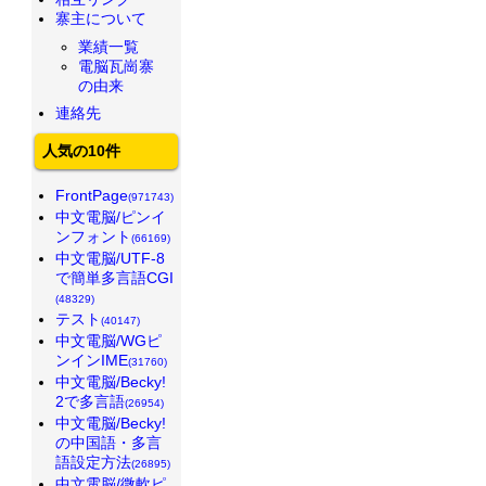
寨主について
業績一覧
電脳瓦崗寨
の由来
連絡先
人気の10件
FrontPage
(971743)
中文電脳/ピンイ
ンフォント
(66169)
中文電脳/UTF-8
で簡単多言語CGI
(48329)
テスト
(40147)
中文電脳/WGピ
ンインIME
(31760)
中文電脳/Becky!
2で多言語
(26954)
中文電脳/Becky!
の中国語・多言
語設定方法
(26895)
中文電脳/微軟ピ