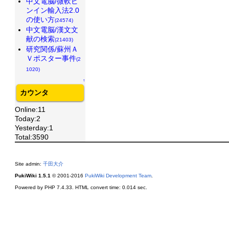
中文電脳/微軟ピ
ンイン輸入法2.0
の使い方
(24574)
中文電脳/漢文文
献の検索
(21403)
研究関係/蘇州Ａ
Ｖポスター事件
(2
1020)
↑
カウンタ
Online:11
Today:2
Yesterday:1
Total:3590
Site admin:
千田大介
PukiWiki 1.5.1
© 2001-2016
PukiWiki Development Team
.
Powered by PHP 7.4.33. HTML convert time: 0.014 sec.