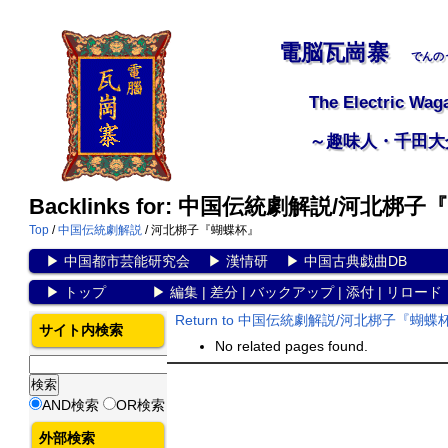
電脳瓦崗寨
でんの
The Electric Wag
～趣味人・千田大
Backlinks for: 中国伝統劇解説/河北梆
Top
/
中国伝統劇解説
/ 河北梆子『蝴蝶杯』
▶
中国都市芸能研究会
▶
漢情研
▶
中国古典戯曲DB
▶
トップ
▶
編集
|
差分
|
バックアップ
|
添付
|
リロード
Return to 中国伝統劇解説/河北梆子『蝴蝶
サイト内検索
No related pages found.
AND検索
OR検索
外部検索