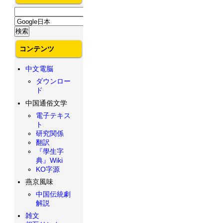
コンテンツ
中文電脳
ダウンロー
ド
中国通俗文学
電子テキス
ト
研究関係
翻訳
『學生字
典』Wiki
KO字源
燕京風味
中国伝統劇
解説
雑文