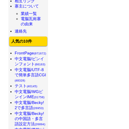
相互リンク
寨主について
業績一覧
電脳瓦崗寨
の由来
連絡先
人気の10件
FrontPage
(971672)
中文電脳/ピンイ
ンフォント
(66163)
中文電脳/UTF-8
で簡単多言語CGI
(48328)
テスト
(40145)
中文電脳/WGピ
ンインIME
(31758)
中文電脳/Becky!
2で多言語
(26953)
中文電脳/Becky!
の中国語・多言
語設定方法
(26894)