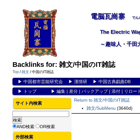
電脳瓦崗寨
でん
The Electric Wa
～趣味人・千田
Backlinks for: 雑文/中国のIT雑誌
Top
/
雑文
/ 中国のIT雑誌
▶
中国都市芸能研究会
▶
漢情研
▶
中国古典戯曲DB
▶
トップ
▶
編集
|
差分
|
バックアップ
|
添付
|
リロー
Return to 雑文/中国のIT雑誌
サイト内検索
雑文/SubMenu
(3640d)
AND検索
OR検索
外部検索