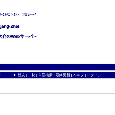
のうがこうさい 日吉サーバ
gang-Zhai
大介のWebサーバ～
ド
▶
新規
|
一覧
|
単語検索
|
最終更新
|
ヘルプ
|
ログイン