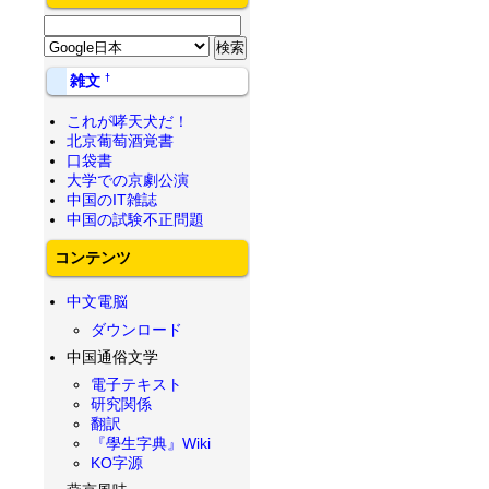
†
雑文
これが哮天犬だ！
北京葡萄酒覚書
口袋書
大学での京劇公演
中国のIT雑誌
中国の試験不正問題
コンテンツ
中文電脳
ダウンロード
中国通俗文学
電子テキスト
研究関係
翻訳
『學生字典』Wiki
KO字源