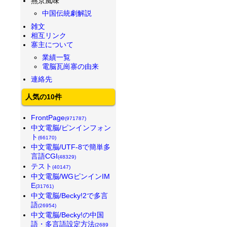
燕京風味
中国伝統劇解説
雑文
相互リンク
寨主について
業績一覧
電脳瓦崗寨の由来
連絡先
人気の10件
FrontPage
(971787)
中文電脳/ピンインフォン
ト
(66170)
中文電脳/UTF-8で簡単多
言語CGI
(48329)
テスト
(40147)
中文電脳/WGピンインIM
E
(31761)
中文電脳/Becky!2で多言
語
(26954)
中文電脳/Becky!の中国
語・多言語設定方法
(2689