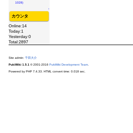
1028)
↑
カウンタ
Online:14
Today:1
Yesterday:0
Total:2897
Site admin:
千田大介
PukiWiki 1.5.1
© 2001-2016
PukiWiki Development Team
.
Powered by PHP 7.4.33. HTML convert time: 0.018 sec.