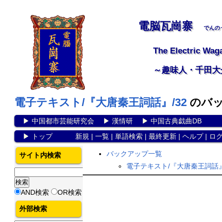
電脳瓦崗寨
でんの
The Electric Wag
～趣味人・千田大
電子テキスト/『大唐秦王詞話』/32
のバッ
▶
中国都市芸能研究会
▶
漢情研
▶
中国古典戯曲DB
▶
トップ
新規
|
一覧
|
単語検索
|
最終更新
|
ヘルプ
|
ロ
バックアップ一覧
サイト内検索
電子テキスト/『大唐秦王詞話』
AND検索
OR検索
外部検索