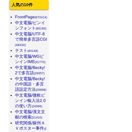
人気の10件
FrontPage
(972414)
中文電脳/ピンイ
ンフォント
(66180)
中文電脳/UTF-8
で簡単多言語CGI
(48334)
テスト
(40148)
中文電脳/WGピ
ンインIME
(31770)
中文電脳/Becky!
2で多言語
(26957)
中文電脳/Becky!
の中国語・多言
語設定方法
(26898)
中文電脳/微軟ピ
ンイン輸入法2.0
の使い方
(24586)
中文電脳/漢文文
献の検索
(21410)
研究関係/蘇州Ａ
Ｖポスター事件
(2