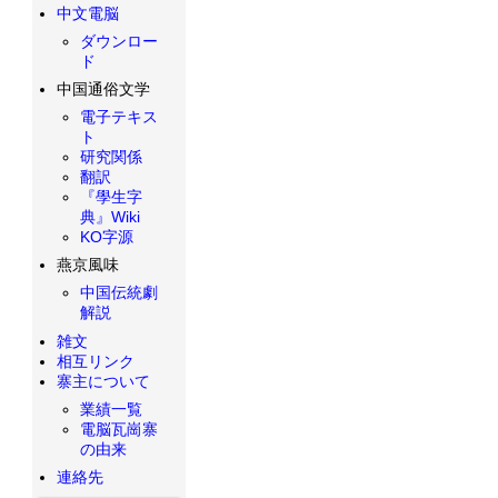
中文電脳
ダウンロー
ド
中国通俗文学
電子テキス
ト
研究関係
翻訳
『學生字
典』Wiki
KO字源
燕京風味
中国伝統劇
解説
雑文
相互リンク
寨主について
業績一覧
電脳瓦崗寨
の由来
連絡先