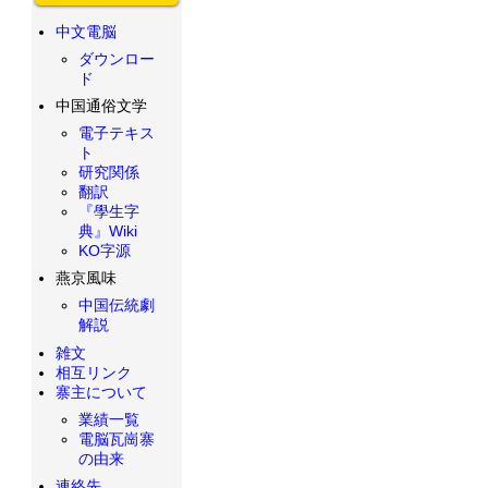
中文電脳
ダウンロー
ド
中国通俗文学
電子テキス
ト
研究関係
翻訳
『學生字
典』Wiki
KO字源
燕京風味
中国伝統劇
解説
雑文
相互リンク
寨主について
業績一覧
電脳瓦崗寨
の由来
連絡先