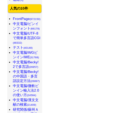
人気の10件
FrontPage
(972150)
中文電脳/ピンイ
ンフォント
(66179)
中文電脳/UTF-8
で簡単多言語CGI
(48332)
テスト
(40148)
中文電脳/WGピ
ンインIME
(31768)
中文電脳/Becky!
2で多言語
(26957)
中文電脳/Becky!
の中国語・多言
語設定方法
(26897)
中文電脳/微軟ピ
ンイン輸入法2.0
の使い方
(24584)
中文電脳/漢文文
献の検索
(21409)
研究関係/蘇州Ａ