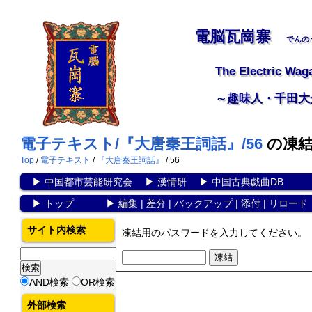
電脳瓦崗寨
でんの
The Electric Wag
～趣味人・千田大
電子テキスト/『大唐秦王詞話』/56
の凍
Top
/
電子テキスト
/
『大唐秦王詞話』
/ 56
▶
中国都市芸能研究会
▶
漢情研
▶
中国古典戯曲DB
▶
トップ
▶
編集
|
差分
|
バックアップ
|
添付
|
リロード
サイト内検索
凍結用のパスワードを入力してください。
AND検索
OR検索
外部検索