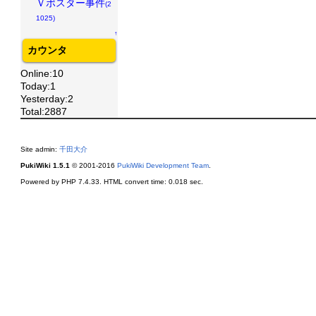
Ｖポスター事件
(2
1025)
↑
カウンタ
Online:10
Today:1
Yesterday:2
Total:2887
Site admin:
千田大介
PukiWiki 1.5.1
© 2001-2016
PukiWiki Development Team
.
Powered by PHP 7.4.33. HTML convert time: 0.018 sec.