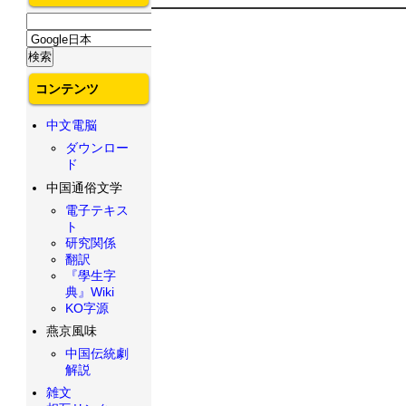
コンテンツ
中文電脳
ダウンロー
ド
中国通俗文学
電子テキス
ト
研究関係
翻訳
『學生字
典』Wiki
KO字源
燕京風味
中国伝統劇
解説
雑文