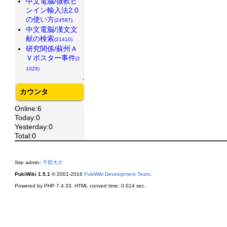
中文電脳/微軟ピ
ンイン輸入法2.0
の使い方
(24587)
中文電脳/漢文文
献の検索
(21410)
研究関係/蘇州Ａ
Ｖポスター事件
(2
1029)
↑
カウンタ
Online:6
Today:0
Yesterday:0
Total:0
Site admin:
千田大介
PukiWiki 1.5.1
© 2001-2016
PukiWiki Development Team
.
Powered by PHP 7.4.33. HTML convert time: 0.014 sec.