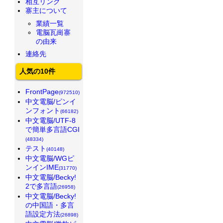
相互リンク
寨主について
業績一覧
電脳瓦崗寨
の由来
連絡先
人気の10件
FrontPage
(972510)
中文電脳/ピンイ
ンフォント
(66182)
中文電脳/UTF-8
で簡単多言語CGI
(48334)
テスト
(40148)
中文電脳/WGピ
ンインIME
(31770)
中文電脳/Becky!
2で多言語
(26958)
中文電脳/Becky!
の中国語・多言
語設定方法
(26898)