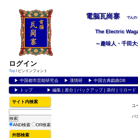
電脳瓦崗寨
でんの
The Electric Wag
～趣味人・千田大
ログイン
Top
/ ピンインフォント
▶
中国都市芸能研究会
▶
漢情研
▶
中国古典戯曲DB
▶
トップ
▶
編集
|
差分
|
バックアップ
|
添付
|
リロード
サイト内検索
ユ
パ
AND検索
OR検索
外部検索