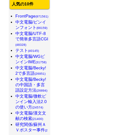
人気の10件
FrontPage
(971561)
中文電脳/ピンイ
ンフォント
(66159)
中文電脳/UTF-8
で簡単多言語CGI
(48328)
テスト
(40145)
中文電脳/WGピ
ンインIME
(31758)
中文電脳/Becky!
2で多言語
(26951)
中文電脳/Becky!
の中国語・多言
語設定方法
(26894)
中文電脳/微軟ピ
ンイン輸入法2.0
の使い方
(24574)
中文電脳/漢文文
献の検索
(21400)
研究関係/蘇州Ａ
Ｖポスター事件
(2