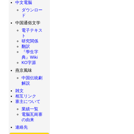
中文電脳
ダウンロー
ド
中国通俗文学
電子テキス
ト
研究関係
翻訳
『學生字
典』Wiki
KO字源
燕京風味
中国伝統劇
解説
雑文
相互リンク
寨主について
業績一覧
電脳瓦崗寨
の由来
連絡先