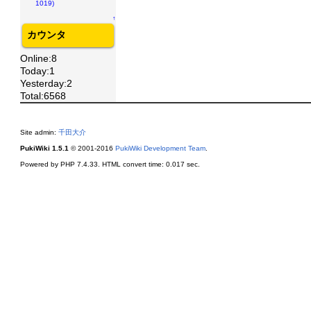
1019)
↑
カウンタ
Online:8
Today:1
Yesterday:2
Total:6568
Site admin:
千田大介
PukiWiki 1.5.1
© 2001-2016
PukiWiki Development Team
.
Powered by PHP 7.4.33. HTML convert time: 0.017 sec.