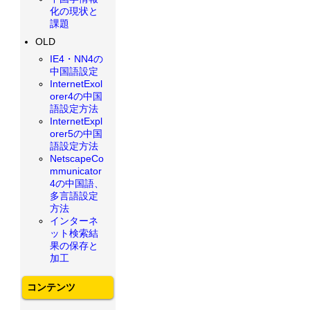
化の現状と
課題
OLD
IE4・NN4の
中国語設定
InternetExol
orer4の中国
語設定方法
InternetExpl
orer5の中国
語設定方法
NetscapeCo
mmunicator
4の中国語、
多言語設定
方法
インターネ
ット検索結
果の保存と
加工
コンテンツ