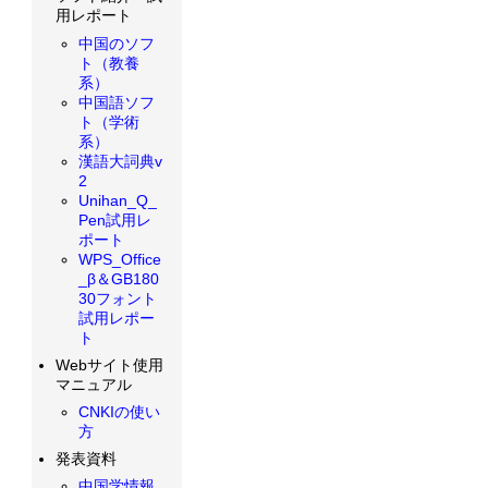
用レポート
中国のソフ
ト（教養
系）
中国語ソフ
ト（学術
系）
漢語大詞典v
2
Unihan_Q_
Pen試用レ
ポート
WPS_Office
_β＆GB180
30フォント
試用レポー
ト
Webサイト使用
マニュアル
CNKIの使い
方
発表資料
中国学情報