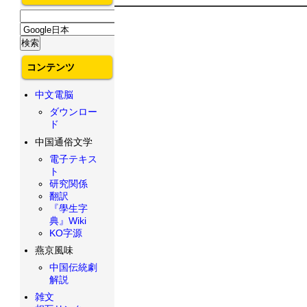
コンテンツ
中文電脳
ダウンロー
ド
中国通俗文学
電子テキス
ト
研究関係
翻訳
『學生字
典』Wiki
KO字源
燕京風味
中国伝統劇
解説
雑文