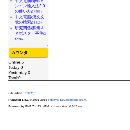
中文電脳/微軟ピ
ンイン輸入法2.0
の使い方
(24586)
中文電脳/漢文文
献の検索
(21410)
研究関係/蘇州Ａ
Ｖポスター事件
(2
1029)
↑
カウンタ
Online:5
Today:0
Yesterday:0
Total:0
Site admin:
千田大介
PukiWiki 1.5.1
© 2001-2016
PukiWiki Development Team
.
Powered by PHP 7.4.33. HTML convert time: 0.045 sec.