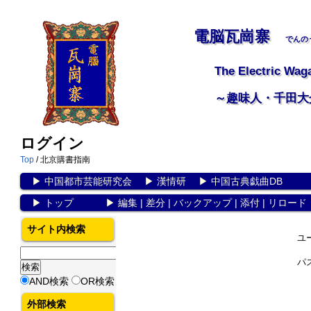
電脳瓦崗寨
でんの
The Electric Wag
～趣味人・千田大
ログイン
Top
/ 北京購書指南
▶
中国都市芸能研究会
▶
漢情研
▶
中国古典戯曲DB
▶
トップ
▶
編集
|
差分
|
バックアップ
|
添付
|
リロード
サイト内検索
ユ
パ
AND検索
OR検索
外部検索