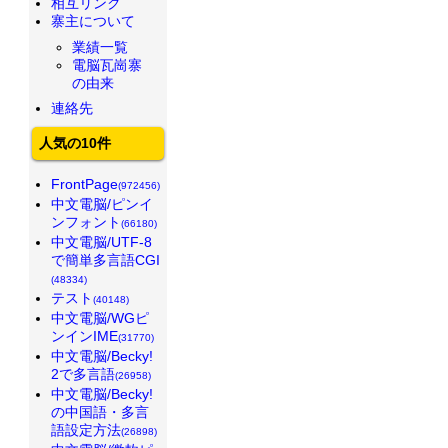
相互リンク
寨主について
業績一覧
電脳瓦崗寨
の由来
連絡先
人気の10件
FrontPage
(972456)
中文電脳/ピンイ
ンフォント
(66180)
中文電脳/UTF-8
で簡単多言語CGI
(48334)
テスト
(40148)
中文電脳/WGピ
ンインIME
(31770)
中文電脳/Becky!
2で多言語
(26958)
中文電脳/Becky!
の中国語・多言
語設定方法
(26898)