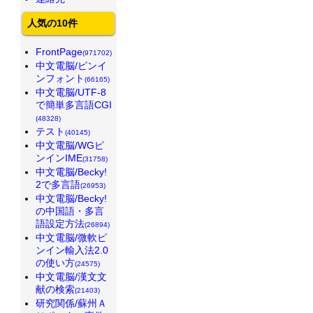
人気の10件
FrontPage
(971702)
中文電脳/ピンイ
ンフォント
(66165)
中文電脳/UTF-8
で簡単多言語CGI
(48328)
テスト
(40145)
中文電脳/WGピ
ンインIME
(31758)
中文電脳/Becky!
2で多言語
(26953)
中文電脳/Becky!
の中国語・多言
語設定方法
(26894)
中文電脳/微軟ピ
ンイン輸入法2.0
の使い方
(24575)
中文電脳/漢文文
献の検索
(21403)
研究関係/蘇州Ａ