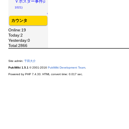
Ｖポスター事件
(2
1021)
↑
カウンタ
Online:19
Today:2
Yesterday:0
Total:2866
Site admin:
千田大介
PukiWiki 1.5.1
© 2001-2016
PukiWiki Development Team
.
Powered by PHP 7.4.33. HTML convert time: 0.017 sec.