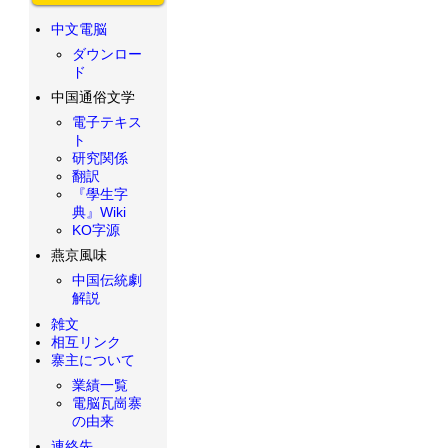
中文電脳
ダウンロー
ド
中国通俗文学
電子テキス
ト
研究関係
翻訳
『學生字
典』Wiki
KO字源
燕京風味
中国伝統劇
解説
雑文
相互リンク
寨主について
業績一覧
電脳瓦崗寨
の由来
連絡先