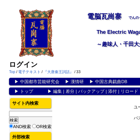
電脳瓦崗寨
でんの
The Electric Wag
～趣味人・千田大
ログイン
Top
/
電子テキスト
/
『大唐秦王詞話』
/ 33
▶
中国都市芸能研究会
▶
漢情研
▶
中国古典戯曲DB
▶
トップ
▶
編集
|
差分
|
バックアップ
|
添付
|
リロード
サイト内検索
ユ
パ
AND検索
OR検索
外部検索