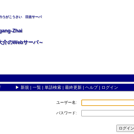
のうがこうさい 日吉サーバ
gang-Zhai
大介のWebサーバ～
ド
▶
新規
|
一覧
|
単語検索
|
最終更新
|
ヘルプ
|
ログイン
ユーザー名:
パスワード: