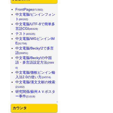
FrontPage
(971592)
中文電脳/ピンインフォン
ト
(66162)
中文電脳/UTF-8で簡単多
言語CGI
(48328)
テスト
(40145)
中文電脳/WGピンインIM
E
(31758)
中文電脳/Becky!2で多言
語
(26951)
中文電脳/Becky!の中国
語・多言語設定方法
(2689
4)
中文電脳/微軟ピンイン輸
入法2.0の使い方
(24574)
中文電脳/漢文文献の検索
(21402)
研究関係/蘇州ＡＶポスタ
ー事件
(21019)
↑
カウンタ