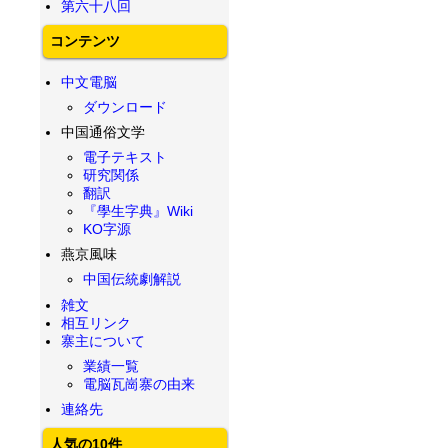
第六十八回
コンテンツ
中文電脳
ダウンロード
中国通俗文学
電子テキスト
研究関係
翻訳
『學生字典』Wiki
KO字源
燕京風味
中国伝統劇解説
雑文
相互リンク
寨主について
業績一覧
電脳瓦崗寨の由来
連絡先
人気の10件