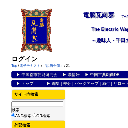
電脳瓦崗寨
でん
The Electric Wa
～趣味人・千田
ログイン
Top
/
電子テキスト
/
『說唐全傳』
/ 21
▶
中国都市芸能研究会
▶
漢情研
▶
中国古典戯曲DB
▶
トップ
▶
編集
|
差分
|
バックアップ
|
添付
|
リロー
サイト内検索
AND検索
OR検索
外部検索