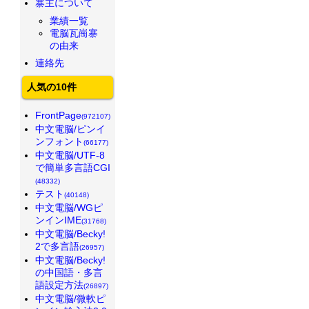
寨主について
業績一覧
電脳瓦崗寨
の由来
連絡先
人気の10件
FrontPage
(972107)
中文電脳/ピンイ
ンフォント
(66177)
中文電脳/UTF-8
で簡単多言語CGI
(48332)
テスト
(40148)
中文電脳/WGピ
ンインIME
(31768)
中文電脳/Becky!
2で多言語
(26957)
中文電脳/Becky!
の中国語・多言
語設定方法
(26897)
中文電脳/微軟ピ