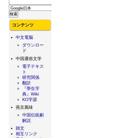
コンテンツ
中文電脳
ダウンロー
ド
中国通俗文学
電子テキス
ト
研究関係
翻訳
『學生字
典』Wiki
KO字源
燕京風味
中国伝統劇
解説
雑文
相互リンク