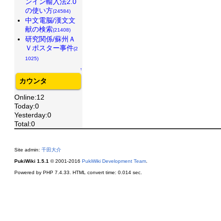
ンイン輸入法2.0
の使い方
(24584)
中文電脳/漢文文
献の検索
(21408)
研究関係/蘇州Ａ
Ｖポスター事件
(2
1025)
↑
カウンタ
Online:12
Today:0
Yesterday:0
Total:0
Site admin:
千田大介
PukiWiki 1.5.1
© 2001-2016
PukiWiki Development Team
.
Powered by PHP 7.4.33. HTML convert time: 0.014 sec.