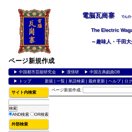
電脳瓦崗寨
でんの
The Electric Wag
～趣味人・千田大
ページ新規作成
▶
中国都市芸能研究会
▶
漢情研
▶
中国古典戯曲DB
▶
トップ
新規
|
一覧
|
単語検索
|
最終更新
|
ヘルプ
|
ロ
ページ新規作成:
サイト内検索
AND検索
OR検索
外部検索