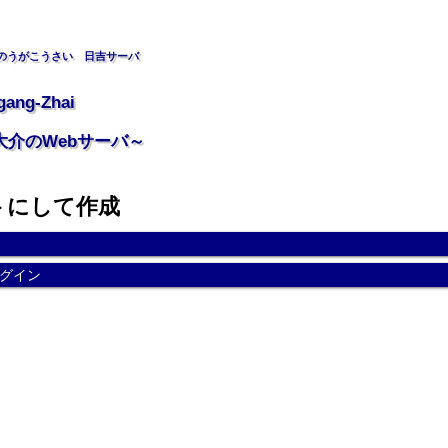
のうがこうさい 日吉サーバ
gang-Zhai
大介のWebサーバ～
トにして作成
グイン