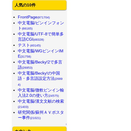
人気の10件
FrontPage
(971704)
中文電脳/ピンインフォン
ト
(66165)
中文電脳/UTF-8で簡単多
言語CGI
(48328)
テスト
(40145)
中文電脳/WGピンインIM
E
(31758)
中文電脳/Becky!2で多言
語
(26953)
中文電脳/Becky!の中国
語・多言語設定方法
(2689
4)
中文電脳/微軟ピンイン輸
入法2.0の使い方
(24575)
中文電脳/漢文文献の検索
(21403)
研究関係/蘇州ＡＶポスタ
ー事件
(21021)
↑