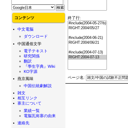
コンテンツ
終了行:
中文電脳
ダウンロード
中国通俗文学
電子テキスト
研究関係
翻訳
『學生字典』Wiki
KO字源
ページ名:
燕京風味
中国伝統劇解説
雑文
相互リンク
寨主について
業績一覧
電脳瓦崗寨の由来
連絡先