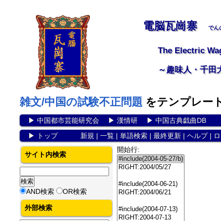
電脳瓦崗寨
でん
The Electric Wa
～趣味人・千田
雑文/中国の試験不正問題
をテンプレー
▶
中国都市芸能研究会
▶
漢情研
▶
中国古典戯曲DB
▶
トップ
新規
|
一覧
|
単語検索
|
最終更新
|
ヘルプ
|
ロ
開始行:
サイト内検索
AND検索
OR検索
外部検索