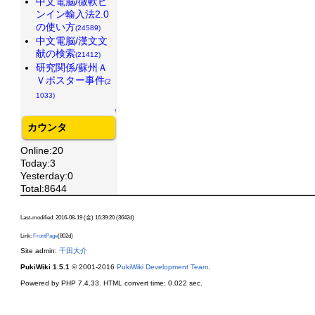
中文電脳/微軟ピ
ンイン輸入法2.0
の使い方
(24589)
中文電脳/漢文文
献の検索
(21412)
研究関係/蘇州Ａ
Ｖポスター事件
(2
1033)
↑
カウンタ
Online:20
Today:3
Yesterday:0
Total:8644
Last-modified: 2016-08-19 (金) 16:39:20 (3642d)
Link:
FrontPage
(802d)
Site admin:
千田大介
PukiWiki 1.5.1
© 2001-2016
PukiWiki Development Team
.
Powered by PHP 7.4.33. HTML convert time: 0.022 sec.