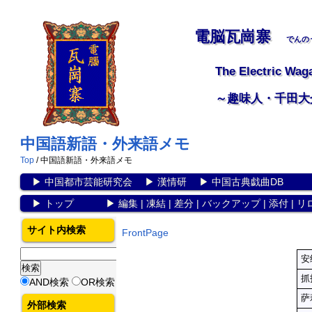
電脳瓦崗寨
でんの
The Electric Wag
～趣味人・千田大
中国語新語・外来語メモ
Top
/ 中国語新語・外来語メモ
▶
中国都市芸能研究会
▶
漢情研
▶
中国古典戯曲DB
▶
トップ
▶
編集
|
凍結
|
差分
|
バックアップ
|
添付
|
リ
サイト内検索
FrontPage
安
抓
AND検索
OR検索
萨
外部検索