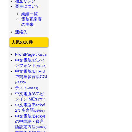
相互リンク
寨主について
業績一覧
電脳瓦崗寨
の由来
連絡先
人気の10件
FrontPage
(972593)
中文電脳/ピンイ
ンフォント
(66185)
中文電脳/UTF-8
で簡単多言語CGI
(48335)
テスト
(40149)
中文電脳/WGピ
ンインIME
(31774)
中文電脳/Becky!
2で多言語
(26958)
中文電脳/Becky!
の中国語・多言
語設定方法
(26899)