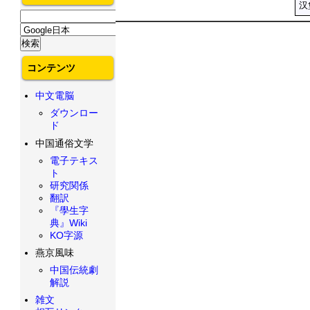
汉
コンテンツ
中文電脳
ダウンロー
ド
中国通俗文学
電子テキス
ト
研究関係
翻訳
『學生字
典』Wiki
KO字源
燕京風味
中国伝統劇
解説
雑文