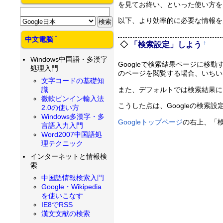
を見てお終い、といった使い方を
以下、より効率的に必要な情報を見
†
中文電脳
†
「検索設定」しよう
Windows中国語・多漢字
Googleで検索結果ページに移
処理入門
のページを閲覧する場合、いちい
文字コードの基礎知
また、デフォルトでは検索結果に
識
微軟ピンイン輸入法
こうした点は、Googleの検索
2.0の使い方
Windows多漢字・多
Googleトップページ
の右上、「
言語入力入門
Word2007中国語処
理テクニック
インターネットと情報検
索
中国語情報検索入門
Google・Wikipedia
を使いこなす
IE8でRSS
漢文文献の検索