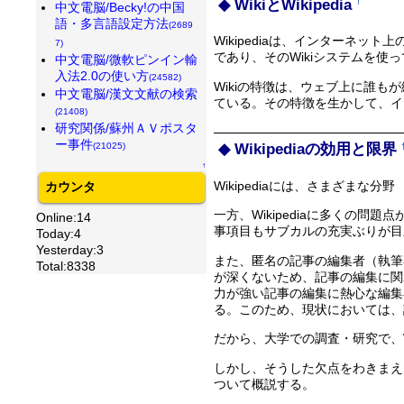
WikiとWikipedia
†
中文電脳/Becky!の中国
語・多言語設定方法
(2689
Wikipediaは、インターネ
7)
であり、そのWikiシステムを使って
中文電脳/微軟ピンイン輸
入法2.0の使い方
(24582)
Wikiの特徴は、ウェブ上に誰
中文電脳/漢文文献の検索
ている。その特徴を生かして、イン
(21408)
研究関係/蘇州ＡＶポスタ
ー事件
Wikipediaの効用と限界
(21025)
↑
Wikipediaには、さまざまな分野
カウンタ
一方、Wikipediaに多くの問
Online:14
事項目もサブカルの充実ぶりが目
Today:4
Yesterday:3
また、匿名の記事の編集者（執筆者
Total:8338
が深くないため、記事の編集に関わ
力が強い記事の編集に熱心な編集
る。このため、現状においては、
だから、大学での調査・研究で、W
しかし、そうした欠点をわきまえた
ついて概説する。