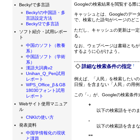
Googleの検索結果を閲覧す
Becky!で多言語
Becky!の中国語・多
キャッシュとは、Googleの
言語設定方法
で、検索した語句がページのどこ
Becky!2で多言語
ただし、キャッシュの更新は一定
ソフト紹介・試用レポー
る。
ト
中国のソフト（教養
なお、ウェブページは書籍とちが
系）
するように心がけよう。
中国語ソフト（学術
系）
†
詳細な検索条件の指定
漢語大詞典v2
Unihan_Q_Pen試用
例えば、「人民」を検索したいの
レポート
日报」を含まない「人民」の用例
WPS_Office_β＆GB
18030フォント試用
この「-」が、Googleの検索
レポート
Webサイト使用マニュア
+
ル
以下の検索語をその
CNKIの使い方
-
発表資料
以下の検索語を含ま
中国学情報化の現状
""
と課題