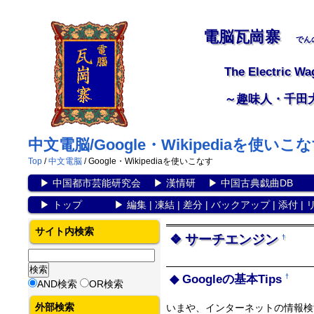
電脳瓦崗寨
でん
The Electric Wa
～趣味人・千田
中文電脳/Google・Wikipediaを使いこ
Top
/
中文電脳
/ Google・Wikipediaを使いこなす
▶
中国都市芸能研究会
▶
漢情研
▶
中国古典戯曲DB
▶
トップ
▶
編集
|
凍結
|
差分
|
バックアップ
|
添付
|
サイト内検索
サーチエンジン
†
Googleの基本Tips
†
AND検索
OR検索
外部検索
いまや、インターネットの情報検