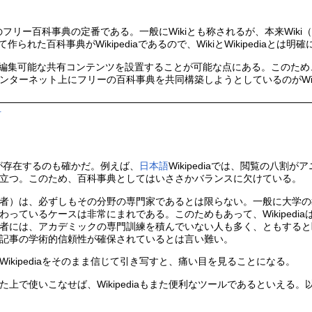
ット上のフリー百科事典の定番である。一般にWikiとも称されるが、本来W
作られた百科事典がWikipediaであるので、WikiとWikipediaと
もが編集可能な共有コンテンツを設置することが可能な点にある。このた
ターネット上にフリーの百科事典を共同構築しようとしているのがWikip
†
題点が存在するのも確かだ。例えば、
日本語
Wikipediaでは、閲覧の八
立つ。このため、百科事典としてはいささかバランスに欠けている。
）は、必ずしもその分野の専門家であるとは限らない。一般に大学の教員
っているケースは非常にまれである。このためもあって、Wikipediaは
者には、アカデミックの専門訓練を積んでいない人も多く、ともすると
記事の学術的信頼性が確保されているとは言い難い。
ikipediaをそのまま信じて引き写すと、痛い目を見ることになる。
上で使いこなせば、Wikipediaもまた便利なツールであるといえる。以