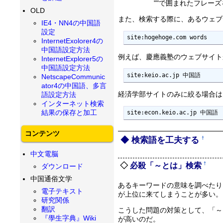
""で囲まれたフレー
OLD
また、検索する際に、あるウェブ
IE4・NN4の中国語
設定
site:hogehoge.com words
InternetExolorer4の
中国語設定方法
例えば、慶應義塾のウェブサイト
InternetExplorer5の
中国語設定方法
site:keio.ac.jp 中国語
NetscapeCommunic
ator4の中国語、多言
経済学部サイトのみに絞る場合は
語設定方法
インターネット検索
結果の保存と加工
site:econ.keio.ac.jp 中国語
コンテンツ
検索語を工夫する
†
中文電脳
†
必殺「～とは」検索
ダウンロード
中国通俗文学
あるキーワードの意味を調べたり
電子テキスト
が上位に来てしまうことが多い。
研究関係
翻訳
こうした問題の対策として、「～
『學生字典』Wiki
が高いのだ。