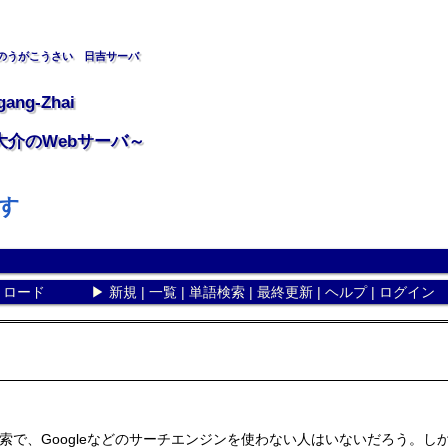
のうがこうさい 日吉サーバ
gang-Zhai
大介のWebサーバ～
なす
リロード
▶
新規
|
一覧
|
単語検索
|
最終更新
|
ヘルプ
|
ログイン
索で、Googleなどのサーチエンジンを使わない人はいないだろう。し