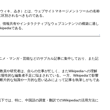
iki（ウィキ、ゐき）とは、ウェブサイトマネージメントツールの名称
は明確に区別されるべきものである。
め、情報共有やインタラクティブなウェブコンテンツの構築に適し
ediaである。
↑
割がアニメ・マンガ・芸能などのサブカル記事に集中しており、また記
や研究者は、自らの仕事が忙しく、またWikipediaへの理解
慢性的な編集者不足に悩まされている。一方、Wikipediaで影響
断片的な知識や一方的な思い込みによって記事を執筆しがちであ
下では、特に、中国語の調査・翻訳でのWikipediaの活用方法に