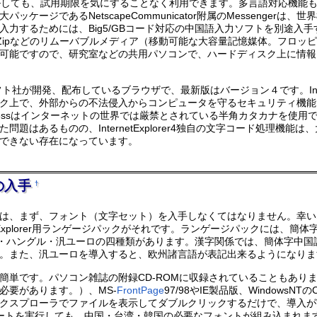
ールしても、試用期限を気にすることなく利用できます。多言語対応機能
ッケージであるNetscapeCommunicator附属のMessenge
入力するためには、Big5/GBコード対応の中国語入力ソフトを別途入
Zipなどのリムーバブルメディア（移動可能な大容量記憶媒体。フロッ
可能ですので、研究室などの共用パソコンで、ハードディスク上に情報
マイクロソフト社が開発、配布しているブラウザで、最新版はバージョン４です。In
ク上で、外部からの不法侵入からコンピュータを守るセキュリティ機能は、
Expressはインターネットの世界では厳禁とされている半角カタカナを
問題はあるものの、InternetExplorer4独自の文字コード処理
できない存在になっています。
の入手
†
は、まず、フォント（文字セット）を入手しなくてはなりません。幸い
tExplorer用ランゲージパックがそれです。ランゲージパックには、簡体字中国語
ese。台湾。）・ハングル・汎ユーロの四種類があります。漢字関係では、簡
。また、汎ユーロを導入すると、欧州諸言語が表記出来るようになります
簡単です。パソコン雑誌の附録CD-ROMに収録されていることもあり
必要があります。）、MS-
FrontPage
97/98やIE製品版、Windows
スプローラでファイルを表示してダブルクリックするだけで、導入が実行されま
サポートを実行しても、中国・台湾・韓国の必要なフォントが組み込まれま