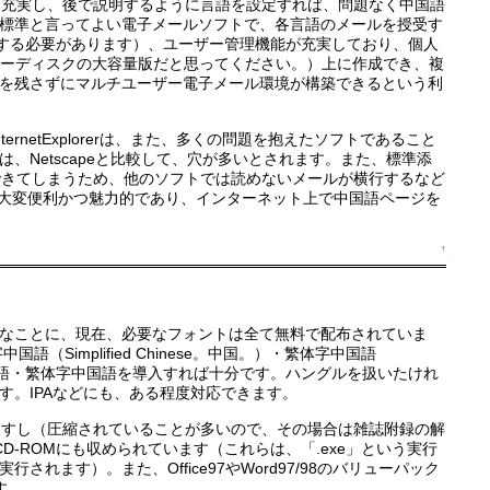
も充実し、後で説明するように言語を設定すれば、問題なく中国語
rは、世界標準と言ってよい電子メールソフトで、各言語のメールを授受す
手する必要があります）、ユーザー管理機能が充実しており、個人
ピーディスクの大容量版だと思ってください。）上に作成でき、複
を残さずにマルチユーザー電子メール環境が構築できるという利
ternetExplorerは、また、多くの問題を抱えたソフトであること
Netscapeと比較して、穴が多いとされます。また、標準添
使用できてしまうため、他のソフトでは読めないメールが横行するなど
機能は、大変便利かつ魅力的であり、インターネット上で中国語ページを
↑
なことに、現在、必要なフォントは全て無料で配布されていま
（Simplified Chinese。中国。）・繁体字中国語
体字中国語・繁体字中国語を導入すれば十分です。ハングルを扱いたけれ
。IPAなどにも、ある程度対応できます。
ますし（圧縮されていることが多いので、その場合は雑誌附録の解
NTのCD-ROMにも収められています（これらは、「.exe」という実行
す）。また、Office97やWord97/98のバリューパック
す。