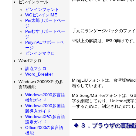
ピンインツール
ピンインフォント
WGピンインIME
Pin太郎サポートペー
ジ
手元にランゲージパックのファイ
Pinむすサポートペー
ジ
※以上の解説は、IE3.0向け
PinyinACサポートペ
ージ
ピンインマクロ
Wordマクロ
訓点マクロ
Word_Breaker
MingLiUフォントは、台湾版Win
Windows 2000/XP の多
増やしています。
言語機能
Windows2000多言語
MS Song/MS Heiフォント
機能ガイド
字を網羅しており、Unicode
Windows2000多国語
一するために、制定されたのでし
版導入ガイド
WindowsXPの多言語
設定ガイド
３．ブラウザの言語
Office2000の多言語
機能