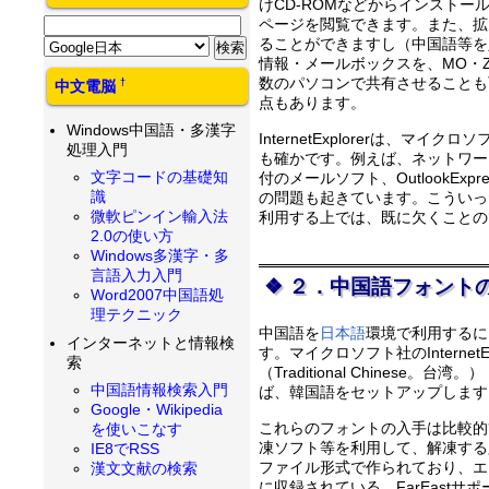
けCD-ROMなどからインスト
ページを閲覧できます。また、拡大パ
ることができますし（中国語等を
情報・メールボックスを、MO・
数のパソコンで共有させることも
†
中文電脳
点もあります。
Windows中国語・多漢字
InternetExplorerは、
処理入門
も確かです。例えば、ネットワー
文字コードの基礎知
付のメールソフト、Outlook
識
の問題も起きています。こういった
微軟ピンイン輸入法
利用する上では、既に欠くことの
2.0の使い方
Windows多漢字・多
言語入力入門
２．中国語フォント
Word2007中国語処
理テクニック
中国語を
日本語
環境で利用するに
インターネットと情報検
す。マイクロソフト社のInterne
索
（Traditional Chin
中国語情報検索入門
ば、韓国語をセットアップします
Google・Wikipedia
これらのフォントの入手は比較的
を使いこなす
凍ソフト等を利用して、解凍する
IE8でRSS
ファイル形式で作られており、エク
漢文文献の検索
に収録されている、FarEast