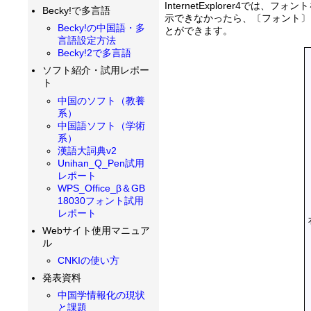
InternetExplorer
Becky!で多言語
示できなかったら、〔フォント〕
Becky!の中国語・多
とができます。
言語設定方法
Becky!2で多言語
ソフト紹介・試用レポー
ト
中国のソフト（教養
系）
中国語ソフト（学術
系）
漢語大詞典v2
Unihan_Q_Pen試用
レポート
WPS_Office_β＆GB
18030フォント試用
レポート
Webサイト使用マニュア
ル
CNKIの使い方
発表資料
中国学情報化の現状
と課題