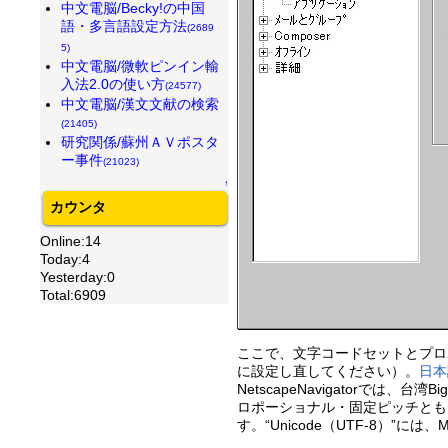
中文電脳/Becky!の中国
語・多言語設定方法
(2689
5)
中文電脳/微軟ピンイン輸
入法2.0の使い方
(24577)
中文電脳/漢文文献の検索
(21405)
研究関係/蘇州ＡＶポスタ
ー事件
(21023)
↑
カウンタ
Online:14
Today:4
Yesterday:0
Total:6909
ここで、文字コードセットとプロ
に設定し直してください）。
日本
NetscapeNavigatorでは
ロポーショナル・固定ピッチともに、
す。“Unicode（UTF-8）”に