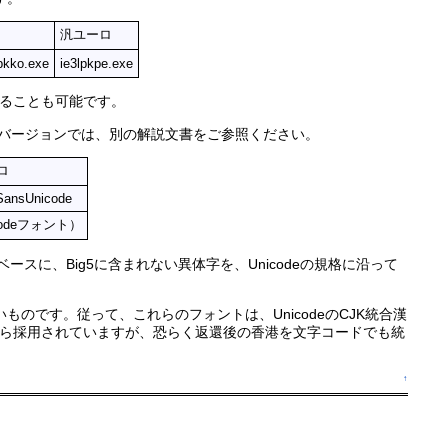
汎ユーロ
lpkko.exe
ie3lpkpe.exe
ることも可能です。
上のバージョンでは、別の解説文書をご参照ください。
ロ
SansUnicode
codeフォント）
Liをベースに、Big5に含まれない異体字を、Unicodeの規格に沿って
てよいものです。従って、これらのフォントは、UnicodeのCJK統合漢
95から採用されていますが、恐らく返還後の香港を文字コードでも統
↑