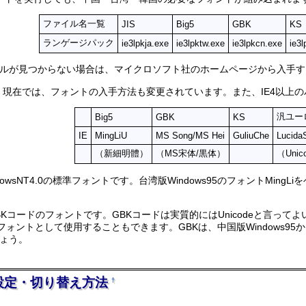
ファイル名一覧
JIS
Big5
GBK
KS
ランゲージパック
ie3lpkja.exe
ie3lpktw.exe
ie3lpkcn.exe
ie3
ルが見つからない場合は、マイクロソフト社のホームページから入手す
です。現在では、フォントの入手方法も変更されています。また、IE4以
汎ユー
Big5
GBK
KS
IE
MingLiU
MS Song/MS Hei
GuliuChe
Lucida
（新細明體）
（MS宋体/黒体）
（Uni
dowsNT4.0の標準フォントです。台湾版Windows95のフォントMing
は、GBKコードのフォントです。GBKコードは実質的にはUnicodeと言っ
漢字フォントとして使用することもできます。GBKは、中国版Windows
ょう。
設定・切り替え方法
†