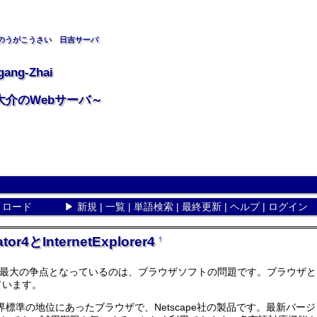
のうがこうさい 日吉サーバ
gang-Zhai
大介のWebサーバ～
リロード
▶
新規
|
一覧
|
単語検索
|
最終更新
|
ヘルプ
|
ログイン
or4とInternetExplorer4
†
大の争点となっているのは、ブラウザソフトの問題です。ブラウザとはインター
分しています。
は、長らく世界標準の地位にあったブラウザで、Netscape社の製品です。