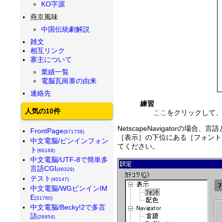
KO字源
燕京風味
中国伝統劇解説
雑文
相互リンク
寨主について
業績一覧
電脳瓦崗寨の由来
連絡先
練習
人気の10件
ここ
をクリックして
NetscapeNavigator
FrontPage
(971739)
［表示］の下位にある［フォント
中文電脳/ピンインフォン
てください。
ト
(66168)
中文電脳/UTF-8で簡単多
言語CGI
(48329)
テスト
(40147)
中文電脳/WGピンインIM
E
(31760)
中文電脳/Becky!2で多言
語
(26954)