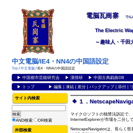
電脳瓦崗寨
でん
The Electric Wa
～趣味人・千田
中文電脳/IE4・NN4の中国語設定
Top
/
中文電脳
/ IE4・NN4の中国語設定
▶
中国都市芸能研究会
▶
漢情研
▶
中国古典戯曲DB
▶
トップ
▶
編集
|
凍結
|
差分
|
バックアップ
|
添付
|
サイト内検索
１．NetscapeNavigat
マイクロソフトの独禁法訴訟で、最
InternetExplorerが市場を二
AND検索
OR検索
NetscapeNavigator
外部検索