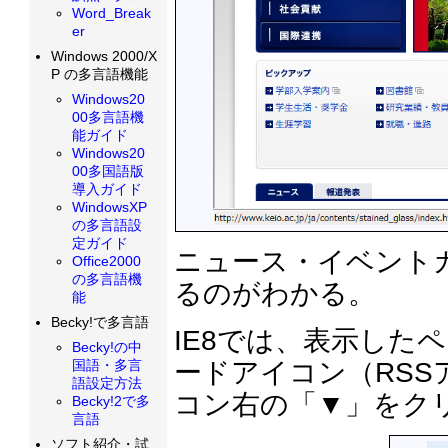
Word_Break
er
Windows 2000/X
P の多言語機能
Windows20
00多言語機
能ガイド
Windows20
00多国語版
導入ガイド
WindowsXP
の多言語設
定ガイド
ニュース・イベント
Office2000
の多言語機
るのがわかる。
能
Becky!で多言語
IE8では、表示した
Becky!の中
ードアイコン（RS
国語・多言
語設定方法
コン右の「▼」をク
Becky!2で多
言語
ソフト紹介・試