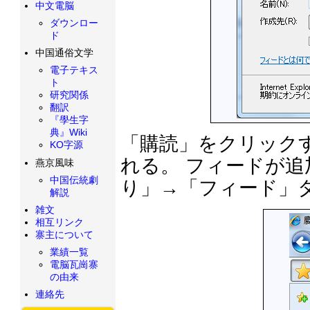
中文電脳
ダウンロー
ド
中国通俗文学
電子テキス
ト
研究関係
翻訳
『學生字
典』Wiki
「購読」をクリック
KO字源
れる。 フィードが
燕京風味
中国伝統劇
り」→「フィード」
解説
雑文
相互リンク
寨主について
業績一覧
電脳瓦崗寨
の由来
連絡先