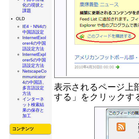
化の現状と
課題
OLD
IE4・NN4の
中国語設定
InternetExol
orer4の中国
語設定方法
InternetExpl
orer5の中国
語設定方法
NetscapeCo
mmunicator
4の中国語、
表示されるページ上
多言語設定
方法
する」をクリックす
インターネ
ット検索結
果の保存と
加工
コンテンツ