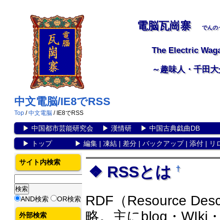
電脳瓦崗寨
でんの
The Electric Wag
～趣味人・千田大
中文電脳/IE8でRSS
Top
/
中文電脳
/ IE8でRSS
▶
中国都市芸能研究会
▶
漢情研
▶
中国古典戯曲DB
▶
トップ
▶
編集
|
凍結
|
差分
|
バックアップ
|
添付
|
リ
サイト内検索
RSSとは
†
RDF（Resource Desc
AND検索
OR検索
略。主にblog・WI
外部検索