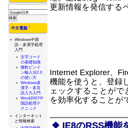
更新情報を発信する
†
中文電脳
Windows中国
語・多漢字処理
入門
文字コード
の基礎知識
微軟ピンイ
Internet Explo
ン輸入法2.0
の使い方
機能を使うと、登録
Windows多
漢字・多言
ェックすることがで
語入力入門
を効率化することが
Word2007中
国語処理テ
クニック
インターネット
と情報検索
IE8のRSS機
中国語情報