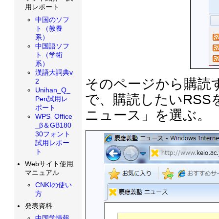
用レポート
中国のソフ
ト（教養
系）
中国語ソフ
ト（学術
系）
漢語大詞典v
そのページから購読
2
Unihan_Q_
で、購読したいRS
Pen試用レ
ポート
ニュース」を選ぶ。
WPS_Office
_β＆GB180
30フォント
試用レポー
ト
Webサイト使用
マニュアル
CNKIの使い
方
発表資料
中国学情報