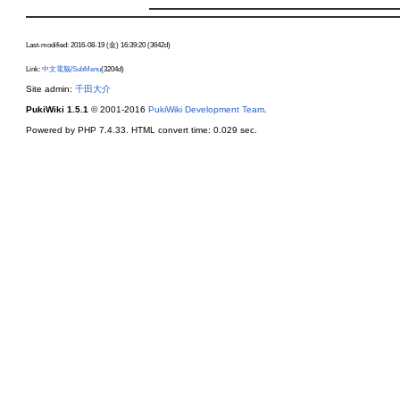
Last-modified: 2016-08-19 (金) 16:39:20 (3642d)
Link:
中文電脳/SubMenu
(3204d)
Site admin:
千田大介
PukiWiki 1.5.1
© 2001-2016
PukiWiki Development Team
.
Powered by PHP 7.4.33. HTML convert time: 0.029 sec.