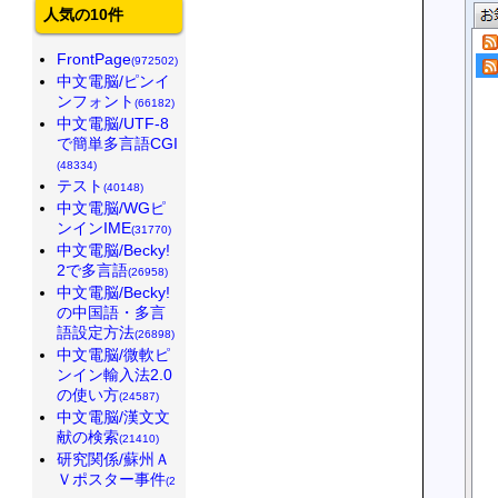
人気の10件
FrontPage
(972502)
中文電脳/ピンイ
ンフォント
(66182)
中文電脳/UTF-8
で簡単多言語CGI
(48334)
テスト
(40148)
中文電脳/WGピ
ンインIME
(31770)
中文電脳/Becky!
2で多言語
(26958)
中文電脳/Becky!
の中国語・多言
語設定方法
(26898)
中文電脳/微軟ピ
ンイン輸入法2.0
の使い方
(24587)
中文電脳/漢文文
献の検索
(21410)
研究関係/蘇州Ａ
Ｖポスター事件
(2