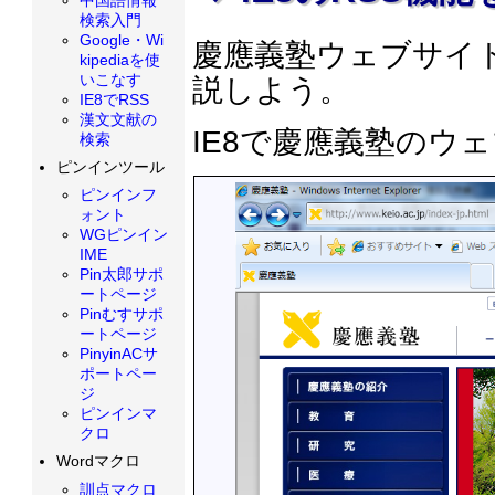
検索入門
Google・Wi
慶應義塾ウェブサイト
kipediaを使
いこなす
説しよう。
IE8でRSS
漢文文献の
IE8で慶應義塾のウ
検索
ピンインツール
ピンインフ
ォント
WGピンイン
IME
Pin太郎サポ
ートページ
Pinむすサポ
ートページ
PinyinACサ
ポートペー
ジ
ピンインマ
クロ
Wordマクロ
訓点マクロ