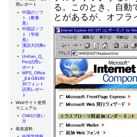
用レポート
る。このとき、自動
中国のソフ
とがあるが、オフラ
ト（教養
系）
中国語ソフ
ト（学術
系）
漢語大詞典v
2
Unihan_Q_
Pen試用レ
ポート
WPS_Office
_β＆GB180
30フォント
試用レポー
ト
Webサイト使用
マニュアル
CNKIの使い
方
発表資料
中国学情報