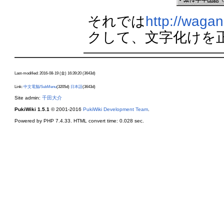
それでは
http://wagan
クして、文字化けを
Last-modified: 2016-08-19 (金) 16:39:20 (3643d)
Link:
中文電脳/SubMenu
(3205d)
日本語
(3643d)
Site admin:
千田大介
PukiWiki 1.5.1
© 2001-2016
PukiWiki Development Team
.
Powered by PHP 7.4.33. HTML convert time: 0.028 sec.