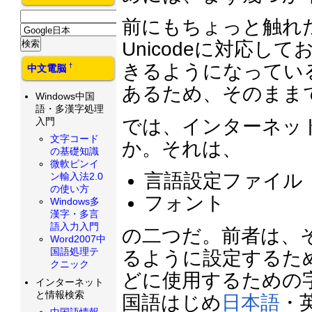
前にもちょっと触れたよう
Unicodeに対応
きるようになってい
†
中文電脳
あるため、そのまま
Windows中国
語・多漢字処理
では、インターネッ
入門
文字コード
か。それは、
の基礎知識
微軟ピンイ
言語設定ファイル
ン輸入法2.0
の使い方
フォント
Windows多
漢字・多言
語入力入門
の二つだ。前者は、そ
Word2007中
国語処理テ
るように設定するた
クニック
どに使用するための
インターネット
と情報検索
国語はじめ
日本語
・
中国語情報