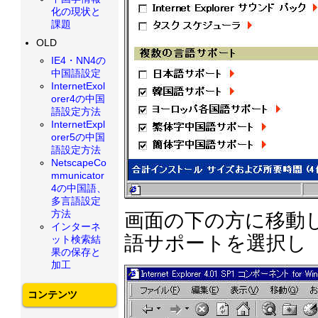
化の現状と
課題
OLD
IE4・NN4の
中国語設定
InternetExol
orer4の中国
語設定方法
InternetExpl
orer5の中国
語設定方法
NetscapeCo
mmunicator
4の中国語、
多言語設定
方法
画面の下の方に移動
インターネ
語サポートを選択し
ット検索結
果の保存と
加工
コンテンツ