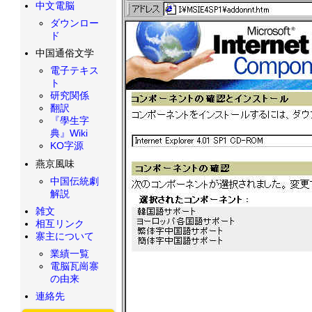
中文電脳
ダウンロー
ド
中国通俗文学
電子テキス
ト
研究関係
翻訳
『學生字
典』Wiki
KO字源
燕京風味
中国伝統劇
解説
雑文
相互リンク
寨主について
業績一覧
電脳瓦崗寨
の由来
連絡先