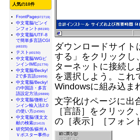
人気の10件
FrontPage
(972719)
中文電脳/ピンイ
ンフォント
(66190)
中文電脳/UTF-8
で簡単多言語CGI
ダウンロードサイトは
(48335)
テスト
(40150)
する」をクリックし
中文電脳/WGピ
ンインIME
ターネットに接続し
(31776)
中文電脳/Becky!
を選択しよう。これ
2で多言語
(26959)
中文電脳/Becky!
Windowsに組み込
の中国語・多言
語設定方法
(26899)
文字化けページに出
中文電脳/微軟ピ
ンイン輸入法2.0
［言語］をクリック
の使い方
(24590)
中文電脳/漢文文
の［表示］［フォン
献の検索
(21413)
研究関係/蘇州Ａ
Ｖポスター事件
(2