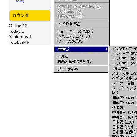
1033)
↑
カウンタ
Online:12
Today:1
Yesterday:1
Total:5946