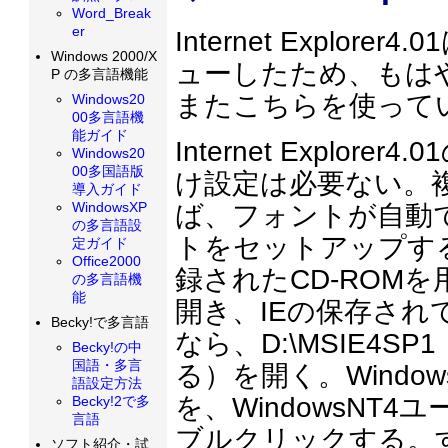
Word_Break
er
Internet Explo
Windows 2000/X
ューしたため、もは
P の多言語機能
またこちらを使って
Windows20
00多言語機
能ガイド
Internet Expl
Windows20
00多国語版
け設定は必要ない。
導入ガイド
WindowsXP
ば、フォントが自動
の多言語設
トをセットアップするには、
定ガイド
Office2000
録されたCD-ROM
の多言語機
能
開き、IEの保存され
Becky!で多言語
なら、D:\MSIE4S
Becky!の中
国語・多言
る）を開く。Windows
語設定方法
を、WindowsNT4ユ
Becky!2で多
言語
ブルクリックする。
ソフト紹介・試