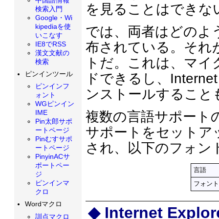
を見ることはできな
検索入門
Google・Wi
kipediaを使
では、両者はどのよ
いこなす
布されている。それが、In
IE8でRSS
漢文文献の
トだ。これは、マイ
検索
ピンインツール
ドできるし、Interne
ピンインフ
ンストールすること
ォント
WGピンイン
IME
複数の言語サポート
Pin太郎サポ
サポートをセットア
ートページ
Pinむすサポ
され、以下のフォン
ートページ
PinyinACサ
ポートペー
言語
ジ
ピンインマ
フォント
クロ
Wordマクロ
Internet Explor
訓点マクロ