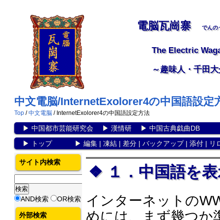
電脳瓦崗寨
でんの
The Electric Wag
～趣味人・千田大
中文電脳/InternetExolorer4の中国語設
Top
/
中文電脳
/ InternetExolorer4の中国語設定方法
▶
中国都市芸能研究会
▶
漢情研
▶
中国古典戯曲DB
▶
トップ
▶
編集
|
凍結
|
差分
|
バックアップ
|
添付
|
リ
サイト内検索
１．中国語を
インターネットのW
AND検索
OR検索
めには、まず幾つか
外部検索