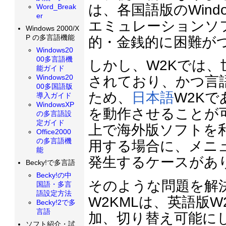
は、各国語版のWin
Word_Break
er
エミュレーションソ
Windows 2000/X
P の多言語機能
的・金銭的に困難が
Windows20
00多言語機
しかし、W2Kでは
能ガイド
Windows20
されており、かつ言
00多国語版
ため、
日本語
W2K
導入ガイド
WindowsXP
を動作させることが
の多言語設
定ガイド
上で海外版ソフトを
Office2000
の多言語機
用する場合に、メニ
能
発生するケースがあ
Becky!で多言語
Becky!の中
そのような問題を解決
国語・多言
語設定方法
W2KMLは、英語版
Becky!2で多
言語
加、切り替え可能に
ソフト紹介・試