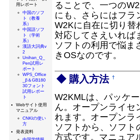
ることで、一つのW2
用レポート
中国のソフ
にも、さらにはフラ
ト（教養
W2Kに自在に切り替
系）
中国語ソフ
対応してさえいれば
ト（学術
系）
ソフトの利用で悩ま
漢語大詞典v
2
きOSなのです。
Unihan_Q_
Pen試用レ
ポート
WPS_Office
購入方法
†
_β＆GB180
30フォント
試用レポー
W2KMLは、パッケ
ト
ん。オープンライセ
Webサイト使用
マニュアル
れます。オープンラ
CNKIの使い
方
ソフトから、ソフト
発表資料
方式です。マニュア
中国学情報