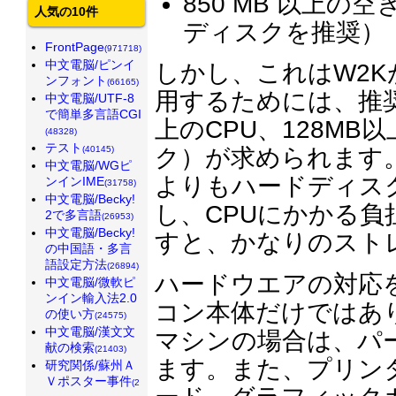
850 MB 以上の
人気の10件
ディスクを推奨）
FrontPage
(971718)
中文電脳/ピンイ
しかし、これはW2
ンフォント
(66165)
用するためには、推奨
中文電脳/UTF-8
で簡単多言語CGI
上のCPU、128M
(48328)
テスト
(40145)
ク）が求められます。
中文電脳/WGピ
よりもハードディス
ンインIME
(31758)
中文電脳/Becky!
し、CPUにかかる
2で多言語
(26953)
中文電脳/Becky!
すと、かなりのスト
の中国語・多言
語設定方法
(26894)
ハードウエアの対応
中文電脳/微軟ピ
ンイン輸入法2.0
コン本体だけではあ
の使い方
(24575)
中文電脳/漢文文
マシンの場合は、パ
献の検索
(21403)
ます。また、プリンタ
研究関係/蘇州Ａ
Ｖポスター事件
(2