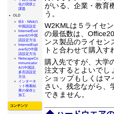
がいる、企業・教育
化の現状と
課題
う。
OLD
IE4・NN4の
W2KMLは５ライセ
中国語設定
InternetExol
の最低数は、Offic
orer4の中国
語設定方法
ンス製品のライセン
InternetExpl
トと合わせて購入す
orer5の中国
語設定方法
NetscapeCo
購入先ですが、大学
mmunicator
4の中国語、
注文するとよいでし
多言語設定
ショップもしくはマ
方法
インターネ
さい。残念ながら、
ット検索結
果の保存と
できません。
加工
コンテンツ