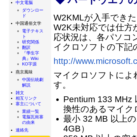
ハードウエア
中文電脳
ダウンロー
W2KMLが入手でき
ド
中国通俗文学
W2K未対応では仕方
電子テキス
応状況は、各パソコ
ト
研究関係
イクロソフトの下記
翻訳
『學生字
典』Wiki
http://www.microsoft
KO字源
燕京風味
マイクロソフトによ
中国伝統劇
す。
解説
雑文
Pentium 133
相互リンク
寨主について
換性のあるマイク
業績一覧
最小 32 MB 以上
電脳瓦崗寨
の由来
4GB）
連絡先