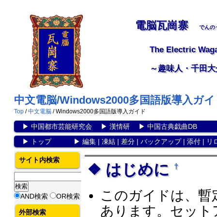
電脳瓦崗寨
でんの
The Electric Wag
～趣味人・千田大
中文電脳/Windows2000多国語版導入ガ
Top
/
中文電脳
/ Windows2000多国語版導入ガイド
▶
中国都市芸能研究会
▶
漢情研
▶
中国古典戯曲DB
▶
トップ
▶
編集
|
凍結
|
差分
|
バックアップ
|
添付
|
リ
サイト内検索
はじめに
†
このガイドは、暫
AND検索
OR検索
あります。セット
外部検索