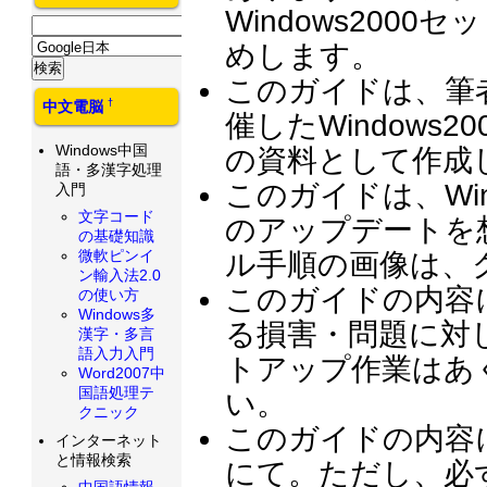
Windows200
めします。
このガイドは、筆
†
中文電脳
催したWindows
Windows中国
の資料として作成
語・多漢字処理
このガイドは、Win
入門
文字コード
のアップデートを
の基礎知識
微軟ピンイ
ル手順の画像は、
ン輸入法2.0
このガイドの内容
の使い方
Windows多
る損害・問題に対
漢字・多言
語入力入門
トアップ作業はあ
Word2007中
国語処理テ
い。
クニック
このガイドの内容
インターネット
と情報検索
にて。ただし、必
中国語情報