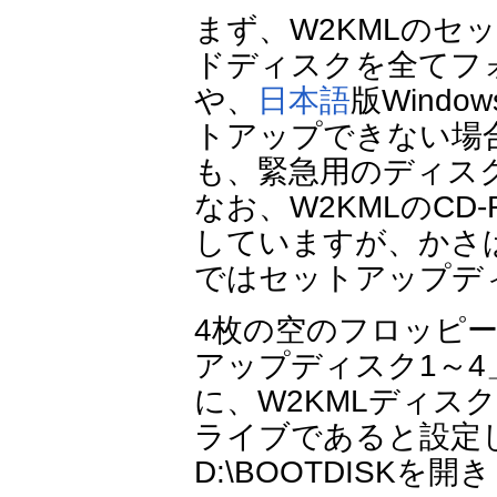
まず、W2KMLのセ
ドディスクを全てフ
や、
日本語
版Wind
トアップできない場
も、緊急用のディス
なお、W2KMLのC
していますが、かさ
ではセットアップデ
4枚の空のフロッピー
アップディスク1～
に、W2KMLディスク
ライブであると設定
D:\BOOTDISKを開