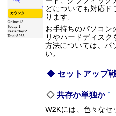
ード、グラフィック
1021)
どについても対応ド
↑
カウンタ
ります。
Online:12
Today:1
お手持ちのパソコン
Yesterday:2
リやハードディスク
Total:8265
方法については、パ
い。
セットアップ
共存か単独か
†
W2Kには、色々な