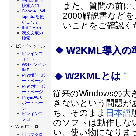
また、質問の前に
検索入門
Google・Wi
2000解説書など
kipediaを使
いこなす
いことをご確認く
IE8でRSS
漢文文献の
検索
ピンインツール
W2KML導入
ピンインフ
ォント
WGピンイン
IME
W2KMLとは
†
Pin太郎サポ
ートページ
Pinむすサポ
従来のWindows
ートページ
PinyinACサ
きないという問題が
ポートペー
ジ
ち、そのまま
日本語
ピンインマ
クロ
のソフトは動作しな
Wordマクロ
い、使い物になりま
訓点マクロ