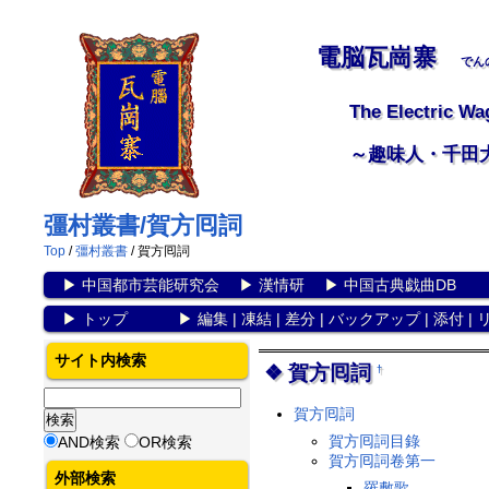
電脳瓦崗寨
でん
The Electric Wa
～趣味人・千田
彊村叢書/賀方囘詞
Top
/
彊村叢書
/ 賀方囘詞
▶
中国都市芸能研究会
▶
漢情研
▶
中国古典戯曲DB
▶
トップ
▶
編集
|
凍結
|
差分
|
バックアップ
|
添付
|
サイト内検索
賀方囘詞
†
賀方囘詞
賀方囘詞目錄
AND検索
OR検索
賀方囘詞卷第一
外部検索
羅敷歌