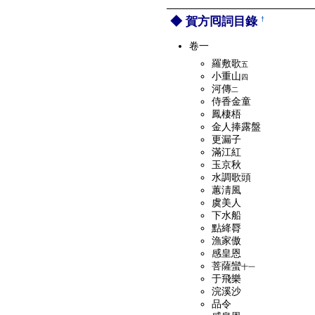
賀方囘詞目錄
†
卷一
羅敷歌
五
小重山
四
河傳
二
侍香金童
鳳棲梧
金人捧露盤
更漏子
滿江紅
玉京秋
水調歌頭
蕙淸風
虞美人
下水船
點絳脣
漁家傲
感皇恩
菩薩蠻
十一
于飛樂
浣溪沙
品令