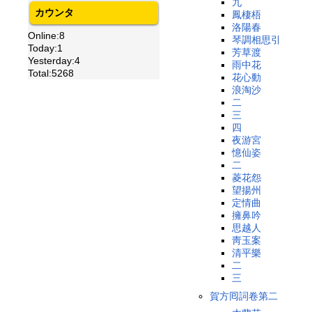
九
カウンタ
鳳棲梧
洛陽春
Online:8
琴調相思引
Today:1
芳草渡
Yesterday:4
雨中花
Total:5268
花心動
浪淘沙
二
三
四
夜游宮
憶仙姿
二
菱花怨
望揚州
定情曲
擁鼻吟
思越人
靑玉案
清平樂
二
三
賀方囘詞卷第二