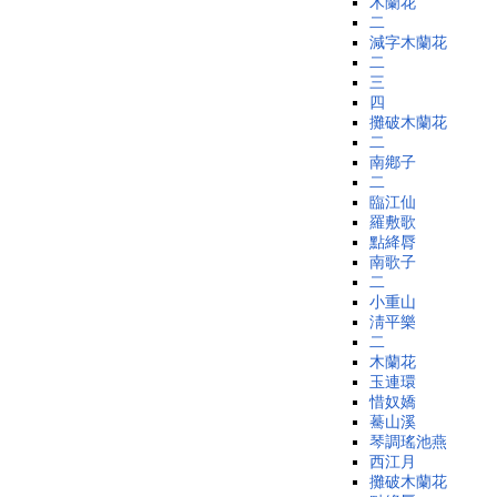
木蘭花
二
減字木蘭花
二
三
四
攤破木蘭花
二
南鄕子
二
臨江仙
羅敷歌
點絳脣
南歌子
二
小重山
淸平樂
二
木蘭花
玉連環
惜奴嬌
驀山溪
琴調瑤池燕
西江月
攤破木蘭花