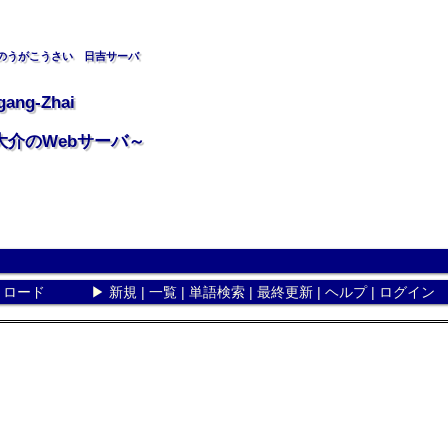
のうがこうさい 日吉サーバ
gang-Zhai
大介のWebサーバ～
リロード
▶
新規
|
一覧
|
単語検索
|
最終更新
|
ヘルプ
|
ログイン