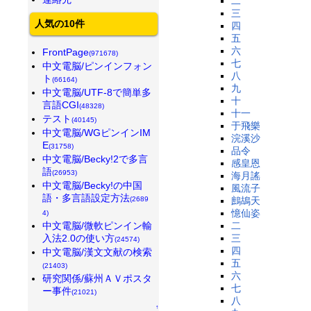
二
三
人気の10件
四
五
六
FrontPage
(971678)
七
中文電脳/ピンインフォン
八
ト
(66164)
九
中文電脳/UTF-8で簡単多
十
言語CGI
(48328)
十一
テスト
(40145)
于飛樂
中文電脳/WGピンインIM
浣溪沙
E
(31758)
品令
中文電脳/Becky!2で多言
感皇恩
語
(26953)
海月謠
中文電脳/Becky!の中国
風流子
語・多言語設定方法
(2689
鷓鴣天
憶仙姿
4)
中文電脳/微軟ピンイン輸
二
入法2.0の使い方
三
(24574)
四
中文電脳/漢文文献の検索
五
(21403)
六
研究関係/蘇州ＡＶポスタ
七
ー事件
(21021)
八
↑