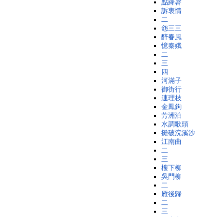
點絳脣
訴衷情
二
怨三三
醉春風
憶秦娥
二
三
四
河滿子
御街行
連理枝
金鳳鉤
芳洲泊
水調歌頭
攤破浣溪沙
江南曲
二
三
樓下柳
吳門柳
二
雁後歸
二
三