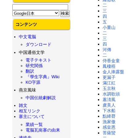
二
三
四
五
コンテンツ
小重山
二
中文電脳
三
四
ダウンロード
河傳
中国通俗文学
二
電子テキスト
侍香金童
研究関係
鳳棲梧
翻訳
金人捧露盤
『學生字典』Wiki
更漏子
KO字源
滿江紅
玉京秋
燕京風味
水調歌頭
中国伝統劇解説
蕙淸風
虞美人
雑文
下水船
相互リンク
點絳脣
寨主について
漁家傲
業績一覧
感皇恩
電脳瓦崗寨の由来
菩薩蠻
連絡先