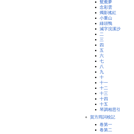
鴛鴦夢
念彩雲
燭影搖紅
小重山
綠頭鴨
減字浣溪沙
二
三
四
五
六
七
八
九
十
十一
十二
十三
十四
十五
琴調相思引
賀方囘詞校記
卷第一
卷第二