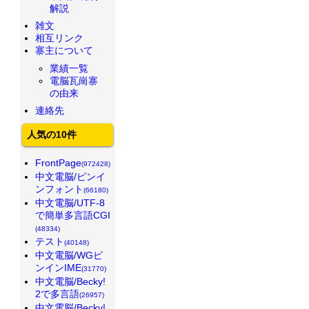
解説
雑文
相互リンク
寨主について
業績一覧
電脳瓦崗寨
の由来
連絡先
人気の10件
FrontPage
(972428)
中文電脳/ピンイ
ンフォント
(66180)
中文電脳/UTF-8
で簡単多言語CGI
(48334)
テスト
(40148)
中文電脳/WGピ
ンインIME
(31770)
中文電脳/Becky!
2で多言語
(26957)
中文電脳/Becky!