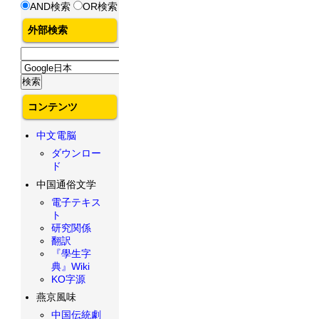
AND検索
OR検索
外部検索
コンテンツ
中文電脳
ダウンロー
ド
中国通俗文学
電子テキス
ト
研究関係
翻訳
『學生字
典』Wiki
KO字源
燕京風味
中国伝統劇