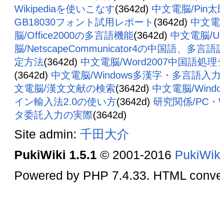
Wikipediaを使いこなす
(3642d)
中文電脳/Pin
GB18030フォント試用レポート
(3642d)
中文電脳
脳/Office2000の多言語機能
(3642d)
中文電脳/U
脳/NetscapeCommunicator4の中国語、多
定方法
(3642d)
中文電脳/Word2007中国語処
(3642d)
中文電脳/Windows多漢字・多言語入
文電脳/漢文文献の検索
(3642d)
中文電脳/Win
イン輸入法2.0の使い方
(3642d)
研究関係/PC
タ委託入力の実際
(3642d)
Site admin:
千田大介
PukiWiki 1.5.1
© 2001-2016
PukiWik
Powered by PHP 7.4.33. HTML conver