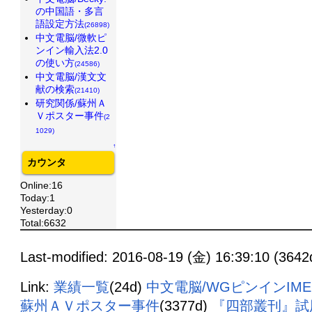
の中国語・多言
語設定方法
(26898)
中文電脳/微軟ピ
ンイン輸入法2.0
の使い方
(24586)
中文電脳/漢文文
献の検索
(21410)
研究関係/蘇州Ａ
Ｖポスター事件
(2
1029)
↑
カウンタ
Online:16
Today:1
Yesterday:0
Total:6632
Last-modified: 2016-08-19 (金) 16:39:10 (3642
Link:
業績一覧
(24d)
中文電脳/WGピンインIME
蘇州ＡＶポスター事件
(3377d)
『四部叢刊』試