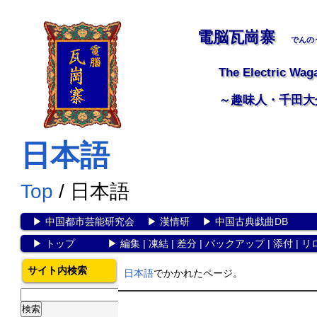
電脳瓦崗寨
でんの
The Electric Wag
～趣味人・千田大
日本語
Top
/ 日本語
▶
中国都市芸能研究会
▶
漢情研
▶
中国古典戯曲DB
▶
トップ
▶
編集
|
凍結
|
差分
|
バックアップ
|
添付
|
リ
サイト内検索
日本語
でかかれたページ。