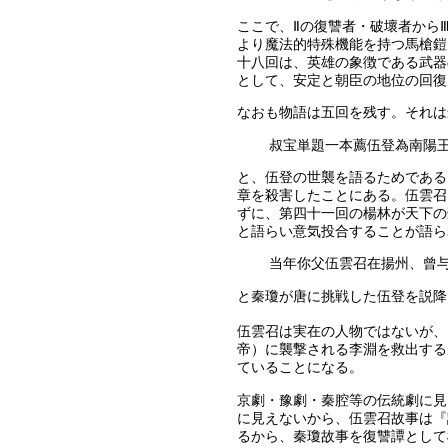
ここで、Ⅱの復讐者・破壞者から
より魔法的特殊機能を持つ馬槍鎧
十八回は、英雄の象徴である武器
として、安定と朝臣の地位の回復
なおも物語は五回を残す。それは
叔宝単題一本薦伍登為南陽
と、伍登の世襲を語るためである
章を殺害したことにある。伍雲召
ずに、第四十一回の楊林が天下の
と語らい意気投合することが語ら
当年你父伍雲召在揚州、曾
と秦瓊が唐に挑戦した伍登を説降
伍雲召は実在の人物ではないが、
帝）に襲撃される李淵を救出する
ていることになる。
京劇・豫劇・秦腔等の伝統劇に見
に見えないから、伍雲召故事は『
るから、秦瓊故事を復讐譚として