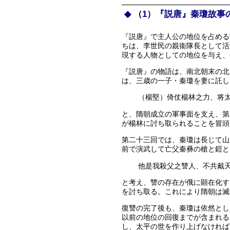
（1）『説唐』秦瓊故事
『説唐』で主人公の地位を占める
ちは、李世民の親衞隊長として活
現する人物としての地位を与え、
『説唐』の物語は、南北朝末の北
は、三歳の一子・秦瓊を妻に託し
（楊堅）倚仗楊林之力、将
と、隋朝成立の軍事面を支え、第
が楊林に討ち取られることを冒頭
第二十三回では、秦瓊は長じて山
前で演武して亡父秦彝の槍と鎧と
他是我殺父之讐人、不共戴
と考え、讐の存在が俄に顕在化す
を討ち取る。これにより隋朝は滅
復讐の完了後も、秦瓊は依然とし
以前の地位の回復までが含まれる
し、太平の世を作り上げなければ