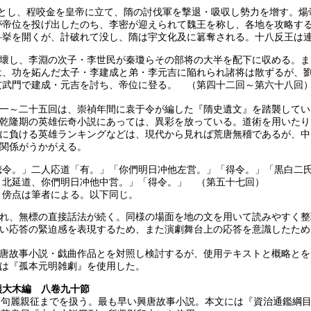
拠とし、程咬金を皇帝に立て、隋の討伐軍を撃退・吸収し勢力を增す。煬
が帝位を投げ出したのち、李密が迎えられて魏王を称し、各地を攻略す
科挙を開くが、計破れて没し、隋は宇文化及に簒奪される。十八反王は
崩壞し、李淵の次子・李世民が秦瓊らその部将の大半を配下に収める。
は、功を妬んだ太子・李建成と弟・李元吉に陥れられ諸将は散ずるが、
玄武門で建成・元吉を討ち、帝位に登る。 （第四十二回～第六十八回
一～二十五回は、崇禎年間に袁于令が編した『隋史遺文』を踏襲してい
乾隆期の英雄伝奇小説にあっては、異彩を放っている。道術を用いたり
に負ける英雄ランキングなどは、現代から見れば荒唐無稽であるが、中
関係がうかがえる。
聴令。」二人応道「有。」「你們明日冲他左営。」「得令。」「黒白二
、北延道、你們明日冲他中営。」「得令。」 （第五十七回）
・傍点は筆者による。以下同じ。
れ、無標の直接話法が続く。同様の場面を地の文を用いて読みやすく整
い応答の緊迫感を表現するため、また演劇舞台上の応答を意識したため
唐故事小説・戯曲作品とを対照し検討するが、使用テキストと概略とを
は『孤本元明雑劇』を使用した。
熊大木編 八卷九十節
高句麗親征までを扱う。最も早い興唐故事小説。本文には『資治通鑑綱