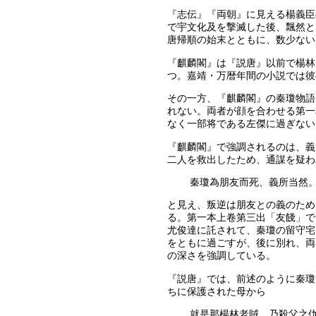
『志伝』『両朝』に見える楊義臣
で宇文化及を撃滅した後、飄然と
唐帰順の始末とともに、数少ない
『麒麟閣』は『説唐』以前で楊林
つ。嘉靖・万暦年間の小説では彼
その一方、『麒麟閣』の秦瓊物語
れない。両者が顔を合わせる第一
なく一部将である左傑に過ぎない
『麒麟閣』で強調されるのは、義
二人を救出したため、通謀を疑わ
秦瓊為朋友而死、義所当然
と見え、叛逆は朋友との義のため
る。第一本上卷第三出「友餞」で
尤俊達に託されて、秦瓊の留守宅
をともに過ごすが、後に別れ、両
の深さを強調している。
『説唐』では、前述のように秦瓊
ちに保護された母から
就是那楊林老賊、乃殺父之