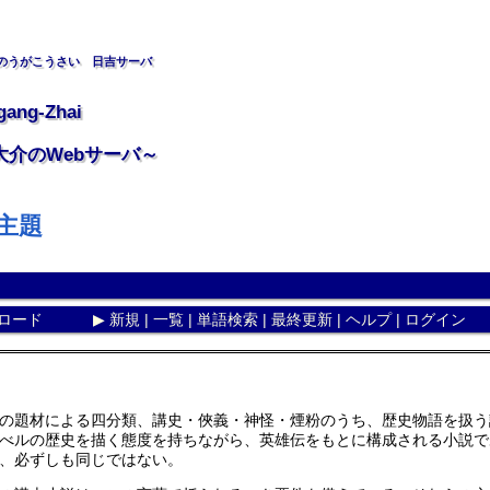
のうがこうさい 日吉サーバ
gang-Zhai
大介のWebサーバ～
主題
ロード
▶
新規
|
一覧
|
単語検索
|
最終更新
|
ヘルプ
|
ログイン
の題材による四分類、講史・俠義・神怪・煙粉のうち、歴史物語を扱う
べルの歴史を描く態度を持ちながら、英雄伝をもとに構成される小説で
、必ずしも同じではない。