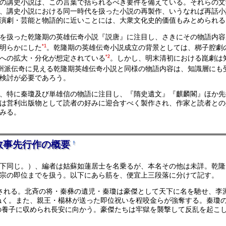
の講史小説は、この言葉で括られるべき要件を備えている。それらの文
、講史小説における同一時代を扱った小説の再製作、いうなれば再話小
演劇・芸能と物語的に近いことには、大衆文化史的価值もみとめられる
を扱った乾隆期の英雄伝奇小説『説唐』に注目し、さきにその物語内容
明らかにした
*1
。乾隆期の英雄伝奇小説成立の背景としては、梆子腔劇
への拡大・分化が想定されている
*2
。しかし、明末清初における崑劇は
州派伝奇に見える乾隆期英雄伝奇小説と同様の物語内容は、知識層にも
検討が必要であろう。
、特に秦瓊及び単雄信の物語に注目し、『隋史遺文』『麒麟閣』ほか先
は営利出版物として読者の好みに迎合すべく製作され、作家と読者との
みる。
故事先行作の概要
†
下同じ。）、編者は姑蘇如蓮居士を名乗るが、本名その他は未詳。乾隆
宗の即位までを扱う。以下にあら筋を、便宜上三段落に分けて記す。
一される。北斉の将・秦彝の遺児・秦瓊は豪傑として天下に名を馳せ、李
ねく。また、親王・楊林が送った即位祝いを程咬金らが強奪する。秦瓊
の養子に収められ長安に向かう。豪傑たちは牢獄を襲撃して反乱を起こ