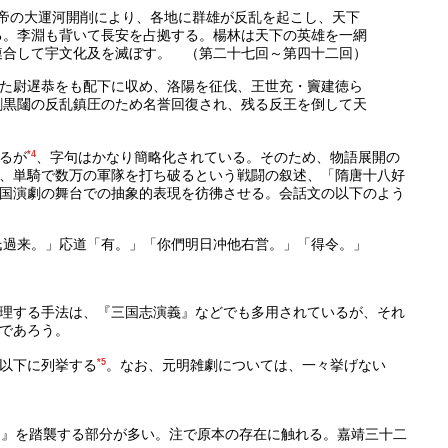
帝の大運河開削により、各地に群雄が反乱を起こし、天下
る。李淵も背いて長安を占拠する。楊林は天下の英雄を一網
連合して宇文化及を滅ぼす。 （第二十七回～第四十二回）
また尉遅恭をも配下に収め、洛陽を征伐、王世充・竇建徳ら
劉黒闥の反乱鎮圧のため名誉回復され、残る反王を倒して天
）
るが
*4
、字句はかなり簡略化されている。そのため、物語展開の
、単騎で数万の軍隊を打ち破るという戦闘の叙述、「隋唐十八好
国演劇の舞台での抽象的表現を彷彿させる。会話文の以下のよう
氏過来。」応道「有。」「你們明日冲他右営。」「得令。」
理する手法は、『三国志演義』などでも多用されているが、それ
であろう。
以下に列挙する
*5
。なお、元明雑劇については、一々挙げない
目』を踏襲する部分が多い。注で原本の存在に触れる。嘉靖三十二