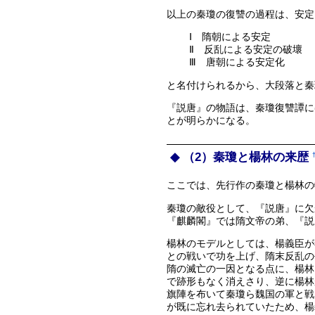
以上の秦瓊の復讐の過程は、安定
Ⅰ 隋朝による安定
Ⅱ 反乱による安定の破壞
Ⅲ 唐朝による安定化
と名付けられるから、大段落と秦
『説唐』の物語は、秦瓊復讐譚に
とが明らかになる。
（2）秦瓊と楊林の来歴
ここでは、先行作の秦瓊と楊林の
秦瓊の敵役として、『説唐』に欠
『麒麟閣』では隋文帝の弟、『説
楊林のモデルとしては、楊義臣が
との戦いで功を上げ、隋末反乱の
隋の滅亡の一因となる点に、楊林
で跡形もなく消えさり、逆に楊林
旗陣を布いて秦瓊ら魏国の軍と戦
が既に忘れ去られていたため、楊