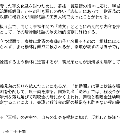
奪した宇文化及を討つために、群雄・竇建徳の招きに応じ、聊城
治通鑑綱目』からの引き写しの多い『志伝』にあって、尉遅恭の
以前に楊義臣が隋唐物語の主要人物であったことがわかる。
扱う点で、同じく崇禎年間の『遺文』とともに画期的な内容を持
として、その唐帰順物語の添え物的役割に終始する。
立つ場面で、秦瓊は北斉の秦彝の子と名乗るものの、楊林にはふ
られず、また楊林は羅成に殺されるが、秦瓊が殺すのは養子では
詮議するよう楊林に進言するが、義兄弟たちが済州城を襲撃して
義兄弟の契りを結んだことにあるが、『麒麟閣』は更に伏線を張
困を心配して、銀十両を贈る。同第九出「送米」では、程咬金が
済州を落ち延びて程咬金の母にかくまわれ、秦瓊と程咬金は幼時
定することにより、秦瓊と程咬金の間の叛逆をも辞さない程の義
る〝三擋〟の途中で、自らの出身を楊林に如げ、反乱した好漢た
 （第二十七回）