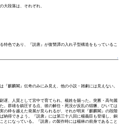
の大段落は、それぞれ、
る特色であり、『説唐』が復讐譚の入れ子型構造をもっているこ
↑
は『麒麟閣』伝奇のみにみ見え、他の小説・雑劇には見えない。
尉遅、人質として宮中で育てられ、楊姓を賜った。突厥・高句麗
た。群雄を鎮圧する点、彼の解任・死没が反乱の猖獗、ひいては
実の枠を越えた発展が見られるが、それが明末『麒麟閣』の段階
ば納得できよう。『説唐』には第三十八回に楊義臣も登場し、銅
ことになっている。『説唐』の製作時には楊林の前身であること