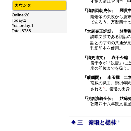
年楊氏清江堂刊本（
カウンタ
『隋唐両朝史伝』 羅貫
Online:26
隋煬帝の失政から唐
Today:2
であろう。万暦四十
Yesterday:1
Total:8788
『大唐秦王詞話』 諸聖
説唱文芸である詞話
話との字句の共通が
刊影印本を使用。
『隋史遺文』 袁于令編
袁于令が『説唐』に
宗の即位までを扱う
『麒麟閣』 李玉撰 二
南戯の戯曲。崇禎年
される
*8
。秦瓊の出身
『説唐演義全伝』 姑蘇
乾隆四十八年観文書
三 秦瓊と楊林
†