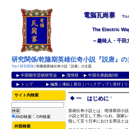
電脳瓦崗寨
でん
The Electric Wa
～趣味人・千田
研究関係/乾隆期英雄伝奇小説『説唐』の
Top
/
研究関係
/ 乾隆期英雄伝奇小説『説唐』の主題
▶
中国都市芸能研究会
▶
漢情研
▶
中国古典戯曲DB
▶
トップ
▶
編集
|
凍結
|
差分
|
バックアップ
|
添付
|
リ
サイト内検索
一 はじめに
†
英雄伝奇小説とは、明清章回小説
小説と対立して用いられ、国家レ
AND検索
OR検索
指して言う日本における用法とは
外部検索