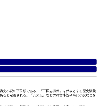
講史小説の下位類である。『三国志演義』を代表とする歴史演義
あると定義される。『八犬伝』などの稗官小説や時代小説などを