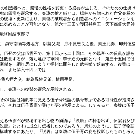
Ⅲの創造者へと、秦瓊の性格を変更する必要が生じる。そのための仕掛
兜の四宝を継承する。秦瓊の槍と鎧とは、楊林から贈られた亡父秦彝の
の破壞・更新により、秦瓊の破壞者から創造者へのイニシエーションを
に努めることが可能となり、第六十三回で護国幷肩王・天下都督大元帥
最終回結末部で
王、鎮守南陽等処地方、以襲父職、庶不負忠良之後。秦王允奏、即封伍
。伍登の父は伍雲召で、第十四から二十回に、その煬帝への反乱が語ら
は敗北するが、落ち延びて軍閥・李子通の元帥となり、第三十五回では
豪傑を一網打尽にしようと揚州に開催した武科挙で落命する。復讐は一
れ、また第六十四回では
与我八拝之交、結為異姓兄弟、情同手足。
し、秦瓊への復讐の継承が示唆される。
その物語は雑劇等に見える伍子胥物語の換骨奪胎である可能性が指摘さ
が、それは伍子胥廟で受けた夢の啓示による。してみると、秦瓊は伍子
える伍雲召が登場する出し物の物語は『説唐』の枠を出ず、伍雲召及び
説唐』とともに成立し伝播したのであろう。周知のように、伍子胥物語
構成するにあたり、『説唐』は秦瓊に伍子胥の姿を投影したものと考え