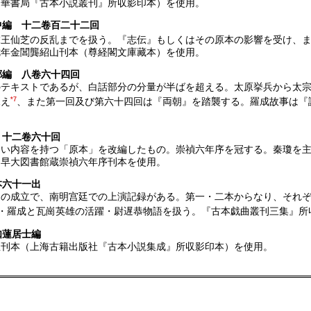
中華書局『古本小説叢刊』所収影印本）を使用。
中編 十二卷百二十二回
末王仙芝の反乱までを扱う。『志伝』もしくはその原本の影響を受け、
七年金閶龔紹山刊本（尊経閣文庫藏本）を使用。
鄰編 八卷六十四回
のテキストであるが、白話部分の分量が半ばを超える。太原挙兵から太
見え
*7
、また第一回及び第六十四回は『両朝』を踏襲する。羅成故事は『
 十二卷六十回
近い内容を持つ「原本」を改編したもの。崇禎六年序を冠する。秦瓊を
。早大図書館蔵崇禎六年序刊本を使用。
本六十一出
間の成立で、南明宫廷での上演記録がある。第一・二本からなり、それ
・羅成と瓦崗英雄の活躍・尉遅恭物語を扱う。『古本戯曲叢刊三集』所
如蓮居士編
屋刊本（上海古籍出版社『古本小説集成』所収影印本）を使用。