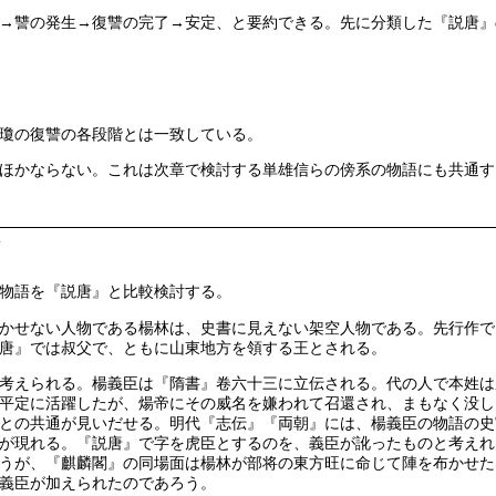
→讐の発生→復讐の完了→安定、と要約できる。先に分類した『説唐』
瓊の復讐の各段階とは一致している。
ほかならない。これは次章で検討する単雄信らの傍系の物語にも共通す
†
物語を『説唐』と比較検討する。
かせない人物である楊林は、史書に見えない架空人物である。先行作で
唐』では叔父で、ともに山東地方を領する王とされる。
考えられる。楊義臣は『隋書』卷六十三に立伝される。代の人で本姓は
平定に活躍したが、煬帝にその威名を嫌われて召還され、まもなく没し
との共通が見いだせる。明代『志伝』『両朝』には、楊義臣の物語の史
が現れる。『説唐』で字を虎臣とするのを、義臣が訛ったものと考えれ
うが、『麒麟閣』の同場面は楊林が部将の東方旺に命じて陣を布かせた
義臣が加えられたのであろう。