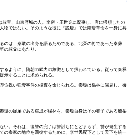
↑
は叔宝、山東歴城の人。李密・王世充に歴事し、唐に帰順したの
人物ではない。そのような彼に『説唐』では隋唐革命を一身に具
るのは、秦瓊の出身を語るためである。北斉の将であった秦彝
堅の叔父にあたり、
するように、隋朝の武力の象徴として扱われている。従って秦彝
提示することに求められる。
即位祝い強奪事件の搜査を命じられる。秦瓊は楊林に謁見し、御
秦瓊の従弟である羅成が楊林を、秦瓊自身はその養子である殷岳
ない。それは、復讐の完了は讐討ちにとどまらず、讐が発生する
ての秦家の地位を回復するために、李世民配下として天下を統一