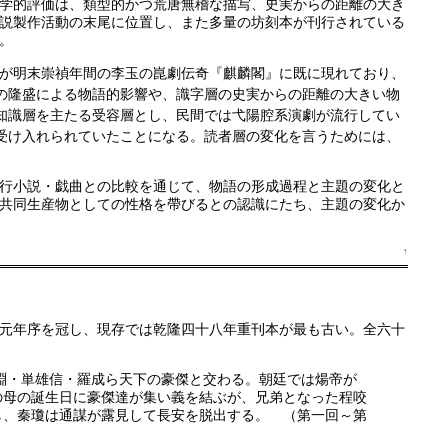
学的評価は、類型的かつ荒唐無稽な描写、史実からの距離の大き
説製作活動の末尾に位置し、また多量の坊刻本が刊行されている
。
が明末崇禎年間の李玉の崑劇伝奇『麒麟閣』に既に現れており、
の隆盛による物語的影響や、識字層の史実からの距離の大きい物
知識層を主たる受容層とし、民間では弋陽腔系演劇が流行してい
受け入れられていたことになる。読者層の変化を言うためには、
行小説・戯曲との比較を通じて、物語の形成過程と主題の変化と
共同生産物としての性格を帶びるとの認識にたち、主題の変化か
↑
元年序を冠し、現存では乾隆四十八年重刊本が最も古い。全六十
淵・単雄信・羅成ら天下の豪傑と交わる。朝廷では煬帝が
の母の誕生日に豪傑達が集い義を結ぶが、兄弟となった程咬
し、秦瓊は通謀が露見して長安を脱出する。 （第一回～第