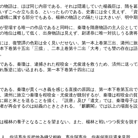
の物語は、ほぼ同じ内容である。それは隠遁していた楊義臣は、隋を簒
いずこへか立ち去る、といったものである。史書には全く見えず、『資
虚構に属する部分でもある。楊林の物語との隔たりは大きいが、明中期
が登場する唯一の作品であると同時に、秦瓊を隋唐物語の主人公として
の地位は概して低く、出身物語は見えず、尉遅恭に唯一対抗しうる唐将
には、復讐譚の色彩は全く見いだせない。第一本上卷第三出、潞州に旅
本下卷第十五出「三擋」、二本上卷第十二出「大考」でも讐の存在は語
。
である。秦瓊は、逮捕された程咬金・尤俊達を救うため、済州に送って
れ叛逆に追い込まれる。第一本下卷第十四出には
。
である。秦瓊が貫くべき義を感じる直接の原因は、第一本下卷第五出で
、潞州に旅立つ秦瓊を程咬金・尤俊達が餞别するが、秦瓊は程咬金の貧
に銀と米とを送ることを描く。『説唐』及び『遺文』では、秦瓊母子は
者が再会するのは結義のときとされる。『麒麟閣』では以上の場面を設
は楊林の養子となることを望まない。また、楊林と戦いつつ長安を脱す
仇人、你這畜生反把他為継父相称。畜生阿畜生、你有何面目還来見我。