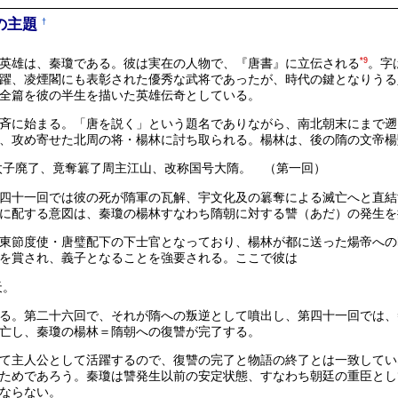
の主題
†
英雄は、秦瓊である。彼は実在の人物で、『唐書』に立伝される
*9
。字
躍、凌煙閣にも表彰された優秀な武将であったが、時代の鍵となりうる
全篇を彼の半生を描いた英雄伝奇としている。
斉に始まる。「唐を説く」という題名でありながら、南北朝末にまで遡
、攻め寄せた北周の将・楊林に討ち取られる。楊林は、後の隋の文帝楊
太子廃了、竟奪簒了周主江山、改称国号大隋。 （第一回）
四十一回では彼の死が隋軍の瓦解、宇文化及の簒奪による滅亡へと直結
に配する意図は、秦瓊の楊林すなわち隋朝に対する讐（あだ）の発生を
東節度使・唐璧配下の下士官となっており、楊林が都に送った煬帝への
を賞され、義子となることを強要される。ここで彼は
天。
る。第二十六回で、それが隋への叛逆として噴出し、第四十一回では、
亡し、秦瓊の楊林＝隋朝への復讐が完了する。
て主人公として活躍するので、復讐の完了と物語の終了とは一致してい
ためであろう。秦瓊は讐発生以前の安定状態、すなわち朝廷の重臣とし
ならない。