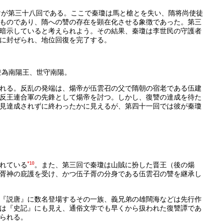
けが第三十八回である。ここで秦瓊は馬と槍とを失い、隋将尚使徒
ものであり、隋への讐の存在を顕在化させる象徴であった。第三
暗示していると考えられよう。その結果、秦瓊は李世民の守護者
に封ぜられ、地位回復を完了する。
登為南陽王、世守南陽。
れる。反乱の発端は、煬帝が伍雲召の父で隋朝の宿老である伍建
反王連合軍の先鋒として煬帝を討つ。しかし、復讐の達成を待た
見達成されずに終わったかに見えるが、第四十一回では彼が秦瓊
れている
*10
。また、第三回で秦瓊は山賊に扮した晋王（後の煬
胥神の庇護を受け、かつ伍子胥の分身である伍雲召の讐を継承し
『説唐』に数名登場するその一族、義兄弟の雄闊海などは先行作
は『史記』にも見え、通俗文学でも早くから扱われた復讐譚であ
られる。