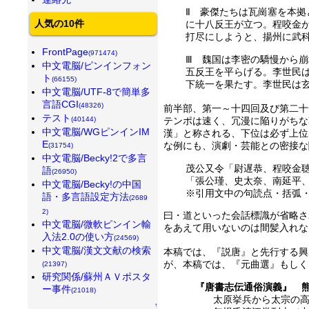
Ⅱ 豪傑たちは瓦崗塞を本
人気の10件
に十八反王が立つ。程咬金
打尽にしようと、揚州に武
FrontPage
(971474)
Ⅲ 魏国は李密の驕慢から
中文電脳/ピンインフォン
五反王を平らげる。李世民
ト
(66155)
下統一を果たす。李世民は
中文電脳/UTF-8で簡単多
言語CGI
(48326)
前半部、第一～十四回及び第二十
テスト
(40144)
テンポは速く、冗漫に陥りがちな
中文電脳/WGピンインIM
漢」と称される、下位は必ず上位
E
な例にも、演劇・芸能との密接な
(31754)
中文電脳/Becky!2で多言
茂公又令「尉遅恭、程咬金
語
(26950)
「張公瑾、史太奈、南延平
中文電脳/Becky!の中国
※引用文中の句読点・括弧
語・多言語設定方法
(2689
2)
曰・道といった会話標識が省略さ
中文電脳/微軟ピンイン輸
をあえて用いないのは間髪入れな
入法2.0の使い方
(24569)
中文電脳/漢文文献の検索
本稿では、『説唐』と先行する興
が、本稿では、『元曲選』もしく
(21397)
研究関係/蘇州ＡＶポスタ
『唐書志伝通俗演義』 
ー事件
(21018)
太原挙兵から太宗の
↑