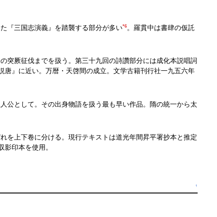
また『三国志演義』を踏襲する部分が多い
*6
。羅貫中は書肆の仮託
宗の突厥征伐までを扱う。第三十九回の詩讚部分には成化本説唱詞
説唐』に近い。万暦・天啓間の成立。文学古籍刊行社一九五六年
主人公として。その出身物語を扱う最も早い作品。隋の統一から太
ぞれを上下卷に分ける。現行テキストは道光年間昇平署抄本と推定
収影印本を使用。
↑