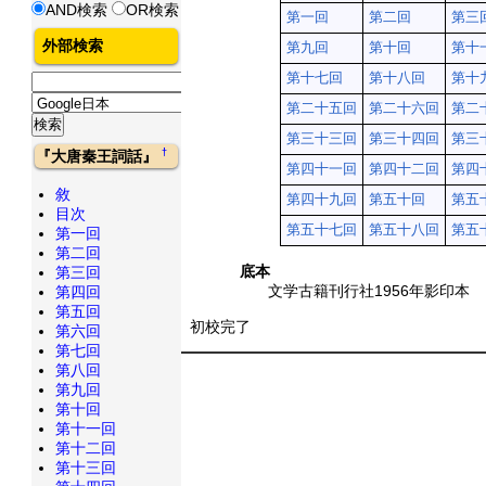
AND検索
OR検索
第一回
第二回
第三
外部検索
第九回
第十回
第十
第十七回
第十八回
第十
第二十五回
第二十六回
第二
第三十三回
第三十四回
第三
†
『大唐秦王詞話』
第四十一回
第四十二回
第四
敘
第四十九回
第五十回
第五
目次
第五十七回
第五十八回
第五
第一回
第二回
底本
第三回
文学古籍刊行社1956年影印本
第四回
第五回
初校完了
第六回
第七回
第八回
第九回
第十回
第十一回
第十二回
第十三回