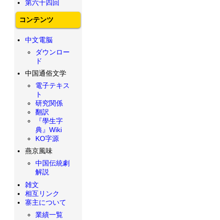
第六十四回
コンテンツ
中文電脳
ダウンロー
ド
中国通俗文学
電子テキス
ト
研究関係
翻訳
『學生字
典』Wiki
KO字源
燕京風味
中国伝統劇
解説
雑文
相互リンク
寨主について
業績一覧