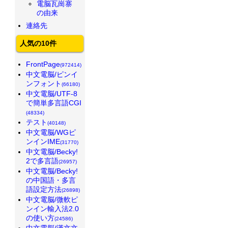
電脳瓦崗寨
の由来
連絡先
人気の10件
FrontPage
(972414)
中文電脳/ピンイ
ンフォント
(66180)
中文電脳/UTF-8
で簡単多言語CGI
(48334)
テスト
(40148)
中文電脳/WGピ
ンインIME
(31770)
中文電脳/Becky!
2で多言語
(26957)
中文電脳/Becky!
の中国語・多言
語設定方法
(26898)
中文電脳/微軟ピ
ンイン輸入法2.0
の使い方
(24586)
中文電脳/漢文文