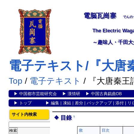
電脳瓦崗寨
でんの
The Electric Wag
～趣味人・千田大
電子テキスト/『大唐
Top
/
電子テキスト
/ 『大唐秦王
▶
中国都市芸能研究会
▶
漢情研
▶
中国古典戯曲DB
▶
トップ
▶
編集
|
凍結
|
差分
|
バックアップ
|
添付
|
リ
サイト内検索
目錄
†
敘
目次