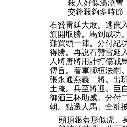
殺人好似湯澆雪
交鋒殺夠多時節
石贊雷延大敗。逃竄入
旗開取勝。馬到成功。
難買頭一陣。分付紀功
得勝。再說石贊雷延入
人將唐將用計打傷戰馬
傳旨。着軍師桓法嗣。
張永通燕義二將。出班
土掩。兵至將迎。臣自
御酒三杯助威。分付二
朝。點選人馬。全粧披
頭頂銀盔形似虎。