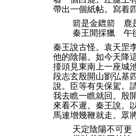
帶出一個紙帖。寫着
箭是金鎞箭 鹿
秦王閒採獵 午
秦王說古怪。袁天罡李
他的陰陽。如今天降這
擡頭見東南上一座城池
段志玄殷開山劉弘基四
說。臣等有失保駕。請
我去瞧一瞧就回。殷開
來看不遲。秦王說。以
馬連增幾鞭就走。眾
天定陰陽不可更