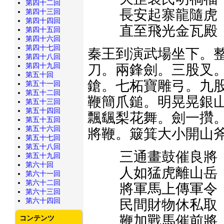
第四十二回
長安起寨龍隨虎
第四十三回
第四十四回
直至飛光金瓦殿
第四十五回
第四十六回
第四十七回
秦王到演武場坐下。整
第四十八回
第四十九回
刀。兩鋒劍。三股叉
第五十回
鎗。七柘寶雕弓。九
第五十一回
第五十二回
鞭簡爪鎚。明晃晃銀山
第五十三回
第五十四回
飄颻梨花舞。劍一攢。
第五十五回
第五十六回
將鞭。簸箕大小開山
第五十七回
第五十八回
三通畫鼓催良將
第五十九回
第六十回
人如猛虎離山岳
第六十一回
第六十二回
將軍馬上傳軍令
第六十三回
第六十四回
民間財物休私取
鞭加戰馬催前將
コンテンツ