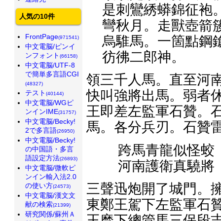
是刺鸞綉蟒錦征袍
人気の10件
彎秋月。走獸壺箭
FrontPage
烏騅馬。一箇點鋼
(971541)
中文電脳/ピンイ
彷彿二郎神。
ンフォント
(66158)
中文電脳/UTF-8
で簡単多言語CGI
領三千人馬。直至河南
(48327)
快叫強將出馬。弱者休
テスト
(40144)
中文電脳/WGピ
王即差左監軍石贊。石
ンインIME
(31757)
中文電脳/Becky!
馬。各分兵刃。石贊
2で多言語
(26950)
中文電脳/Becky!
跨馬青龍似怪蛟
の中国語・多言
語設定方法
(26893)
河南護衛真驍將
中文電脳/微軟ピ
ンイン輸入法2.0
三聲迅炮開了城門。擁
の使い方
(24573)
中文電脳/漢文文
東鄭王駕下左監軍石贊
献の検索
(21399)
研究関係/蘇州Ａ
王麾下總管馬三保段