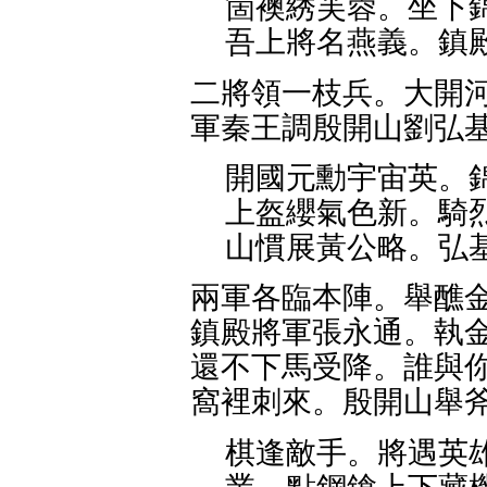
箇襖綉芙蓉。坐下
吾上將名燕義。鎮
二將領一枝兵。大開河
軍秦王調殷開山劉弘
開國元勳宇宙英。
上盔纓氣色新。騎
山慣展黃公略。弘
兩軍各臨本陣。舉醮金
鎮殿將軍張永通。執金
還不下馬受降。誰與你
窩裡刺來。殷開山舉
棋逢敵手。將遇英