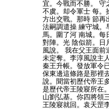
宜。今戰而不勝。 守
不虞。却令軍士 每。
方出交戰。那時 節再
法嗣調遣操 練守城。
馬。圍了河 南城。每
對陣。光 陰似箭。日
風說。 我在父王面前
未定奪。李淳風說主人
秦王升帳。發放軍令已
保東邊這條路是那裡去
說。聞當初歷代帝王多
是歷代帝王陵寢所在。
山劉弘基。你四將領三
王陵寢就回。袁天罡李