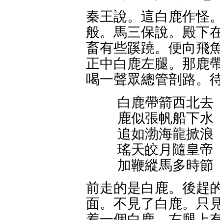
秦王說。這白鹿作怪。
般。馬三保說。殿下在
畜有些蹊蹺。便向飛魚
正中白鹿左腿。那鹿帶
喝一聲眾總管剖路。
白鹿帶箭西北去
鹿似張帆船下水
追如渤海龍掀浪
瑤天皎月隨皇帝
加鞭縱馬多時節
前走的是白鹿。後趕的
面。不見了白鹿。只見
着一個白鹿。左腿上有