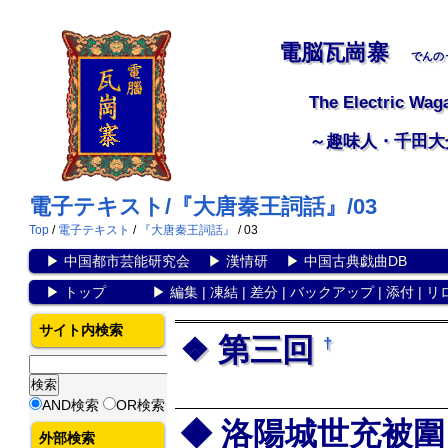
電脳瓦崗寨
でんの
The Electric Wag
～趣味人・千田大
電子テキスト/『大唐秦王詞話』/03
Top
/
電子テキスト
/
『大唐秦王詞話』
/ 03
▶
中国都市芸能研究会
▶
漢情研
▶
中国古典戯曲DB
▶
トップ
▶
編集
|
凍結
|
差分
|
バックアップ
|
添付
|
リ
サイト内検索
第三回
†
AND検索
OR検索
洛陽城世充被圍
外部検索