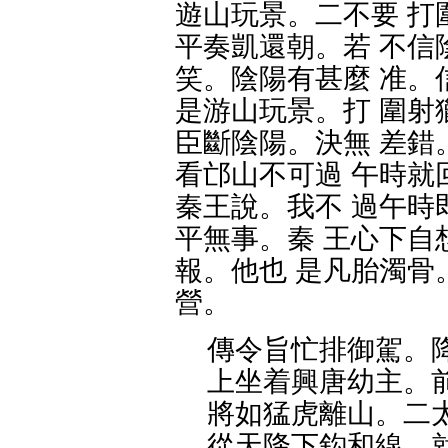
遊山玩景。二不要 打
平奏凱還朝。若 不信
笑。陰陽有甚麼 准。
是游山玩景。打 圍射
臣斷陰陽。決無 差錯
看邙山不可過 午時就
秦王說。我不 過午時
平無事。秦 王心下自
報。他也 是凡胎濁骨
營。
傳令旨忙排御駕。
上坐着興唐幼主。
將如猛虎離山。二
從天降下鈎和線。