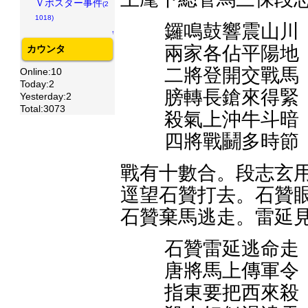
Ｖポスター事件
(2
1018)
鑼鳴鼓響震山川
↑
兩家各佔平陽地
カウンタ
二將登開交戰馬
Online:10
Today:2
膀轉長鎗來得緊
Yesterday:2
Total:3073
殺氣上沖牛斗暗
四將戰鬭多時節
戰有十數合。段志玄用
逕望石贊打去。石贊眼
石贊棄馬逃走。雷延
石贊雷延逃命走
唐將馬上傳軍令
指東要把西來殺