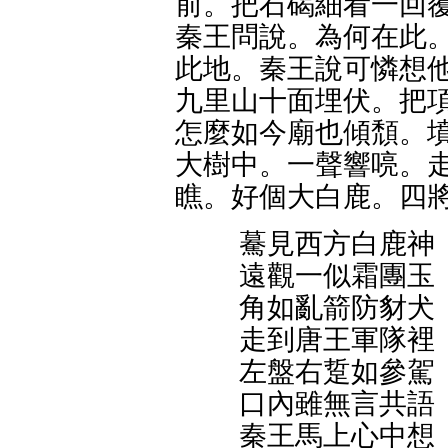
前。把石碣細看一回覆
秦王問說。為何在此。
此地。秦王說可憐想他
九里山十面埋伏。把項
怎麼如今廟也傾頹。墳
大樹中。一聲響喨。走
瞧。好個大白鹿。四將
驀見西方白鹿神
遠觀一似霜團玉
角如亂箭防豺犬
走到唐王軍隊裡
左盤右踅如參駕
口內雖無言共語
秦王馬上心中想