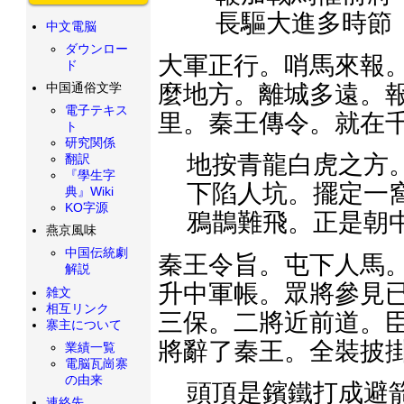
長驅大進多時節
中文電脳
ダウンロー
大軍正行。哨馬來報。
ド
麼地方。離城多遠。報
中国通俗文学
電子テキス
里。秦王傳令。就在
ト
研究関係
地按青龍白虎之方
翻訳
『學生字
下陷人坑。擺定一
典』Wiki
KO字源
鴉鵲難飛。正是朝
燕京風味
中国伝統劇
秦王令旨。屯下人馬
解説
升中軍帳。眾將參見已
雑文
相互リンク
三保。二將近前道。臣
寨主について
將辭了秦王。全裝披
業績一覧
電脳瓦崗寨
の由来
頭頂是鑌鐵打成避
連絡先