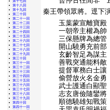
暫停古往閒非 
第十七回
第十八回
第十九回
秦王帶領眾將。逕下
第二十回
第二十一回
玉葉蒙宣離寶殿
第二十二回
第二十三回
一朝帝主權為帥
第二十四回
第二十五回
三保懸牌為總管
第二十六回
開山驍勇充前部
第二十七回
第二十八回
玄齡智足為謀主
第二十九回
第三十回
善戰突通能料敵
第三十一回
第三十二回
提督軍務白士讓
第三十三回
第三十四回
偷營放火名金勇
第三十五回
武士護通白顯聖
第三十六回
第三十七回
志玄唐儉隨鑾將
第三十八回
第三十九回
順德驍雄知戰策
第四十回
第四十一回
天罡袁氏明禍福