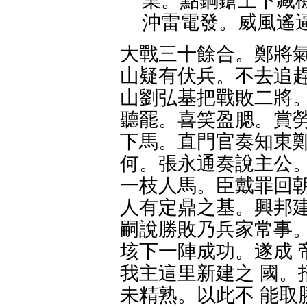
業。點鋼鎗上下藏
沖雷電發。威風遙
大戰三十餘合。鄭將氣
山疑有伏兵。不去追趕
山劉弘基把戰敗二將。
聽罷。喜笑盈腮。賞勞
下馬。直門官奏知東鄭
何。張永通奏說主公。
一枝人馬。臣戴罪回朝
人有定鼎之基。興邦建
嗣說勝敗乃兵家常事。
垓下一陣成功。遂成 
我主這里新建之 國。
未精熟。以此不 能取