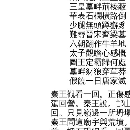
三皇墓畔荊榛蔽
華表石欄橫路倒
少腿無頭蹲獬豸
難尋晉宋齊梁墓
六朝翻作牛羊地
太子觀瞻心感概
圖王定霸歸何處
墓畔豺狼穿草莽
假饒一日唐家滅
秦王觀看一回。正傷感
駕回營。秦王說。邙山
回。只見嶺邊一所坍塌
秦王問這廟宇與荒墳。