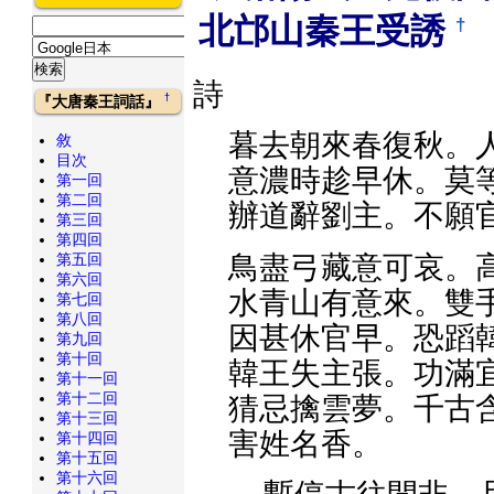
北邙山秦王受誘
†
詩
†
『大唐秦王詞話』
暮去朝來春復秋。
敘
目次
意濃時趁早休。莫
第一回
第二回
辦道辭劉主。不願
第三回
第四回
鳥盡弓藏意可哀。
第五回
第六回
水青山有意來。雙
第七回
第八回
因甚休官早。恐蹈
第九回
第十回
韓王失主張。功滿
第十一回
第十二回
猜忌擒雲夢。千古
第十三回
害姓名香。
第十四回
第十五回
第十六回