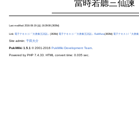
當時若聽三仙諫
Last-modified: 2016-08-19 (金) 16:39:08 (3639d)
Link:
電子テキスト/『大唐秦王詞話』
(3639d)
電子テキスト/『大唐秦王詞話』/SubMenu
(3639d)
電子テキスト/『大唐秦
Site admin:
千田大介
PukiWiki 1.5.1
© 2001-2016
PukiWiki Development Team
.
Powered by PHP 7.4.33. HTML convert time: 0.035 sec.