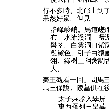
行不多時。北邙山到了
果然好景。但見
群峰崚峭。鳥道嵯
布。水流溪澗。潺
髻翠。白雲洞口紫
凝黛色。引子白猿
翎。綠樹上幽禽調
人。
秦王觀看一回。問馬三
馬三保說。陵墓俱在後
太子乘驂入翠屏
東西羅列三皇墓