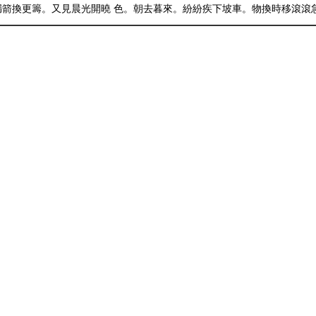
箭換更籌。又見晨光開曉 色。朝去暮來。紛紛疾下坡車。物換時移滾滾