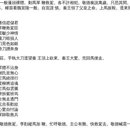
一般蓬頭裸體。剗馬單 鞭救駕。各不許相犯。敬德奏說萬歲。只恐其間
林。權當看魏宣陵一般。自宜謹 慎。秦王領了父皇之命。上馬扳鞍。逕來
雄信趕儲君
單鞭救駕臣
緊皺少神情
藏刀暗損人
刀晃色如銀
持刀踴奔身
莊。手執大刀逕望秦 王頂上砍來。秦王大驚。兜回馬便走。
罩體不沾身
蒯氏豈無心
打馬繞徑行
度柳將追魂
打馬似雲騰
擊拆紫班筠
全無走透門
元吉長歡紋
心驚自忖論
軍師取救兵
敬德救駕。李勣縱馬加 鞭。忙呼敬德。主公有難。快救駕去。敬德喊震一