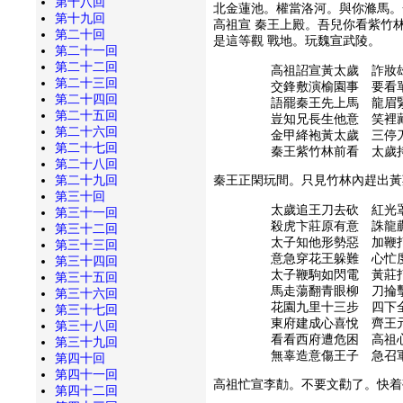
第十八回
北金蓮池。權當洛河。與你滌馬。
第十九回
高祖宣 秦王上殿。吾兒你看紫竹
第二十回
是這等觀 戰地。玩魏宣武陵。
第二十一回
第二十二回
高祖詔宣黃太歲 詐妝
第二十三回
交鋒敷演榆園事 要看
第二十四回
語罷秦王先上馬 龍眉
第二十五回
豈知兄長生他意 笑裡
第二十六回
金甲絳袍黃太歲 三停
第二十七回
秦王紫竹林前看 太歲
第二十八回
第二十九回
秦王正閑玩間。只見竹林內趕出黃
第三十回
太歲追王刀去砍 紅光
第三十一回
殺虎卞莊原有意 誅龍
第三十二回
太子知他形勢惡 加鞭
第三十三回
意急穿花王躲難 心忙
第三十四回
太子鞭駒如閃電 黃莊
第三十五回
馬走蕩翻青眼柳 刀掄
第三十六回
花園九里十三步 四下
第三十七回
東府建成心喜悅 齊王
第三十八回
看看西府遭危困 高祖
第三十九回
無辜造意傷王子 急召
第四十回
第四十一回
高祖忙宣李勣。不要文勸了。快着
第四十二回