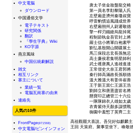
中文電脳
唐太子坐金妝盤龍交椅
ダウンロード
第一員名李勣黎陽人氏
左壁廂是濟州秦瓊叔寶
中国通俗文学
呼雷豹慣追風踐成世界
電子テキスト
右壁廂朔州人尉遲敬德
研究関係
擎一桿刃鐵鎗烏龍掉尾
翻訳
程制節執金吾官封上將
『學生字典』Wiki
羅士信小將軍白袍素甲
KO字源
劉弘基殷開山開疆展土
馬三保段志玄長孫無忌
燕京風味
高士廉侯君集明星師利
中国伝統劇解説
武士彠唐萬人進雄進達
雑文
王常偕史大奈王君郭將
相互リンク
秦行師高滿政長孫順德
寨主について
溫大雅溫大有姜侔崔善
王于新王當仁王源王浩
業績一覧
劉師立和唐憲盡皆名將
電脳瓦崗寨の由来
懸寶印正總管三十六位
連絡先
一隊隊錦衣人雄如太歲
衣青紫侍天顏多謀慣戰
人気の10件
御園中羞慙了英齊二主
高祖觀罷大喜說。吾兒好似麒麟主
FrontPage
(971568)
王回 天策府。聚事堂坐下。喚敬
中文電脳/ピンインフォン