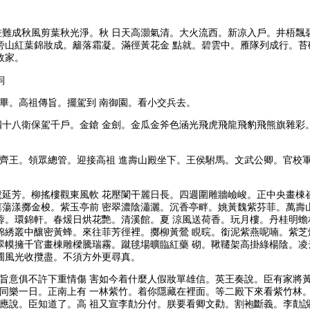
難成秋風剪葉秋光淨。秋 日天高灝氣清。大火流西。新凉入戶。井梧飄
旁山紅葉錦妝成。籬落霜凝。滿徑黃花金 點就。碧雲中。雁隊列成行。苔
故家。
詞
畢。高祖傳旨。擺駕到 南御園。看小交兵去。
十八衛保駕千戶。金鎗 金劍。金瓜金斧色涵光飛虎飛龍飛豹飛熊旗雜彩
齊王。領眾總管。迎接高祖 進壽山殿坐下。王侯駙馬。文武公卿。官校
延芳。柳搖樓觀東風軟 花壓闌干麗日長。四週圍雕牆嶮峻。正中央畫棟
蕩漾擲金梭。紫玉亭前 密翠濃陰瀟灑。沉香亭畔。姚黃魏紫芬菲。萬壽
蓉。環錦軒。春煖日烘花艷。清溪館。夏 涼風送荷香。玩月樓。丹桂明蟾
錦綉叢中釀密黃蜂。來往菲芳徑裡。擲柳黃鶯 睍晥。銜泥紫燕呢喃。紫芝
翠幙擁千官畫棟雕樑騰瑞霧。蹴毬場曠臨紅藥 砌。鞦韆架高掛綠楊陰。凌
圃風光收攬盡。不須方外更尋真。
旨意俱不許下重情傷 害如今着什麼人假妝單雄信。英王奏說。臣有家將黃
同樂一日。正南上有 一林紫竹。着你隱藏在裡面。等二殿下來看紫竹林。
應說。臣知道了。高 祖又宣李勣分付。朕要看卿文勸。割袍斷義。李勣說