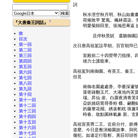
詞
秋水澄空秋月明。秋山如畫畫
荷摧敗早 驚風。楓林霜染。
†
『大唐秦王詞話』
明愛菊歸田里。張瀚思蓴返 
敘
且停秋景賦 還聽御園
目次
第一回
次日唐高祖駕設早朝。百官朝拜已
第二回
第三回
宣殿前二十四營帶刀指揮。四
第四回
雄力士護龍車。
第五回
高祖駕到南御園。有英王。秦王。
第六回
但見
第七回
第八回
南御名園處處香。亭臺深邃號
第九回
藻密疎翻玉尺。大液池內芙蕖
第十回
瑙。昇仙 崖。白露夜滴青芙
第十一回
朶妖嬈窈窕尋香粉 蝶。翩翻
第十二回
的藤簟花裀。綉衾豹枕 珠簾
第十三回
時春。妝點園林氣象 新。玄
第十四回
第十五回
高祖宣英齊二王。近前分付。朕傳
第十六回
道麼。今日是敷演榆園故事。與民
第十七回
傷犯。如違定行取斬。黃莊叩頭答