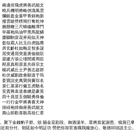
 兩邊排飛虎將善武能文
 曉兵機明將略併識風雲
 爛銀盔金葉甲青錦袍新
 撥雲鎗劈楞簡打奪乾坤
 腕懸鞭三尺蟒纔離潭門
 皁羅袍烏油甲黑馬龍鱗
 棗騮駒宣花斧宛似天神
 盔似霜人比玉白虎臨塵
 房玄齡杜如晦足智多謀
 屈突通屈突蓋唐儉能臣
 梁建方張公瑾閏甫周臣
 邴原真邴原直共薛宗文
 楊武威丘士尹善志超群
 杜伏威劉政會顯道于筠
 姜寶誼史萬寶與竇琮名
 裴仁基裴行儼五虎馳名
 安貴興袁道泰總是豪英
 四十員並五個驍勇殊倫
 一行行金甲將勇賽天神
 掛緋袍排御座善武能文
 壽山前歡喜殺高祖仁君
。聚下金錢豹子群。頒 賜金花彩段。御酒湯羊。眾將當駕謝恩。犒賞已
德近前分付。朝廷如今明証功 勞把你加官進職我纔放心。敬德叩頭說主公