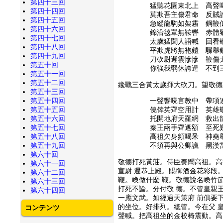
第四十三回
猛聽花園東北上 高聲
第四十四回
莫欺吾主傷君命 反賊
第四十五回
急縱龍駒如架霧 鋼鞭
第四十六回
錦沿毯罩無鞍轡 赤體
第四十七回
太歲猛聞人語喊 回看
第四十八回
平欺虎將無袍鎧 驟舉
第四十九回
刀砍尉遲雲慘慘 鞭傷
第五十回
你強我弱休誇逞 不到
第五十一回
第五十二回
纔戰三合黃太歲揮大砍刀。望敬德
第五十三回
第五十四回
一聲響喨言教中 帶項
第五十五回
僥倖英齊空用計 英雄
第五十六回
托開地府天羅網 救出
第五十七回
秦王兩手齊遮額 至死
第五十八回
高祖欠身頻喝釆 神堯
第五十九回
不須再與公卿議 黑漢
第六十回
敬德打死黃莊。侍臣奏聞高祖。高
第六十一回
宣尉 遲恭上殿。賜御酒金花彩段
第六十二回
鞭。喚做什麼 鞭。敬德說名喚竹
第六十三回
打死不論。分付敬 德。不管皇親
第六十四回
一應文武。如經過天策府 前俱要
的坐位。好排列。總管。今在父 
コンテンツ
聲喊。把高祖坐的金校椅震動。高