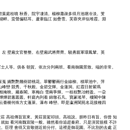
碧葉庭桂噴 秋香。院宇凄清。楊柳蕭疎多得月池塘冷淡。芰
砌畔。蛩聲偏聒耳。蘆葦臨江 如疊雪。芙蓉夾岸似堆霞。淵
。左 壁廂文官整整。右壁廂武將齊齊。驍勇親軍環鳳輦。英
軍士人等。俱各 朝賀。依次分列兩班。看南御園景致。端的非常。
崔嵬 嬌艷艷幾樹碧桃花。翠鬱鬱兩行金線柳。積翠池中。萍
山峰巒 競秀。千秋殿。金碧交輝。金蓮洞。紅霞日射紫瑪
相掩映。藏春閣。寒梅白 雪兩爭輝。一枝枝艷冶輕盈。一朶
燁燁碧蕙叢叢。軒庭內列着 錦墩石凡。寶篆瑤琴。樓閣中陳
云臺榭何殊方丈蓬萊。瀑布 峰巒。即是瀛洲閬苑名花接種四
莊 高祖傳旨宣來。黃莊當駕叩頭。高祖說。朕昨日有旨。你曾 知
就如 看河南魏宣陵一般。雖然着你追趕秦府。只是演習規模 不許
。臣理 會得又宣敬德近前分付。這裡是御花園。不比別的去處 正