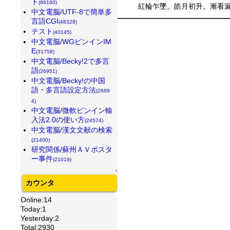
ト
(66160)
紅輪乍墜。皓月初升。漸看漏
中文電脳/UTF-8で簡単多
言語CGI
(48328)
テスト
(40145)
中文電脳/WGピンインIM
E
(31758)
中文電脳/Becky!2で多言
語
(26951)
中文電脳/Becky!の中国
語・多言語設定方法
(2689
4)
中文電脳/微軟ピンイン輸
入法2.0の使い方
(24574)
中文電脳/漢文文献の検索
(21400)
研究関係/蘇州ＡＶポスタ
ー事件
(21019)
↑
カウンタ
Online:14
Today:1
Yesterday:2
Total:2930