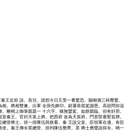
宣秦王近前 說。吾兒。誰想今日又受一番驚恐。賜御酒三杯壓驚。
為相。將相雙兼。出軍 全掛先鋒印。尉遲恭當駕謝恩。高祖問你這
鞭。鞭稍上御筆親題一 十六字。雖無鑾駕。如朕親臨。但有奸邪。
祖宣秦王。官封天策上將。把西府 改為天策府。門首竪着聖旨牌。
征總管將士。排一排隊伍與朕看。秦 王說父皇。臣領軍在邊。有臣
椅坐。秦王傳令眾總管。排列隊伍整齊。眾 將士應聲說得令。吶一