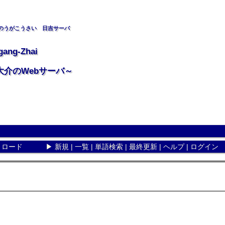
のうがこうさい 日吉サーバ
gang-Zhai
大介のWebサーバ～
リロード
▶
新規
|
一覧
|
単語検索
|
最終更新
|
ヘルプ
|
ログイン