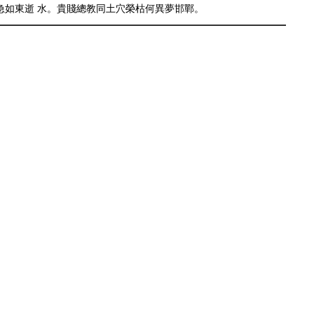
急如東逝 水。貴賤總教同土穴榮枯何異夢邯鄲。