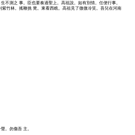
。生不測之 事。臣也要奏過聖上。高祖說。如有別情。任便行事。
到紫竹林。搖鞭挑 凳。東看西瞧。高祖見了微微冷笑。吾兒在河南
聲。勿傷吾 主。