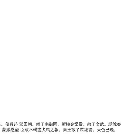
畢。傳旨起 駕回朝。離了南御園。駕轉金鑾殿。散了文武。話說秦
。蒙賜恩寵 臣敢不竭盡犬馬之報。秦王散了眾總管。天色已晚。