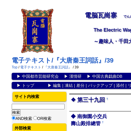
電脳瓦崗寨
でん
The Electric Wa
～趣味人・千田
電子テキスト/『大唐秦王詞話』/39
Top
/
電子テキスト
/
『大唐秦王詞話』
/ 39
▶
中国都市芸能研究会
▶
漢情研
▶
中国古典戯曲DB
▶
トップ
▶
編集
|
凍結
|
差分
|
バックアップ
|
添付
|
サイト内検索
第三十九回
†
南御園小交兵
AND検索
OR検索
壽山殿排總管
†
外部検索