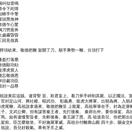
喝叫似雷鳴
誰令下此情
似蟒手中擎
髼頭黑煞神
敬德乍心驚
鋼刀劈面奔
太歲霧昏昏
三回見假真
脖項砍來。敬德把鞭 架開了刀。順手乘勢一鞭。分頂打下
連盔打落塵
敬德顯功勛
龍潭虎窟人
難忘敬德恩
舉目覷功臣
當封一品尊
祖說黃莊這賊。違背聖 旨。欺君妄上。着刀斧手碎削其屍。以正國法。
。官封定山河。興社稷。昭武功。 彰義勇。龍虎大將軍。出朝為將。入朝
節虎尾鞭。高祖說拿過來。敬德把鞭呈 上龍案。高祖舉筆在手。封為定唐
王子。文武公卿。但有謀害秦王者。先打後奏。 秦府出外。要你保駕。高
下馬。如有違慢聖旨者。先斬後奏。秦王謝了恩。高 祖道吾兒。你把那出
皇駕前。臣怎麼敢坐。不好施展軍威。高祖分付離壽山殿 四十步。賜金交
 祖說。吾兒好殺氣。果有牙爪之威。