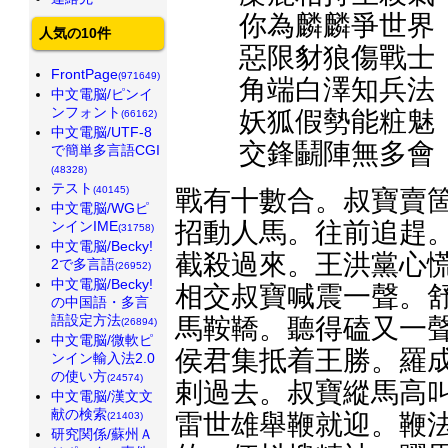
你為麟麟爭世界
人気の10件
惡限豺狼傷戰士
FrontPage
(971649)
角端白澤知兵法
中文電脳/ピンイ
ンフォント
妖狐假勢能粧魅
(66162)
中文電脳/UTF-8
交鋒鬭陣無多會
で簡単多言語CGI
(48328)
テスト
(40145)
戰有十數合。叔寶賣箇
中文電脳/WGピ
招動人馬。往前追趕。
ンインIME
(31758)
中文電脳/Becky!
截殺過來。王洪黨心慌
2で多言語
(26952)
中文電脳/Becky!
相交叔寶喊震一聲。舒
の中国語・多言
語設定方法
馬鞍鞽。聽得磕又一聲
(26894)
中文電脳/微軟ピ
侯君集抵着王勝。羅成
ンイン輸入法2.0
の使い方
(24574)
剌過去。叔寶縱馬高叫
中文電脳/漢文文
献の検索
雷世雄舉鞭就迎。鞭法
(21403)
研究関係/蘇州Ａ