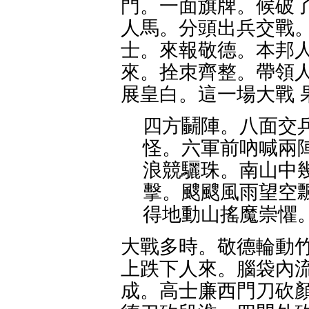
門。一面旗牌。候破了
人馬。分頭出兵交戰。
士。來報敬德。本邦人
來。拴朿齊整。帶領人
展皇白。這一場大戰 
四方鬭陣。八面交
怪。六軍前吶喊兩
浪競驪珠。南山中
擊。颼颼風雨望空
得地動山搖魔崇懼
大戰多時。敬德輪動竹
上跌下人來。腦袋內流
成。高士廉西門刀砍顏