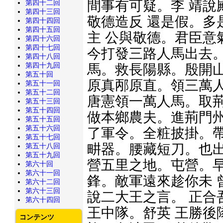
間事有可疑。李 靖說
第四十二回
第四十三回
敬德造反 還是假。多
第四十四回
第四十五回
主 公與敬德。君臣意
第四十六回
第四十七回
今打發三路人馬出去。
第四十八回
第四十九回
馬。救長陽縣。殷開山
第五十回
原真邴原直。領三萬人
第五十一回
第五十二回
唐憲領一萬人馬。取荊
第五十三回
第五十四回
做本鄉農夫。進荊門州
第五十五回
第五十六回
了軍令。全粧披掛。帶
第五十七回
畊器。腰藏短刀。也出
第五十八回
第五十九回
營五里之地。屯營。早
第六十回
第六十一回
鋒。敵軍遠來趁你未 
第六十二回
第六十三回
說二大王之言。 正合
第六十四回
王中隊。舒英 王勝後
コンテンツ