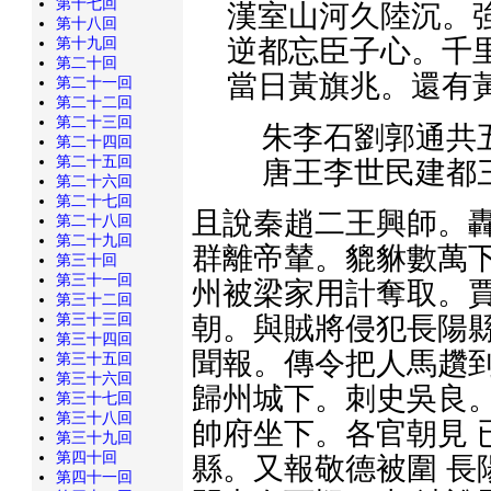
第十七回
漢室山河久陸沉。
第十八回
第十九回
逆都忘臣子心。千
第二十回
當日黃旗兆。還有
第二十一回
第二十二回
第二十三回
朱李石劉郭通共
第二十四回
第二十五回
唐王李世民建都
第二十六回
第二十七回
且說秦趙二王興師。轟
第二十八回
第二十九回
群離帝輦。貔貅數萬下
第三十回
第三十一回
州被梁家用計奪取。賈
第三十二回
第三十三回
朝。與賊將侵犯長陽縣
第三十四回
聞報。傳令把人馬趲到
第三十五回
第三十六回
歸州城下。刺史吳良。
第三十七回
第三十八回
帥府坐下。各官朝見 
第三十九回
第四十回
縣。又報敬德被圍 長
第四十一回