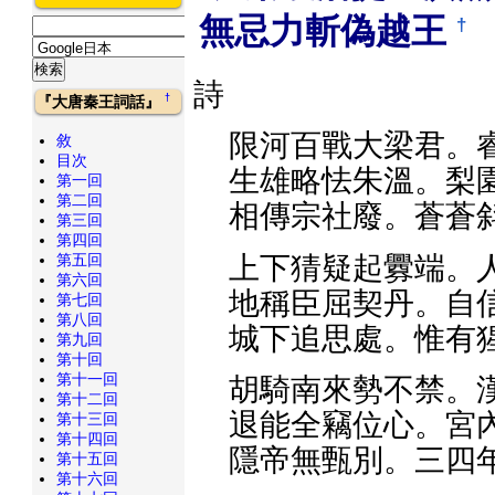
無忌力斬偽越王
†
詩
†
『大唐秦王詞話』
限河百戰大梁君。
敘
目次
生雄略怯朱溫。梨
第一回
第二回
相傳宗社廢。蒼蒼
第三回
第四回
上下猜疑起釁端。
第五回
第六回
地稱臣屈契丹。自
第七回
第八回
城下追思處。惟有
第九回
第十回
第十一回
胡騎南來勢不禁。
第十二回
退能全竊位心。宮
第十三回
第十四回
隱帝無甄別。三四
第十五回
第十六回