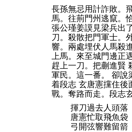
長孫無忌用計詐敗。飛
馬。往荊門州逃竄。恰
張公瑾姜謨見梁兵出了
刀。殺散把門軍士。外
響。兩處埋伏人馬殺進
上馬。來至城門邊正遇
趕上一刀。把蒯進賢 
軍民。這一番。 卻說
着段志 玄唐憲攩住後
戰。奪路而走。段志
揮刀過去人頭落
唐憲忙取飛魚袋
弓開弦響難留箭