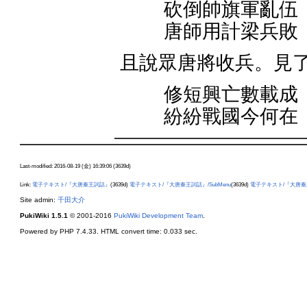
砍倒帥旗軍亂伍
唐師用計梁兵敗
且說眾唐將收兵。見
修短興亡數載成
紛紛戰國今何在
Last-modified: 2016-08-19 (金) 16:39:06 (3639d)
Link:
電子テキスト/『大唐秦王詞話』
(3639d)
電子テキスト/『大唐秦王詞話』/SubMenu
(3639d)
電子テキスト/『大唐秦
Site admin:
千田大介
PukiWiki 1.5.1
© 2001-2016
PukiWiki Development Team
.
Powered by PHP 7.4.33. HTML convert time: 0.033 sec.