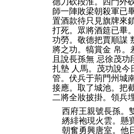
德刀砍段淮。四門外砍
師一陣敗梁朝殺軍已畢
置酒款待只見旗牌來鎖
打死。眾將酒筵已畢。
功勞。敬德把賈順謀 
將之功。犒賞金 帛。
且說長孫無 忌徐茂功
扎墊 人馬。茂功說今
管。伏兵于荊門州城南
接應。取了城池。把截
二將全妝披掛。領兵
西府王親號長孫。
綉緋袍現火雲。懸
朝奮勇興唐室。他