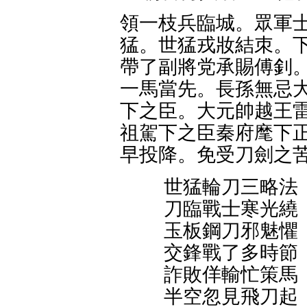
領一枝兵臨城。眾軍士
猛。世猛戎妝結朿。下
帶了副將党承賜傅釗。
一馬當先。長孫無忌大
下之臣。大元帥越王雷
祖駕下之臣秦府麾下正
早投降。免受刀劍之苦
世猛輪刀三略法
刀臨戰士寒光繞
玉板鋼刀邪魅懼
交鋒戰了多時節
詐敗佯輸忙策馬
半空忽見飛刀起