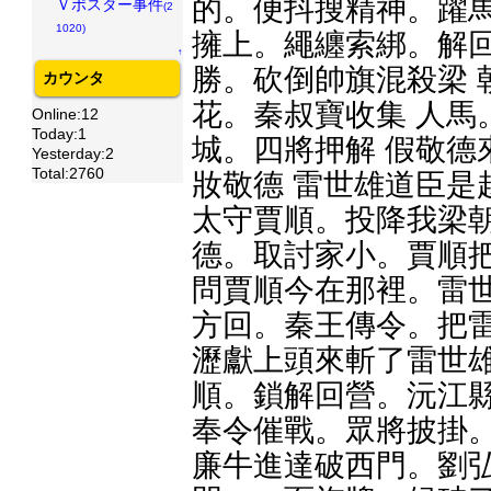
的。便抖搜精神。躍馬
Ｖポスター事件
(2
1020)
擁上。繩纏索綁。解回
↑
勝。砍倒帥旗混殺梁 
カウンタ
花。秦叔寶收集 人馬
Online:12
Today:1
城。四將押解 假敬德
Yesterday:2
Total:2760
妝敬德 雷世雄道臣是
太守賈順。投降我梁朝
德。取討家小。賈順把
問賈順今在那裡。雷世
方回。秦王傳令。把雷
瀝獻上頭來斬了雷世雄
順。鎖解回營。沅江縣
奉令催戰。眾將披掛。
廉牛進達破西門。劉弘