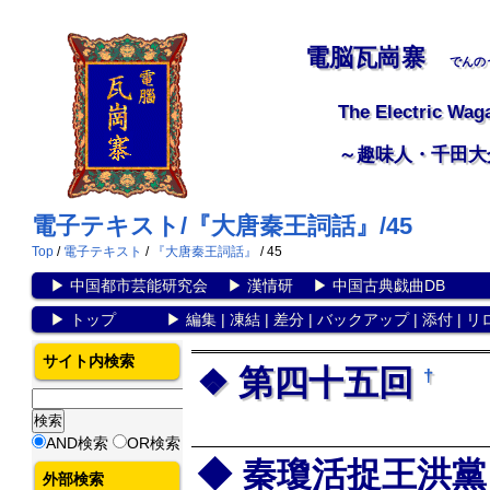
電脳瓦崗寨
でんの
The Electric Wag
～趣味人・千田大
電子テキスト/『大唐秦王詞話』/45
Top
/
電子テキスト
/
『大唐秦王詞話』
/ 45
▶
中国都市芸能研究会
▶
漢情研
▶
中国古典戯曲DB
▶
トップ
▶
編集
|
凍結
|
差分
|
バックアップ
|
添付
|
リ
サイト内検索
第四十五回
†
AND検索
OR検索
秦瓊活捉王洪黨
外部検索