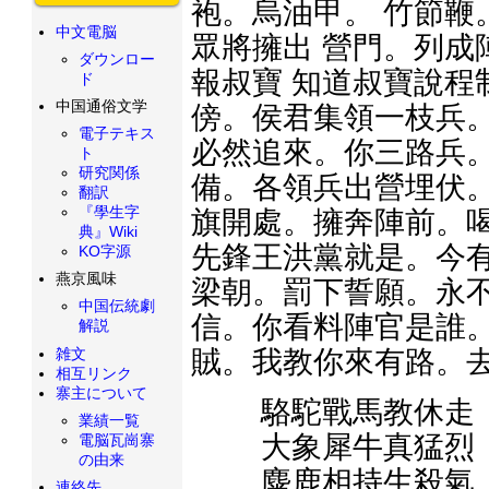
袍。烏油甲。 竹節鞭
中文電脳
眾將擁出 營門。列成
ダウンロー
報叔寶 知道叔寶說程
ド
中国通俗文学
傍。侯君集領一枝兵。
電子テキス
必然追來。你三路兵。
ト
研究関係
備。各領兵出營埋伏。
翻訳
『學生字
旗開處。擁奔陣前。喝
典』Wiki
先鋒王洪黨就是。今有
KO字源
燕京風味
梁朝。罰下誓願。永不
中国伝統劇
信。你看料陣官是誰。
解説
雑文
賊。我教你來有路。去
相互リンク
寨主について
駱駝戰馬教休走
業績一覧
大象犀牛真猛烈
電脳瓦崗寨
の由来
麋鹿相持生殺氣
連絡先