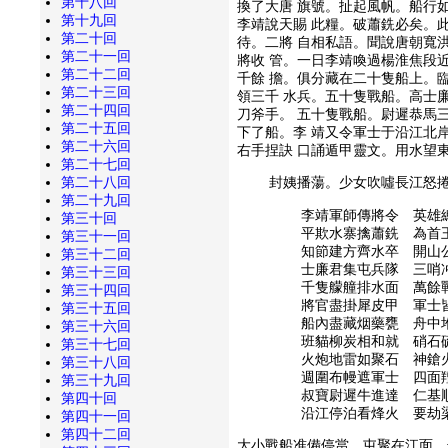
第十八回
換了大唐 旗號。扯起風帆。船行
第十九回
李靖說天賜 此糧。破蕭銑必矣。
第二十回
待。二將 自相私語。聞說唐朝寬
第二十一回
將收 管。一日李靖喚過楊淮焦段
第二十二回
千餘 擔。俱分藏在二十隻船上。
第二十三回
領三千 水兵。五十隻戰船。高士
第二十四回
刀斧手。 五十隻戰船。尉遲恭馬
第二十五回
下了船。李 靖又令軍士于沿江北
第二十六回
右手捏訣 口誦遁甲靈文。用水望
第二十七回
第二十八回
封姨播蕩。少女吹噓長江怒捲
第二十九回
李靖軍師傳將令 英雄
第三十回
平欺水寨擒蕭銑 為首
第三十一回
知節建方齊水卒 開山
第三十二回
士廉君集屯兵隊 三哨
第三十三回
千隻艨艟排水面 萬餘
第三十四回
將官盡掛犀皮甲 軍士
第三十五回
船內盡藏烟藥甕 舟中
第三十六回
班貓柳炭相和就 硝石
第三十七回
火炮地雷如聚石 神鎗
第三十八回
週圍布幔遮軍士 四面
第三十九回
叔寶尉遲牛進達 仁基
第四十回
沿江停泊看烽火 要劫
第四十一回
第四十二回
大小戰船准備停當。屯聚在江面。