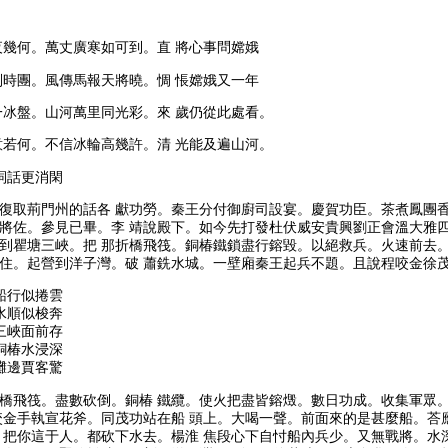
幾何。萬丈廣寒如可到。直 將心事問嫦娥
時團。風傳馬報天將曉。惆 悵嫦娥又一年
冰盤。山河萬里同光彩。來 歲仍從此處看。
若何。不信冰輪高幾許。清 光能及遍山河。
詞話更消閑
復取荊門州的話各 獻功勞。秦王分付御廚司設宴。慶賀功臣。茶煮鳳團香
將佐。參見已畢。李 靖說殿下。如今先打發杜伏威安貴興劉正會溫大雅四
到瞿塘三峽。把 那折橋飛筏。銅椿鐵鎖盡行鎔毀。以絕救兵。火速前去。
住。起營到洋子灣。破 蕭銑水城。一壁廂秦王起兵不題。且說程咬金徐茂
船行似捲雲
水順似梭奔
三峽面前存
銅椿水浸深
灘邊賈客驚
橋飛筏。盡數砍倒。銅椿 鐵纜。使火把盡皆鎔燬。數日功成。收集軍眾
咬金手執宣花斧。同茂功站在船 頭上。大喝一聲。前面來的是甚麼船。荅
。把你這于人。都砍下水去。楊淮 焦段心下自忖船內兵少。又無戰將。水