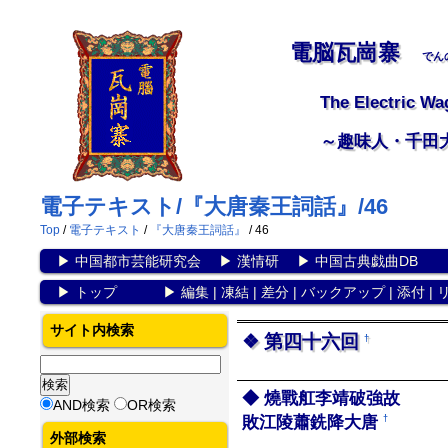
電脳瓦崗寨
でん
The Electric Wa
～趣味人・千田
電子テキスト/『大唐秦王詞話』/46
Top
/
電子テキスト
/
『大唐秦王詞話』
/ 46
▶
中国都市芸能研究会
▶
漢情研
▶
中国古典戯曲DB
▶
トップ
▶
編集
|
凍結
|
差分
|
バックアップ
|
添付
|
サイト内検索
第四十六回
†
燒戰舡李靖破強故
AND検索
OR検索
敗江陵蕭銑降大唐
†
外部検索