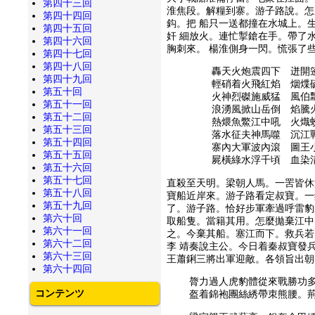
第四十三回
淮焦段。解糧到寨。游子路說。怎
第四十四回
鈎。把 船只一送都撞在水城上。
第四十五回
奸 細放火。連忙掣鎗在手。帶了
第四十六回
胸刺來。 楊淮側身一閃。慌張了
第四十七回
第四十八回
轟天火炮震四下 迸開
第四十九回
輕硝着火飛紅焰 烟煠
第五十回
火神烈磔施威猛 風伯
第五十一回
浪湧風掀山岳倒 焰騰
第五十二回
熱煨魚鱉江中吼 火熾
第五十三回
落水征夫神馬噬 沉江
第五十四回
寨內大軍波內滾 圖王
第五十五回
屍橫綠水浮千頃 血染
第五十六回
第五十七回
直殺至天明。梁朝人馬。一罟皆休
第五十八回
寶船近岸來。游子路看定叔寶。一
第五十九回
了。游子路。恰好步軍牽過呼雷豹
第六十回
取船隻。當籍其用。怎麼拋棄江中
第六十一回
之。今棄其船。塞江而下。救兵若
第六十二回
李 靖奏說主公。今日着秦叔寶發
第六十三回
王蕭鋓三將出軍迎敵。各領旨出朝
第六十四回
膂力過人虎豹體從來戰勝功多
コンテンツ
盔着錦袍團絲綉帶朿熊腰。荊