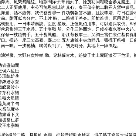
如奔馬。風緊箭離絃。頃刻間洋子灣 頭到了。徐茂功同程咬金參見秦王。
此二人正要他用。主公可施恩惠以結 其心。秦王傳令把二將召入營中參見
洪海量。話不虛傳。我們務要尋一 件功勞報答不題。且說李靖。每日在營
近前。附耳低言分付。不上片 時。二將領了將令。即忙准備。原用梁朝二
臨朝聽用。一日李靖奏說。臣度 星辰。正值風伯用事。可以進兵攻伐。即
廉侯君集領三千水兵。五十隻戰 船。分作三路而進。只候今夜水寨中火起
三保領一枝鎗箭手。五十隻戰船。 沿江截殺軍士。又調王當仁裴仁基長孫
岸口。搭起一座三丈高臺。臺上扯 五方旗號中央放靜凡一張擺下祭禮一口
東南一噴。一拂袍袖。喝聲疾到了。 初更時分。其地上一陣風起。
浪潮騰。大野狂次坤軸 動。穿林催古木。紛披千丈土囊開激石下危灘。
總管盡知聞
王侯六位臣
公瑾統雄兵
冲鋒逼水營
戰艦聚波心
皆穿利水裙
堆積火星瓶
硫黃總半勻
火箭似麻林
羶簾避下兵
順德當仁群
梁王水寨城
却說楊段二將。見風帆 水順。把船竟撐到水城來。游子路正巡視水城望