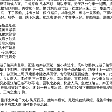
麼這時候方來。二將應道 風水不順。所以來遲。游子路分付軍士開關。
生根相似鈎住。再撐駕不動。楊 淮焦段連忙四下裡放起火來。二十隻船內
水兵。下了戰船。撐出水城。截 住路口。楊淮焦段。奪得一隻戰船。正撐
些兒。船勢一側。跌下水去。那眾唐 將見了水寨中火起。撐動戰船。順風
篷板黑烟生
硫黃冒紫雲
飄揚愈顯靈
火逼水波溫
蛟龍水底吟
戰士巨鰲吞
小卒浪中沉
清江泛幾分
游子路棄舟登岸。正遇 着秦叔寶駕一葉小舟追來。高叫敗將休走游子路擎
鎗往下刺去。叔寶把 身一閃。乘勢就攥住游子路的鎗桿。踴身往上一縱跳
來。叔寶跨上馬 眾唐將水陸收兵回營。奪取戰船五百餘隻。李靖傳令。把
。反助敵人。李靖說 主公蕭銑之地。南出嶺表。東接洞庭。吾今重兵深
見必謂江陵已破不敢再 進。吾取之必矣。快趲人馬。急攻江陵去。秦王
兵搦戰叔寶領了軍令。遂 領一枝人馬出營。直抵江陵城下排開陣勢搦戰梁
。三將怎生打 扮。
指揮士卒定干戈心 胸原磊落。膽氣本巍峩。鳳翅銀盔鑌鐵鎧。花袍帶朿紅
王素有萬人敵 慣使銅撾賽馬超。