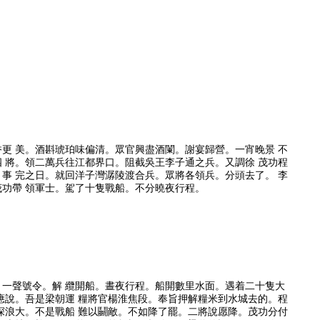
更 美。酒斟琥珀味偏清。眾官興盡酒闌。謝宴歸營。一宵晚景 不
 將。領二萬兵往江都界口。阻截吳王李子通之兵。又調徐 茂功程
事 完之日。就回洋子灣潺陵渡合兵。眾將各領兵。分頭去了。 李
功帶 領軍士。駕了十隻戰船。不分曉夜行程。
。一聲號令。解 纜開船。晝夜行程。船開數里水面。遇着二十隻大
應說。吾是梁朝運 糧將官楊淮焦段。奉旨押解糧米到水城去的。程
深浪大。不是戰船 難以鬭敵。不如降了罷。二將說愿降。茂功分付