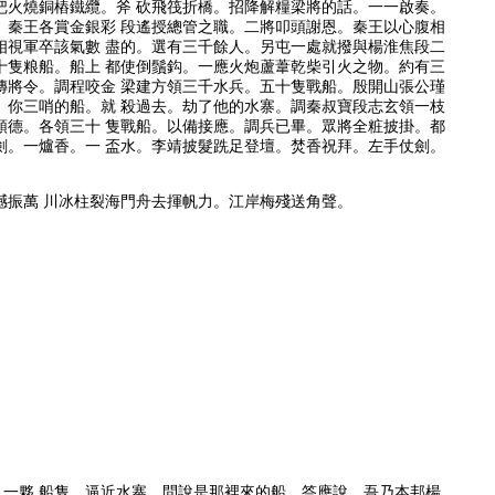
把火燒銅樁鐵纜。斧 砍飛筏折橋。招降解糧梁將的話。一一啟奏。
。秦王各賞金銀彩 段遙授總管之職。二將叩頭謝恩。秦王以心腹相
相視軍卒該氣數 盡的。選有三千餘人。另屯一處就撥與楊淮焦段二
十隻粮船。船上 都使倒鬚鈎。一應火炮蘆葦乾柴引火之物。約有三
傳將令。調程咬金 梁建方領三千水兵。五十隻戰船。殷開山張公瑾
。你三哨的船。就 殺過去。劫了他的水寨。調秦叔寶段志玄領一枝
順德。各領三十 隻戰船。以備接應。調兵已畢。眾將全粧披掛。都
劍。一爐香。一 盃水。李靖披髮跣足登壇。焚香祝拜。左手仗劍。
撼振萬 川冰柱裂海門舟去揮帆力。江岸梅殘送角聲。
見一夥 船隻。逼近水寨。問說是那裡來的船。答應說。吾乃本邦楊