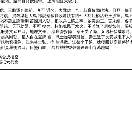
龍袍。腰間百寶攢鑲帶。 上陣能提大砍刀。
處。三將逕奔陣前。各不 通名。大戰數十合。叔寶輪動鎗法。只見一條玉
將旗。混殺梁朝人馬 卻說秦叔寶收蕭銑有四件大功鉅橋活截王洪黨。馬上
賜不題且說蕭鋓 苖國用入朝。把敗兵亡將之事。啟奏梁王。言未絕。各哨
阻絕。天不助梁。不可 復矣。枉陷萬民于水火。不若降了唐朝如何。張
素服并文武戶口。地理文冊。 詣唐營投降。秦王受了降。又遇杜伏威眾將
令起兵回朝。征人自在還鄉 國。戰士從容奏凱聲。秦王進了長安城屯下人
蕭銑勢窮投降。江南林士弘。病 故兵散。江都李子通。擒獲回朝高祖傳旨
晚但見星明渡口。日墜山腰。 坎坎樵樓昏鼓響鏗鏗山寺暮鐘鳴
兵合戍樓空
高袛六代宮