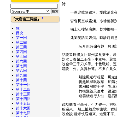
詩
一團冰鏡隔銀河。愛此清光夜
†
『大唐秦王詞話』
杳杳長空歛霧烟。冰輪都勝別
敘
獨上江樓望廣寒。乾坤推轉一
目次
第一回
凭闌笑語問嫦娥。時缺時圓意
第二回
玩月新詩偏有趣 興唐
第三回
第四回
話說眾唐將兵回歸州參見秦王。啟
第五回
題次日秦趙二王坐下中軍帳。聚集
第六回
咬金帶三千刀斧手。十隻戰船。逕
第七回
靖說主公。兵貴神速。不要在此久
第八回
第九回
船隨風送行程緊 風送
第十回
帆趁風威飄敗葉 船隨
第十一回
乘潮破浪時千里 瞿塘
第十二回
竹橋飛筏天連水 鐵鎖
第十三回
連雲棧道行人怕 亂石
第十四回
第十五回
茂功觀看已畢分。付刀斧手。把拆
第十六回
船過來。 船上扯着梁朝旗號。程
第十七回
咬金說 糧米快送過來。道聲不字