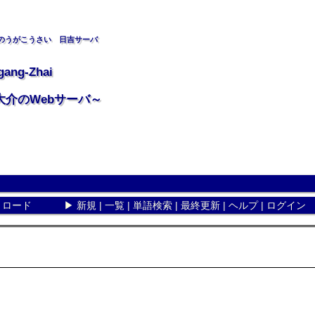
のうがこうさい 日吉サーバ
gang-Zhai
大介のWebサーバ～
リロード
▶
新規
|
一覧
|
単語検索
|
最終更新
|
ヘルプ
|
ログイン