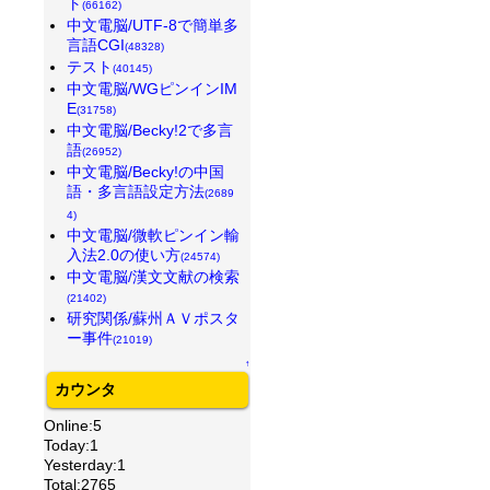
ト
(66162)
中文電脳/UTF-8で簡単多
言語CGI
(48328)
テスト
(40145)
中文電脳/WGピンインIM
E
(31758)
中文電脳/Becky!2で多言
語
(26952)
中文電脳/Becky!の中国
語・多言語設定方法
(2689
4)
中文電脳/微軟ピンイン輸
入法2.0の使い方
(24574)
中文電脳/漢文文献の検索
(21402)
研究関係/蘇州ＡＶポスタ
ー事件
(21019)
↑
カウンタ
Online:5
Today:1
Yesterday:1
Total:2765