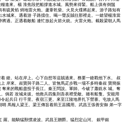
放糧進來。楊 淮焦段把船撐進水城。風勢來得緊。船上俱有倒鬚
俱有硫黃焰 焇地雷火炮。蘆葦乾柴。火見火煠將起來。游子路知有
出水城來。遇着游 子路擋住。喝一聲反賊往那裡走。一鎗望楊淮當
冲將過。正遇着敵船 連忙放起火箭火銃。火雷火炮。截殺梁朝人馬
着 鎗。站在岸上。心下自想等這賊過來。務要一鎗戳他下水。 叔
上 岸來。叔寶與子路二人。皆無馬疋步戰一場不多時秦叔 寶簡振
 奪來的戰船盡投于長江。秦王問說。軍師。今破了蕭銑水 城。奪
入。倘若 攻城未拔。他救兵四集則吾表裡受敵。雖有船隻。安能用
傳令起兵日 行千里。夜宿三更。來至江陵地界扎下營寨。屯放人馬
朝哨 馬報人梁王。梁王傳旨着荊王苖國用。武昌王張善安御 弟一字
 羅。能騎猛獸慣凌波。武昌王贈爵。猛烈定山河。 銀甲銀