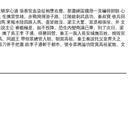
蟒穿心過 張善安血染征袍墜在塵。那蕭鋓苖國用一見嚇得胆顫 心
 生擒雷世雄。步戰簡揮游子路。江陵鎗刺武昌功。秦叔寶 收兵回
馬 來報水陸四路人馬。盡皆敗沒。梁王大驚。宣丞相張珍。并 文
珍說主公 睿鑑極是。如不投降。恐生內變商議已畢。到了次日。梁
。擒了吳王李 子通。得勝回營。秦王一面入長安城撫百姓。燒毀宮
馬。同趙王 帶領眾總管入朝。朝賀高祖。秦王奏說托父皇齊天之
着刀斧手把蕭 銑李子通斬于都巿。號令眾將論功陞賞高祖駕散。文