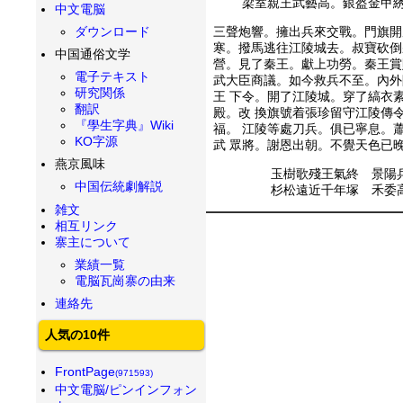
梁室親王武藝高。銀盔金甲綉
中文電脳
ダウンロード
三聲炮響。擁出兵來交戰。門旗開
寒。撥馬逃往江陵城去。叔寶砍倒
中国通俗文学
營。見了秦王。獻上功勞。秦王賞
電子テキスト
武大臣商議。如今救兵不至。內外
研究関係
王 下令。開了江陵城。穿了縞衣
翻訳
殿。改 換旗號着張珍留守江陵傳
『學生字典』Wiki
福。 江陵等處刀兵。俱已寧息。
KO字源
武 眾將。謝恩出朝。不覺天色已
燕京風味
玉樹歌殘王氣終 景陽
中国伝統劇解説
杉松遠近千年塚 禾委
雑文
相互リンク
寨主について
業績一覧
電脳瓦崗寨の由来
連絡先
人気の10件
FrontPage
(971593)
中文電脳/ピンインフォン