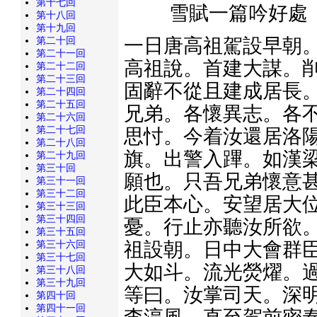
第十七回
雪賦一篇吟好處
第十八回
第十九回
第二十回
一日唐高祖駕設早朝。
第二十一回
高祖說。首建大謀。削
第二十二回
第二十三回
固辭不從且建成居長。
第二十四回
第二十五回
兄弟。各懷異志。各不
第二十六回
第二十七回
思忖。今着汝還居洛陽
第二十八回
旗。出警入蹕。如漢梁
第二十九回
第三十回
願也。只吾兄弟懷意甚
第三十一回
第三十二回
此臣本心。安望居大位
第三十三回
第三十四回
憂。行止亦聽汝所欲。
第三十五回
第三十六回
祖設朝。日中大會群臣
第三十七回
大如斗。流光熒燿。過
第三十八回
第三十九回
等曰。汝掌司天。深明
第四十回
第四十一回