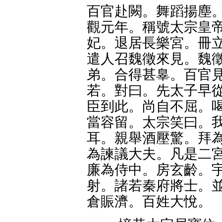
百官赴闕。舞蹈揚塵。
觀元年。稱號太宗皇帝
妃。退居長樂宮。冊立
遣人召魏徵來見。魏徵
弟。合得甚辠。百官見
若。對曰。先太子早從
臣到此。尚自不屈。喝
當容留。太宗笑曰。我
耳。親舉酒壓驚。拜為
為諫議大夫。凡是二宮
廉為侍中。房玄齡。宇
射。諸若秦府將士。並
倉賑濟。百姓大悅。