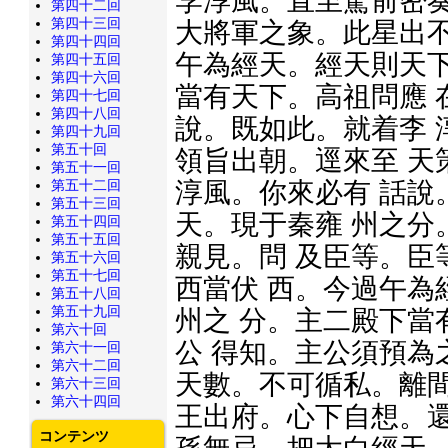
李淳風。直至駕前密奏
第四十二回
第四十三回
大將軍之象。此星出不
第四十四回
午為經天。經天則天下
第四十五回
第四十六回
當有天下。高祖問應 
第四十七回
第四十八回
說。既如此。就着李 
第四十九回
第五十回
領旨出朝。逕來至 天
第五十一回
第五十二回
淳風。你來必有 話說
第五十三回
天。現于秦雍 州之分
第五十四回
第五十五回
親見。問 及臣等。臣
第五十六回
第五十七回
西當伏 西。今過午為
第五十八回
第五十九回
州之 分。主二殿下當
第六十回
公 得知。主公須預為
第六十一回
第六十二回
天數。不可循私。離間
第六十三回
第六十四回
王出府。心下自想。還
コンテンツ