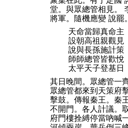
聚集在此。有了定國 
堂。與眾總管相見。 
將軍。隨機應變 說罷
天命當歸真命主
設朝高祖親觀見
說與長孫施計策
師師總管皆歡悅
太平天子登基日
其日晚間。眾總管一齊
眾總管都來到天策府擊
擊鼓。傳報秦王。秦王
不開門。各人計議。取
府門樓拴縛停當吶喊一
河傾兩岸。華岳倒三峰