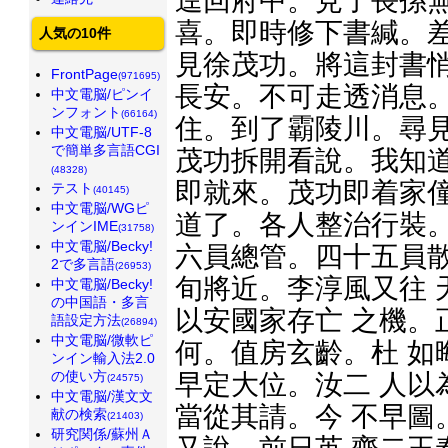
逕回府中。見了長孫無
喜。即時修下書緘。差
人気の10件
見徐茂功。將這封書悄
FrontPage
(971695)
長安。不可走透消息。
中文電脳/ピンイ
ンフォント
(66164)
住。到了霸陵川。尋見
中文電脳/UTF-8
で簡単多言語CGI
茂功拆開看說。我知道
(48328)
即就來。茂功即着家僮
テスト
(40145)
中文電脳/WGピ
道了。各人整治行裝。
ンインIME
(31758)
中文電脳/Becky!
六員總管。四十五員散
2で多言語
(26953)
旬將近。李淳風又往 
中文電脳/Becky!
の中国語・多言
以安國家存亡 之機。
語設定方法
(26894)
中文電脳/微軟ピ
何。值房玄齡。杜 如
ンイン輸入法2.0
の使い方
早定大位。汝二 人以
(24575)
中文電脳/漢文文
當從其請。今 不早圖
献の検索
(21403)
研究関係/蘇州Ａ