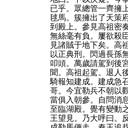
已乎。眾總管一齊擁上
毬馬。簇擁出了天策府
到殿上。參見高祖密奏
無絲毫有負。屢欲殺臣
見諸賊于地下矣。高祖
以正典刑。閃過長孫無
叩頭。萬歲請駕到後宮
聞。高祖起駕。退人後
騎報知建成。建成急召
哥。今宜勒兵不朝以觀
當俱入朝參。自問消息
至臨湖殿。覺有變動之
王望見。乃大呼曰。反
成勒馬便走。秦王追趕