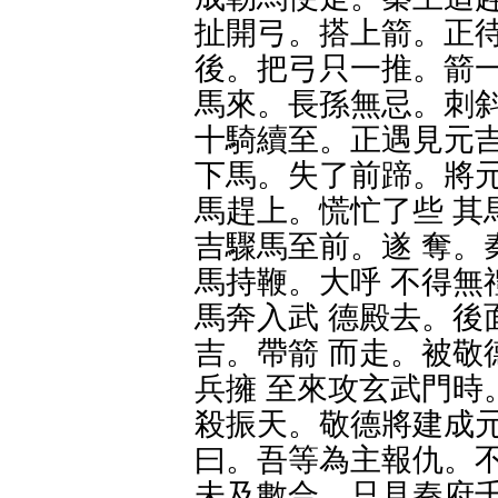
扯開弓。搭上箭。正待
後。把弓只一推。箭一
馬來。長孫無忌。刺斜
十騎續至。正遇見元吉
下馬。失了前蹄。將元
馬趕上。慌忙了些 其
吉驟馬至前。遂 奪。
馬持鞭。大呼 不得無
馬奔入武 德殿去。後
吉。帶箭 而走。被敬
兵擁 至來攻玄武門時
殺振天。敬德將建成元
曰。吾等為主報仇。不
未及數合。只見秦府千