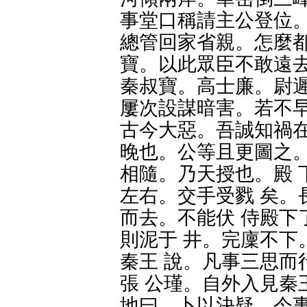
事堂口稱請主公登位。
總管回家省親。怎麼都
寶。以此眾臣不敢遠去
秦叔寶。高士廉。尉遲
屢次設謀暗害。若不早
古今大惡。吾誠知禍在
晚也。公等且更圖之。
相隨。乃天授也。殿 
左右。交手受戮 矣。
而去。不能伏 侍殿下
則泥于 井。完廩不下
秦王 說。凡事三思而
張 公瑾。自外入見秦
地曰。卜以決疑。今