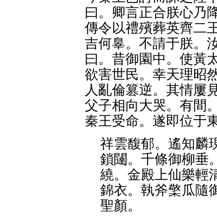
曰。卿言正合朕心乃降
傳令以禮殯葬英齊二王
吉何辠。不請于朕。汝
曰。昔御園中。使黃太
欲害世民。幸天理昭然
人亂倫篡逆。其情屢見
父子相向大哭。有間。
秦王受命。遂即位于東
祥雲馥郁。遙知麟
鎖闥。千條御柳垂
繞。金殿上仙樂輕
錦衣。執斧檠瓜隨
聖顏。