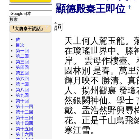
顯德殿秦王即位
†
詞
†
『大唐秦王詞話』
天上何人駕玉龍。
敘
目次
在瓊瑤世界中。滕
第一回
第二回
岸。 雲母作樓臺
第三回
第四回
園林別 是春。萬
第五回
輝月映不 勝清。
第六回
第七回
人。揚州觀裏 發
第八回
第九回
然銀闕神仙。學士
第十回
第十一回
戴。孟浩然野興尋
第十二回
第十三回
花。正是千山鳥飛
第十四回
寒江雪。
第十五回
第十六回