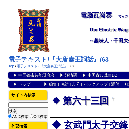
電脳瓦崗寨
でんの
The Electric Wag
～趣味人・千田大
電子テキスト/『大唐秦王詞話』/63
Top
/
電子テキスト
/
『大唐秦王詞話』
/ 63
▶
中国都市芸能研究会
▶
漢情研
▶
中国古典戯曲DB
▶
トップ
▶
編集
|
凍結
|
差分
|
バックアップ
|
添付
|
リ
サイト内検索
第六十三回
†
AND検索
OR検索
玄武門太子交鋒
外部検索