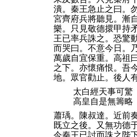
潰。秦王急止之曰。勿
宮齊府兵將聽見。漸自
樂。只見敬德擐甲持矛
王已率兵誅之。恐驚動
而哭曰。不意今日。乃
萬歲自宜保重。高祖曰
之下。亦懷痛恨。吾今
地。眾官勸止。後人
太白經天事可驚
高皇自是無籌略
蕭瑀。陳叔達。近前
既立之後。又無功德于
今秦王已討而誅之陛下