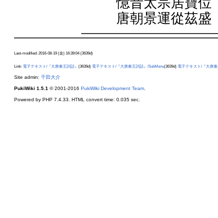
憶昔太宗居寶位
唐朝景運從茲盛
Last-modified: 2016-08-19 (金) 16:39:04 (3639d)
Link:
電子テキスト/『大唐秦王詞話』
(3639d)
電子テキスト/『大唐秦王詞話』/SubMenu
(3639d)
電子テキスト/『大唐秦
Site admin:
千田大介
PukiWiki 1.5.1
© 2001-2016
PukiWiki Development Team
.
Powered by PHP 7.4.33. HTML convert time: 0.035 sec.