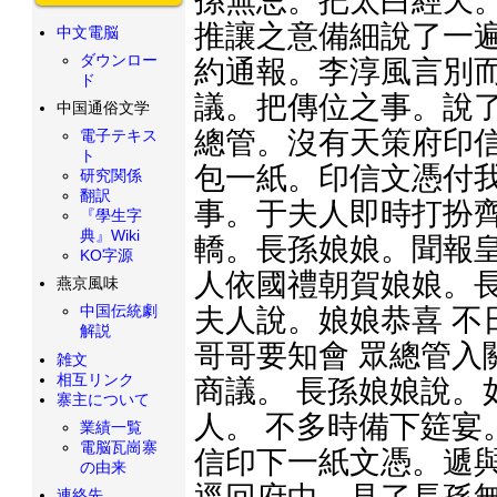
孫無忌。把太白經天。
推讓之意備細說了一遍
中文電脳
ダウンロー
約通報。李淳風言別而
ド
議。把傳位之事。說了
中国通俗文学
總管。沒有天策府印信
電子テキス
ト
包一紙。印信文憑付我
研究関係
翻訳
事。于夫人即時打扮齊
『學生字
典』Wiki
轎。長孫娘娘。聞報皇
KO字源
人依國禮朝賀娘娘。長
燕京風味
中国伝統劇
夫人說。娘娘恭喜 不
解説
哥哥要知會 眾總管入
雑文
相互リンク
商議。 長孫娘娘說。
寨主について
人。 不多時備下筵宴
業績一覧
電脳瓦崗寨
信印下一紙文憑。遞與
の由来
連絡先