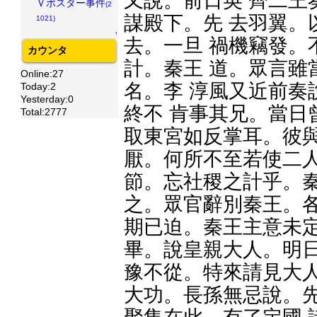
又說。前日英 齊二王
Ｖポスター事件
(2
謀殿下。先 去羽翼。
1021)
↑
去。一旦 禍機竊發。
カウンタ
計。秦王 道。眾言雖
Online:27
名。李 淳風又近前奏
Today:2
Yesterday:0
終不 肯事其兄。當日
Total:2777
取東宮如反掌耳。彼與
厭。何所不至若使二人
節。忘社稷之計乎。秦
之。眾官辭別秦王。各
期已迫。秦王主意未定
畢。說皇親大人。明日
豫不從。特來請見大人
大功。長孫無忌說。先