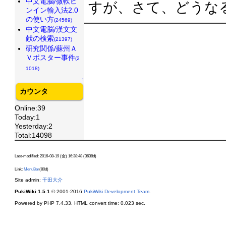
中文電脳/微軟ピ
すが、さて、どうな
ンイン輸入法2.0
の使い方
(24569)
中文電脳/漢文文
献の検索
(21397)
研究関係/蘇州Ａ
Ｖポスター事件
(2
1018)
↑
カウンタ
Online:39
Today:1
Yesterday:2
Total:14098
Last-modified: 2016-08-19 (金) 16:38:48 (3638d)
Link:
MenuBar
(80d)
Site admin:
千田大介
PukiWiki 1.5.1
© 2001-2016
PukiWiki Development Team
.
Powered by PHP 7.4.33. HTML convert time: 0.023 sec.