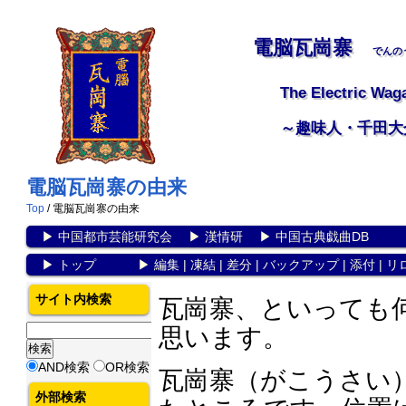
電脳瓦崗寨
でんの
The Electric Wag
～趣味人・千田大
電脳瓦崗寨の由来
Top
/ 電脳瓦崗寨の由来
▶
中国都市芸能研究会
▶
漢情研
▶
中国古典戯曲DB
▶
トップ
▶
編集
|
凍結
|
差分
|
バックアップ
|
添付
|
リ
サイト内検索
瓦崗寨、といっても
思います。
AND検索
OR検索
瓦崗寨（がこうさい
外部検索