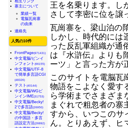
相互リンク
王を名乗ります。し
寨主について
さして李密に位を譲
業績一覧
電脳瓦崗寨
の由来
瓦崗寨を、梁山泊の
連絡先
しかし、時代的には
人気の10件
った反乱軍組織が通
FrontPage
は『水滸伝』よりも
(971431)
中文電脳/ピンイ
ーツ」と言った方が
ンフォント
(66155)
中文電脳/UTF-8
で簡単多言語CGI
このサイトを電脳瓦
(48326)
物語をこよなく愛す
テスト
(40144)
中文電脳/WGピ
ら学術までさまざま
ンインIME
(31753)
中文電脳/Becky!
まぐれで粗忽者の寨
2で多言語
(26950)
すから、いつこのサ
中文電脳/Becky!
の中国語・多言
ん。とりあえず、ヒ
語設定方法
(26892)