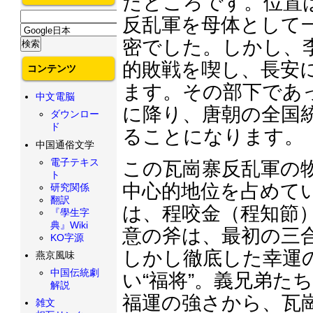
たところです。位置
反乱軍を母体として
密でした。しかし、
的敗戦を喫し、長安
コンテンツ
ます。その部下であ
中文電脳
に降り、唐朝の全国
ダウンロー
ド
ることになります。
中国通俗文学
電子テキス
この瓦崗寨反乱軍の
ト
中心的地位を占めて
研究関係
翻訳
は、程咬金（程知節
『學生字
典』Wiki
意の斧は、最初の三
KO字源
しかし徹底した幸運
燕京風味
中国伝統劇
い“福将”。義兄弟た
解説
福運の強さから、瓦
雑文