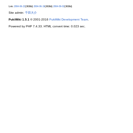
Link:
2004-06-22
(3638d)
2004-06-19
(3638d)
2004-09-02
(3638d)
Site admin:
千田大介
PukiWiki 1.5.1
© 2001-2016
PukiWiki Development Team
.
Powered by PHP 7.4.33. HTML convert time: 0.023 sec.