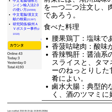
中文電脳/微軟ピ
ンイン輸入法2.0
を一つ二つ注文し、
の使い方
(24569)
であろう。
中文電脳/漢文文
献の検索
(21397)
研究関係/蘇州Ａ
食べた料理
Ｖポスター事件
(2
1018)
腰果鶏丁：塩味で
↑
香菠咕咾肉：酸味
カウンタ
香辣鴨肝：醤油系
Online:43
Today:3
スライスと、タマ
Yesterday:0
Total:4193
ーのねっとりした
肴によい。
鹵水大腸：典型的
く、酒のツマミに
Last-modified: 2016-08-19 (金) 16:38:48 (3638d)