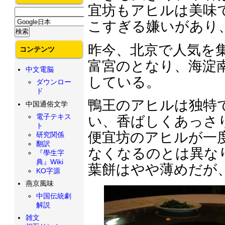
宜坊もアヒルは美味
こすぎる嫌いがあり
昨今、北京で人気を
コンテンツ
富宮のとなり、海淀
中文電脳
している。
ダウンロー
ド
鴨王のアヒルは独特
中国通俗文学
電子テキス
い、香ばしくあっさ
ト
便宜坊のアヒルが一
研究関係
翻訳
なくなるのとは異な
『學生字
典』Wiki
葉餅はやや薄めだが
KO字源
燕京風味
中国伝統劇
解説
雑文