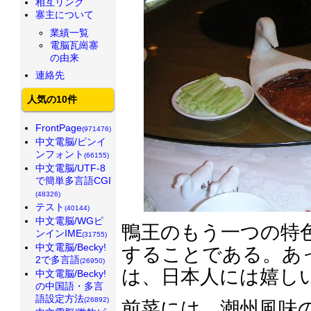
相互リンク
寨主について
業績一覧
電脳瓦崗寨
の由来
連絡先
人気の10件
FrontPage
(971476)
中文電脳/ピンイ
ンフォント
(66155)
中文電脳/UTF-8
で簡単多言語CGI
(48326)
テスト
(40144)
中文電脳/WGピ
鴨王のもう一つの特
ンインIME
(31755)
中文電脳/Becky!
することである。あ
2で多言語
(26950)
は、日本人には嬉し
中文電脳/Becky!
の中国語・多言
語設定方法
(26892)
前菜には、潮州風味