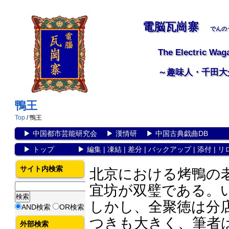
電脳瓦崗寨
でんの
The Electric Wag
～趣味人・千田大
鴨王
Top
/ 鴨王
▶
中国都市芸能研究会
▶
漢情研
▶
中国古典戯曲DB
▶
トップ
▶
編集
|
凍結
|
差分
|
バックアップ
|
添付
|
リ
サイト内検索
北京における烤鴨の
宜坊が双璧である。
しかし、全聚徳は分
AND検索
OR検索
つきも大きく、筆者
外部検索