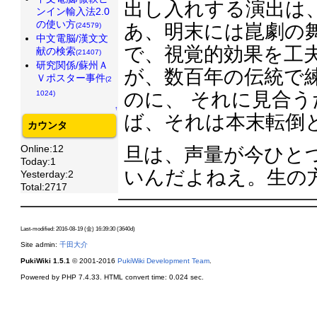
出し入れする演出は
ンイン輸入法2.0
の使い方
あ、明末には崑劇の
(24579)
中文電脳/漢文文
で、視覚的効果を工
献の検索
(21407)
研究関係/蘇州Ａ
が、数百年の伝統で
Ｖポスター事件
(2
のに、 それに見合
1024)
↑
ば、それは本末転倒
カウンタ
Online:12
旦は、声量が今ひと
Today:1
いんだよねえ。生の
Yesterday:2
Total:2717
Last-modified: 2016-08-19 (金) 16:39:30 (3640d)
Site admin:
千田大介
PukiWiki 1.5.1
© 2001-2016
PukiWiki Development Team
.
Powered by PHP 7.4.33. HTML convert time: 0.024 sec.