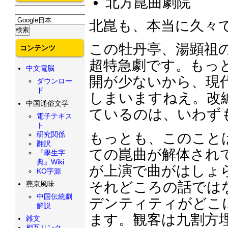
北方崑曲劇院
北崑も、本当に久々
この牡丹亭、湯顕祖
コンテンツ
超特急劇です。もっ
中文電脳
開が少ないから、現
ダウンロー
ド
しまいますねえ。改
中国通俗文学
ているのは、いわず
電子テキス
ト
研究関係
もっとも、このこと
翻訳
ての崑曲が解体され
『學生字
典』Wiki
が上演で曲がはしょ
KO字源
それどころの話では
燕京風味
中国伝統劇
デンティティがどこ
解説
ます。観客は九割方
雑文
相互リンク