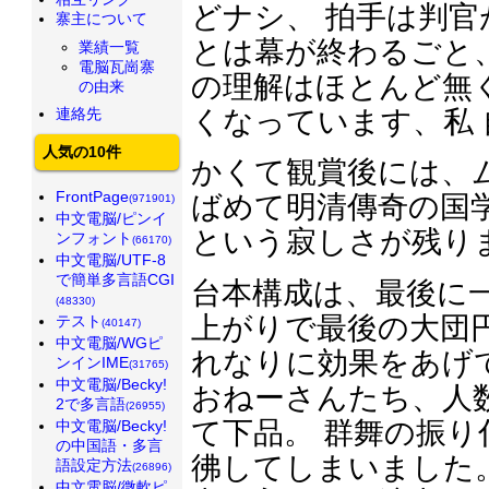
どナシ、 拍手は判
寨主について
とは幕が終わるごと
業績一覧
電脳瓦崗寨
の理解はほとんど無
の由来
連絡先
くなっています、私
人気の10件
かくて観賞後には、
FrontPage
ばめて明清傳奇の国
(971901)
中文電脳/ピンイ
という寂しさが残り
ンフォント
(66170)
中文電脳/UTF-8
で簡単多言語CGI
台本構成は、最後に
(48330)
上がりで最後の大団
テスト
(40147)
中文電脳/WGピ
れなりに効果をあげ
ンインIME
(31765)
中文電脳/Becky!
おねーさんたち、人
2で多言語
(26955)
て下品。 群舞の振
中文電脳/Becky!
の中国語・多言
彿してしまいました
語設定方法
(26896)
中文電脳/微軟ピ