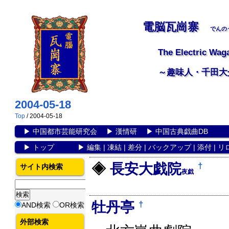
電脳瓦崗寨
でんの
The Electric Wag
～趣味人・千田大
2004-05-18
Top
/ 2004-05-18
▶
中国都市芸能研究会
▶
漢情研
▶
中国古典戯曲DB
▶
トップ
▶
編集
|
凍結
|
差分
|
バックアップ
|
添付
|
リ
†
長安大戯院
サイト内検索
夜戯
†
牡丹亭
AND検索
OR検索
外部検索