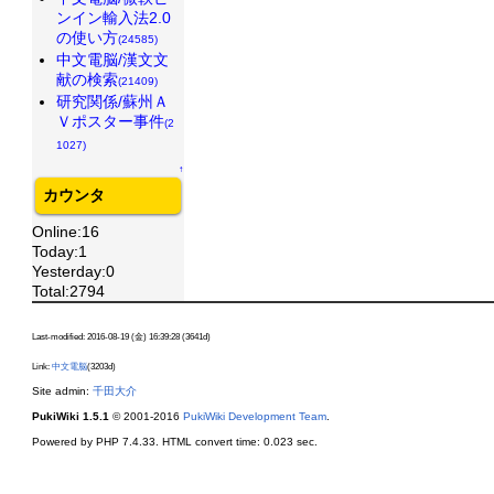
ンイン輸入法2.0
の使い方
(24585)
中文電脳/漢文文
献の検索
(21409)
研究関係/蘇州Ａ
Ｖポスター事件
(2
1027)
↑
カウンタ
Online:16
Today:1
Yesterday:0
Total:2794
Last-modified: 2016-08-19 (金) 16:39:28 (3641d)
Link:
中文電脳
(3203d)
Site admin:
千田大介
PukiWiki 1.5.1
© 2001-2016
PukiWiki Development Team
.
Powered by PHP 7.4.33. HTML convert time: 0.023 sec.