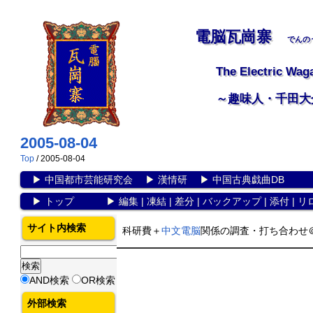
電脳瓦崗寨
でんの
The Electric Wag
～趣味人・千田大
2005-08-04
Top
/ 2005-08-04
▶
中国都市芸能研究会
▶
漢情研
▶
中国古典戯曲DB
▶
トップ
▶
編集
|
凍結
|
差分
|
バックアップ
|
添付
|
リ
サイト内検索
科研費＋
中文電脳
関係の調査・打ち合わせ
AND検索
OR検索
外部検索