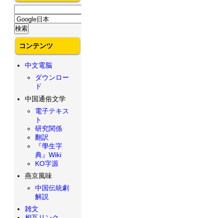
コンテンツ
中文電脳
ダウンロー
ド
中国通俗文学
電子テキス
ト
研究関係
翻訳
『學生字
典』Wiki
KO字源
燕京風味
中国伝統劇
解説
雑文
相互リンク