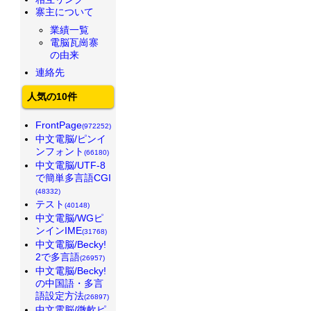
寨主について
業績一覧
電脳瓦崗寨
の由来
連絡先
人気の10件
FrontPage
(972252)
中文電脳/ピンイ
ンフォント
(66180)
中文電脳/UTF-8
で簡単多言語CGI
(48332)
テスト
(40148)
中文電脳/WGピ
ンインIME
(31768)
中文電脳/Becky!
2で多言語
(26957)
中文電脳/Becky!
の中国語・多言
語設定方法
(26897)
中文電脳/微軟ピ