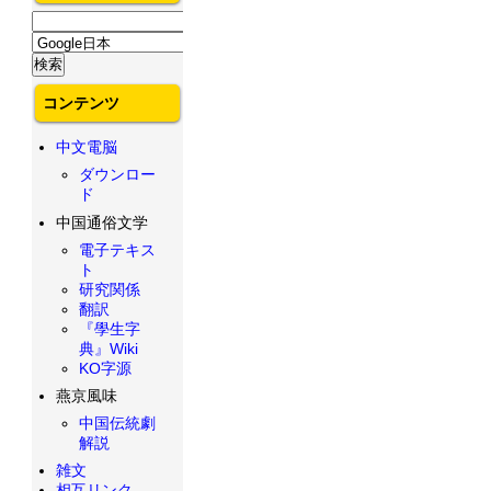
コンテンツ
中文電脳
ダウンロー
ド
中国通俗文学
電子テキス
ト
研究関係
翻訳
『學生字
典』Wiki
KO字源
燕京風味
中国伝統劇
解説
雑文
相互リンク