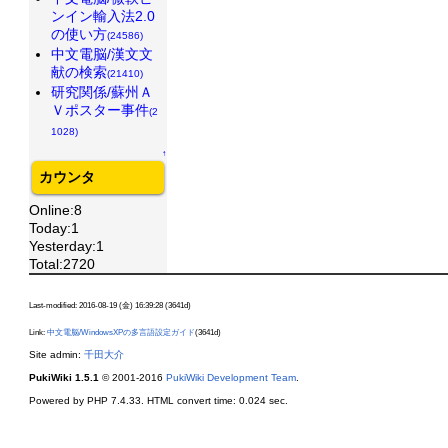
ンイン輸入法2.0
の使い方
(24586)
中文電脳/漢文文
献の検索
(21410)
研究関係/蘇州Ａ
Ｖポスター事件
(2
1028)
↑
カウンタ
Online:8
Today:1
Yesterday:1
Total:2720
Last-modified: 2016-08-19 (金) 16:39:28 (3641d)
Link:
中文電脳/WindowsXPの多言語設定ガイド
(3641d)
Site admin:
千田大介
PukiWiki 1.5.1
© 2001-2016
PukiWiki Development Team
.
Powered by PHP 7.4.33. HTML convert time: 0.024 sec.