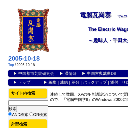
電脳瓦崗寨
でんの
The Electric Wag
～趣味人・千田大
2005-10-18
Top
/ 2005-10-18
▶
中国都市芸能研究会
▶
漢情研
▶
中国古典戯曲DB
▶
トップ
▶
編集
|
凍結
|
差分
|
バックアップ
|
添付
|
リ
サイト内検索
連続して数回、XPの多言語設定について
ので、『電脳中国学Ⅱ』のWindows 20
AND検索
OR検索
外部検索