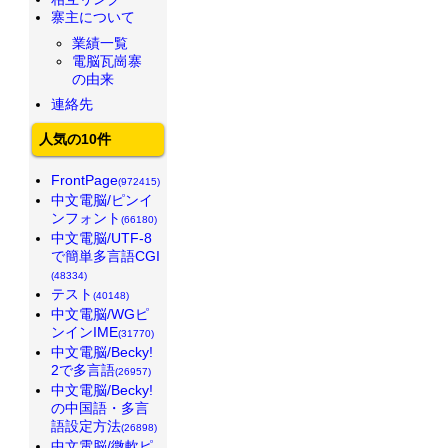
寨主について
業績一覧
電脳瓦崗寨
の由来
連絡先
人気の10件
FrontPage
(972415)
中文電脳/ピンイ
ンフォント
(66180)
中文電脳/UTF-8
で簡単多言語CGI
(48334)
テスト
(40148)
中文電脳/WGピ
ンインIME
(31770)
中文電脳/Becky!
2で多言語
(26957)
中文電脳/Becky!
の中国語・多言
語設定方法
(26898)
中文電脳/微軟ピ