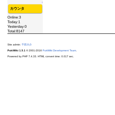
↑
カウンタ
Online:3
Today:1
Yesterday:0
Total:8147
Site admin:
千田大介
PukiWiki 1.5.1
© 2001-2016
PukiWiki Development Team
.
Powered by PHP 7.4.33. HTML convert time: 0.017 sec.