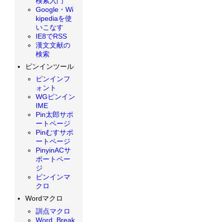
検索入門
Google・Wi
kipediaを使
いこなす
IE8でRSS
漢文文献の
検索
ピンインツール
ピンインフ
ォント
WGピンイン
IME
Pin太郎サポ
ートページ
Pinむすサポ
ートページ
PinyinACサ
ポートペー
ジ
ピンインマ
クロ
Wordマクロ
訓点マクロ
Word_Break