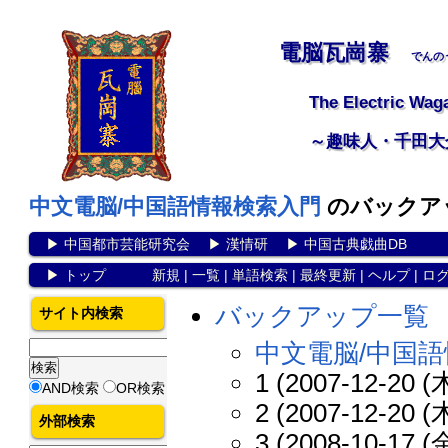
電脳瓦崗寨
でんの
The Electric Wag
～趣味人・千田大
中文電脳/中国語情報検索入門
のバックア
▶
中国都市芸能研究会
▶
漢情研
▶
中国古典戯曲DB
▶
トップ
新規
|
一覧
|
単語検索
|
最終更新
|
ヘルプ
|
ロ
バックアップ一覧
サイト内検索
中文電脳/中国
1 (2007-12-20 (木
AND検索
OR検索
2 (2007-12-20 (木
外部検索
3 (2008-10-17 (金