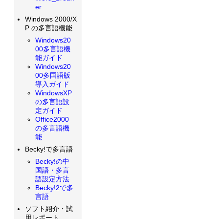
er
Windows 2000/X
P の多言語機能
Windows20
00多言語機
能ガイド
Windows20
00多国語版
導入ガイド
WindowsXP
の多言語設
定ガイド
Office2000
の多言語機
能
Becky!で多言語
Becky!の中
国語・多言
語設定方法
Becky!2で多
言語
ソフト紹介・試
用レポート