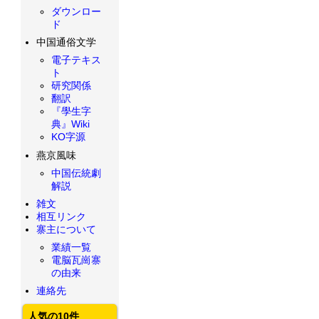
ダウンロー
ド
中国通俗文学
電子テキス
ト
研究関係
翻訳
『學生字
典』Wiki
KO字源
燕京風味
中国伝統劇
解説
雑文
相互リンク
寨主について
業績一覧
電脳瓦崗寨
の由来
連絡先
人気の10件