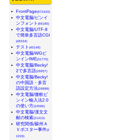
FrontPage
(972420)
中文電脳/ピンイ
ンフォント
(66180)
中文電脳/UTF-8
で簡単多言語CGI
(48334)
テスト
(40148)
中文電脳/WGピ
ンインIME
(31770)
中文電脳/Becky!
2で多言語
(26957)
中文電脳/Becky!
の中国語・多言
語設定方法
(26898)
中文電脳/微軟ピ
ンイン輸入法2.0
の使い方
(24586)
中文電脳/漢文文
献の検索
(21410)
研究関係/蘇州Ａ
Ｖポスター事件
(2
1029)