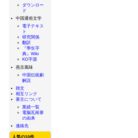
ダウンロー
ド
中国通俗文学
電子テキス
ト
研究関係
翻訳
『學生字
典』Wiki
KO字源
燕京風味
中国伝統劇
解説
雑文
相互リンク
寨主について
業績一覧
電脳瓦崗寨
の由来
連絡先
人気の10件