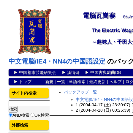
電脳瓦崗寨
でんの
The Electric Wag
～趣味人・千田大
中文電脳/IE4・NN4の中国語設定
のバッ
▶
中国都市芸能研究会
▶
漢情研
▶
中国古典戯曲DB
▶
トップ
新規
|
一覧
|
単語検索
|
最終更新
|
ヘルプ
|
ロ
バックアップ一覧
サイト内検索
中文電脳/IE4・NN4の中国
1 (2004-04-17 (土) 23:30:07) 
2 (2004-04-18 (日) 00:25:39) 
AND検索
OR検索
外部検索