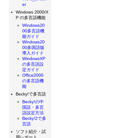
er
Windows 2000/X
P の多言語機能
Windows20
00多言語機
能ガイド
Windows20
00多国語版
導入ガイド
WindowsXP
の多言語設
定ガイド
Office2000
の多言語機
能
Becky!で多言語
Becky!の中
国語・多言
語設定方法
Becky!2で多
言語
ソフト紹介・試
用レポート