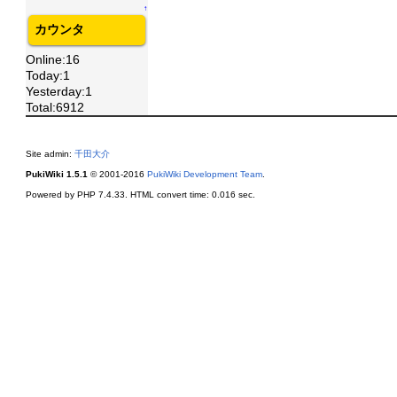
↑
カウンタ
Online:16
Today:1
Yesterday:1
Total:6912
Site admin:
千田大介
PukiWiki 1.5.1
© 2001-2016
PukiWiki Development Team
.
Powered by PHP 7.4.33. HTML convert time: 0.016 sec.