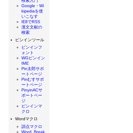
検索入門
Google・Wi
kipediaを使
いこなす
IE8でRSS
漢文文献の
検索
ピンインツール
ピンインフ
ォント
WGピンイン
IME
Pin太郎サポ
ートページ
Pinむすサポ
ートページ
PinyinACサ
ポートペー
ジ
ピンインマ
クロ
Wordマクロ
訓点マクロ
Word_Break