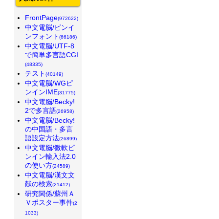
FrontPage
(972622)
中文電脳/ピンイ
ンフォント
(66186)
中文電脳/UTF-8
で簡単多言語CGI
(48335)
テスト
(40149)
中文電脳/WGピ
ンインIME
(31775)
中文電脳/Becky!
2で多言語
(26958)
中文電脳/Becky!
の中国語・多言
語設定方法
(26899)
中文電脳/微軟ピ
ンイン輸入法2.0
の使い方
(24589)
中文電脳/漢文文
献の検索
(21412)
研究関係/蘇州Ａ
Ｖポスター事件
(2
1033)