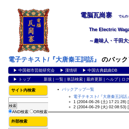
電脳瓦崗寨
でんの
The Electric Wag
～趣味人・千田大
電子テキスト/『大唐秦王詞話』
のバック
▶
中国都市芸能研究会
▶
漢情研
▶
中国古典戯曲DB
▶
トップ
新規
|
一覧
|
単語検索
|
最終更新
|
ヘルプ
|
ロ
バックアップ一覧
サイト内検索
電子テキスト/『大唐秦王詞話
1 (2004-06-26 (土) 17:21:28) 
2 (2004-06-29 (火) 02:08:53) 
AND検索
OR検索
外部検索