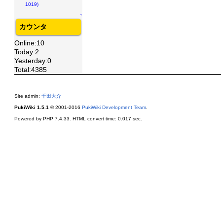
1019)
↑
カウンタ
Online:10
Today:2
Yesterday:0
Total:4385
Site admin:
千田大介
PukiWiki 1.5.1
© 2001-2016
PukiWiki Development Team
.
Powered by PHP 7.4.33. HTML convert time: 0.017 sec.