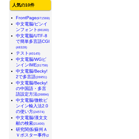
人気の10件
FrontPage
(971569)
中文電脳/ピンイ
ンフォント
(66160)
中文電脳/UTF-8
で簡単多言語CGI
(48328)
テスト
(40145)
中文電脳/WGピ
ンインIME
(31758)
中文電脳/Becky!
2で多言語
(26951)
中文電脳/Becky!
の中国語・多言
語設定方法
(26894)
中文電脳/微軟ピ
ンイン輸入法2.0
の使い方
(24574)
中文電脳/漢文文
献の検索
(21400)
研究関係/蘇州Ａ
Ｖポスター事件
(2