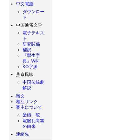
中文電脳
ダウンロー
ド
中国通俗文学
電子テキス
ト
研究関係
翻訳
『學生字
典』Wiki
KO字源
燕京風味
中国伝統劇
解説
雑文
相互リンク
寨主について
業績一覧
電脳瓦崗寨
の由来
連絡先