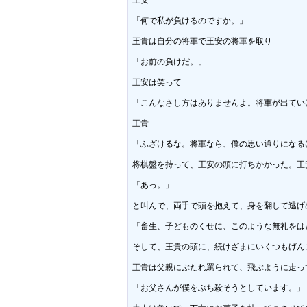
「何で私が負けるのですか。」

王貴は自分の将軍で王安の将軍を取り

「お前の負けだ。」

王安は笑って

「こんなさし方はありませんよ。将軍が出てい
王貴

「ふざけるな。将軍なら、僕の思い通りになる
将棋盤を持って、王安の頭に打ちかかった。王
「あっ。」

と叫んで、両手で頭を抱えて、身を翻して逃げ
「畜生、子どものくせに、このような無礼をはた
そして、王貴の頭に、続けざまにいくつもげん
王貴は父親にぶたれ罵られて、飛ぶように走っ
「お父さんが僕をぶち殺そうとしています。」
