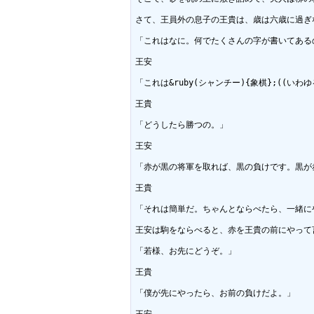
さて、王員外の息子の王貴は、歳は六歳に過ぎ
「これはなに。何でたくさんの字が書いてある
王安

「これは&ruby(シャンチー){象棋};(
王貴

「どうしたら勝つの。」

王安

「赤が黒の将軍を取れば、黒の負けです。黒が
王貴

「それは簡単だ。ちゃんとならべたら、一緒にや
王安は駒をならべると、赤を王貴の前にやって言
「若様、お先にどうぞ。」

王貴

「僕が先にやったら、お前の負けだよ。」

王安
