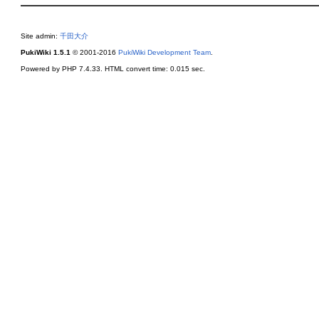
Site admin:
千田大介
PukiWiki 1.5.1
© 2001-2016
PukiWiki Development Team
.
Powered by PHP 7.4.33. HTML convert time: 0.015 sec.