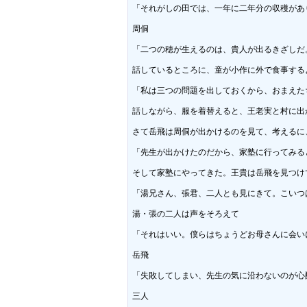
「それがしの田では、一年に二年分の収穫があ
周侗

「二つの穂が生えるのは、貴人が出るきざしだ
話しているところに、童が小作に外で食事する
「私は三つの問題を出しておくから、おまえた
話しながら、服を着替えると、王老実と村に出か
さて岳飛は周侗が出かけるのを見て、考えるに、
「先生が出かけたのだから、家塾に行ってみると
そして家塾にやってきた。王貴は岳飛を見つけ
「湯兄さん、張君、二人とも見にきて。こいつ
湯・張の二人は声をそろえて

「それはいい。僕らはちょうどお母さんに会い
岳飛

「失敗してしまい、先生の気に沿わないのが心配
三人
