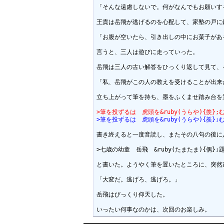
「そんな遠慮しないで。何がなんでもお願いする
王貴は岳飛が逃げるのを心配して、家塾の戸に
「お腹が空いたら、引き出しの中にお菓子があ
言うと、三人は遊びに走っていった。

岳飛は三人の古い解答をひっくり返して見て、
「私、岳飛がこの人の教えを受けることが出来
立ち上がって筆を持ち、墨をふくませ踏み台を
>筆を投ずるは　虎頭を&ruby(うらや){羨};
>筆を投ずるは　虎頭を&ruby(うらや){羨};
書き終えると一度音読し、またその八句の後に八
>七歳の幼童　岳飛　&ruby(たまたま){偶};題
と書いた。ようやく筆を置いたところに、突然
「大変だ。逃げろ、逃げろ。」

岳飛はびっくり仰天した。
