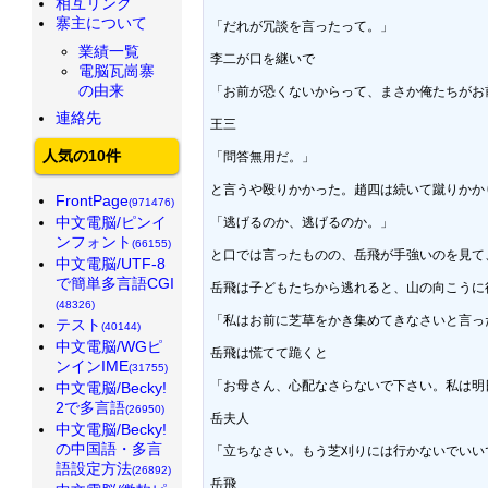
相互リンク
寨主について
「だれが冗談を言ったって。」

業績一覧
李二が口を継いで

電脳瓦崗寨
の由来
「お前が恐くないからって、まさか俺たちがお
連絡先
王三

人気の10件
「問答無用だ。」

と言うや殴りかかった。趙四は続いて蹴りかか
FrontPage
(971476)
中文電脳/ピンイ
「逃げるのか、逃げるのか。」

ンフォント
(66155)
と口では言ったものの、岳飛が手強いのを見て
中文電脳/UTF-8
で簡単多言語CGI
岳飛は子どもたちから逃れると、山の向こうに
(48326)
「私はお前に芝草をかき集めてきなさいと言っ
テスト
(40144)
中文電脳/WGピ
岳飛は慌てて跪くと

ンインIME
(31755)
「お母さん、心配なさらないで下さい。私は明
中文電脳/Becky!
2で多言語
(26950)
岳夫人

中文電脳/Becky!
の中国語・多言
「立ちなさい。もう芝刈りには行かないでいい
語設定方法
(26892)
岳飛
