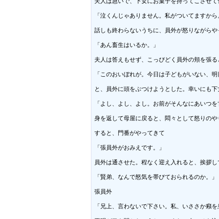
夫人は急いで、下女にお菓子を持ってこさせて食
「泣くんじゃありません。私がついてますから。
話しも終わらないうちに、員外が怒りながらや
「あん畜生はいるか。」

夫人は答えもせず、こっぴどく員外の頬を張る
「このおいぼれが。今日は子どもがいない、明
と、員外に頭をぶつけようとした。幸いにも下
「よし、よし、よし。お前がそんなにあいつを
身を返して母屋に戻ると、悶々として怒りのや
すると、門番がやってきて

「張員外がおみえです。」

員外は通させた。程なく迎え入れると、挨拶し
「賢弟、なんで怒気を帯びておられるのか。」

張員外

「兄上、言わないで下さい。私、いささか癪を