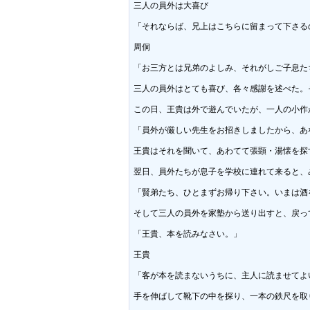
三人の員外は大喜び

「それならば、兄上はこちらに留まって下さるの
周侗

「お三方とは兄弟のよしみ、それがしご子息た
三人の員外はとても喜び、各々感謝を述べた。
この日、王貴は外で遊んでいたが、一人の小作が
「員外が厳しい先生をお招きしましたから、あ
王貴はそれを聞いて、あわてて張顕・湯懐を探
翌日、員外たちが息子を学校に連れて来ると、
「賢弟たち、ひとまずお帰り下さい。いまは酒
そして三人の員外を家塾から送り出すと、戻っ
「王貴、本を読みなさい。」

王貴

「客が本を読まないうちに、主人に読ませてよ
手を伸ばして靴下の中を探り、一本の鉄尺を取