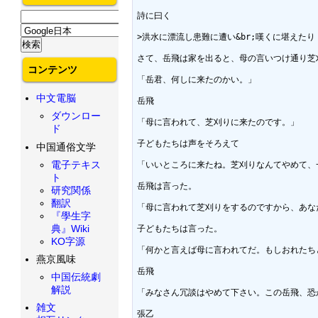
詩に曰く

>洪水に漂流し患難に遭い&br;嘆くに堪えたり　幼
さて、岳飛は家を出ると、母の言いつけ通り芝
コンテンツ
「岳君、何しに来たのかい。」

中文電脳
岳飛

ダウンロー
「母に言われて、芝刈りに来たのです。」

ド
子どもたちは声をそろえて

中国通俗文学
電子テキス
「いいところに来たね。芝刈りなんてやめて、一
ト
岳飛は言った。

研究関係
翻訳
「母に言われて芝刈りをするのですから、あな
『學生字
典』Wiki
子どもたちは言った。

KO字源
「何かと言えば母に言われてだ。もしおれたち
燕京風味
岳飛

中国伝統劇
解説
「みなさん冗談はやめて下さい。この岳飛、恐
雑文
張乙
