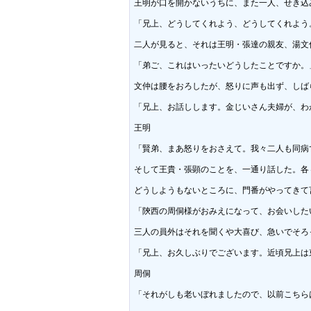
王明が口を開かないうちに、また一人、せき込
「兄上、どうしてくれよう、どうしてくれよう。
二人が見ると、それは王明・張達の親友、湯文
「弟ご、これはいったいどうしたことですか。」
文仲は腰をおろしたが、怒りに声も出ず、しば
「兄上、お話しします。金じいさん夫婦が、わ
王明

「賢弟、まあ怒りをおさえて。我々二人も同病で
そして王貴・張顕のことを、一通り話した。各
どうしようもないところに、門番がやってきて言
「陝西の周侗様がおみえになって、お会いした
三人の員外はそれを聞くや大喜び、急いでそろ
「兄上、お久しぶりでございます。近頃兄上は
周侗

「それがしも老いぼれましたので、以前こちら