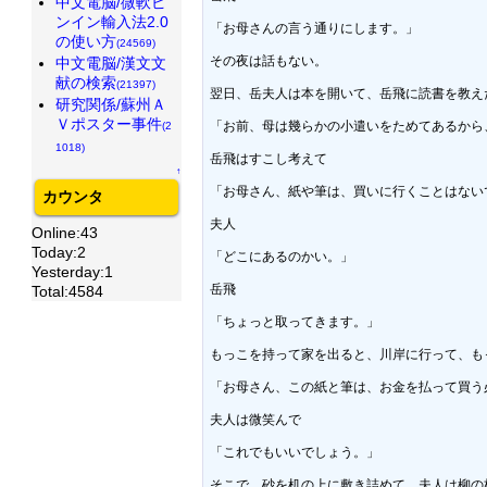
中文電脳/微軟ピ
ンイン輸入法2.0
「お母さんの言う通りにします。」

の使い方
(24569)
その夜は話もない。

中文電脳/漢文文
献の検索
(21397)
翌日、岳夫人は本を開いて、岳飛に読書を教え
研究関係/蘇州Ａ
Ｖポスター事件
「お前、母は幾らかの小遣いをためてあるから
(2
1018)
岳飛はすこし考えて

↑
「お母さん、紙や筆は、買いに行くことはない
カウンタ
夫人

Online:43
Today:2
「どこにあるのかい。」

Yesterday:1
岳飛

Total:4584
「ちょっと取ってきます。」

もっこを持って家を出ると、川岸に行って、も
「お母さん、この紙と筆は、お金を払って買う
夫人は微笑んで

「これでもいいでしょう。」

そこで、砂を机の上に敷き詰めて、夫人は柳の