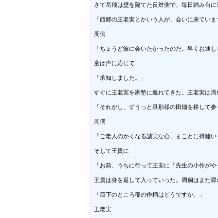
さて岳飛は壁を隔てた反対側で、毎日踏み台に
「西郷の王老実とかいう人が、会いに来ています
周侗

「ちょうど彼に会いたかったのだ。早くお通しし
童は声に応じて

「承知しました。」

すぐに王老実を家塾に連れてきた。王老実は周侗
「それがし、ずうっと旦那様の田畑を耕して参
周侗

「ご老人のかくなる誠実な心、まことに得難いも
そして王貴に

「お前、うちに行って王安に『先生の小作がや
王貴は身を返して入っていった。周侗はまた尋ね
「目下のところ稲の作柄はどうですか。」

王老実
