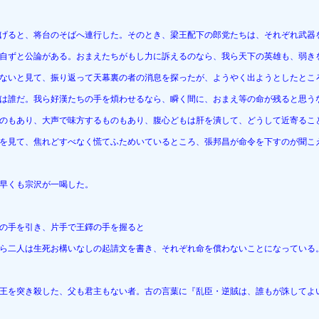
げると、将台のそばへ連行した。そのとき、梁王配下の郎党たちは、それぞれ武器
自ずと公論がある。おまえたちがもし力に訴えるのなら、我ら天下の英雄も、弱き
ないと見て、振り返って天幕裏の者の消息を探ったが、ようやく出ようとしたとこ
は誰だ。我ら好漢たちの手を煩わせるなら、瞬く間に、おまえ等の命が残ると思う
のもあり、大声で味方するものもあり、腹心どもは肝を潰して、どうして近寄るこ
を見て、焦れどすべなく慌てふためいているところ、張邦昌が命令を下すのが聞こ
早くも宗沢が一喝した。
の手を引き、片手で王鐸の手を握ると
ら二人は生死お構いなしの起請文を書き、それぞれ命を償わないことになっている
王を突き殺した、父も君主もない者。古の言葉に『乱臣・逆賊は、誰もが誅してよ