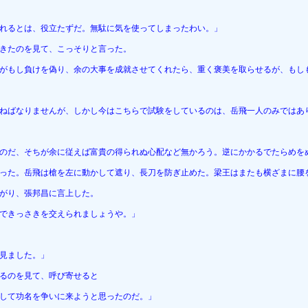
れるとは、役立たずだ。無駄に気を使ってしまったわい。」
きたのを見て、こっそりと言った。
がもし負けを偽り、余の大事を成就させてくれたら、重く褒美を取らせるが、もし
ねばなりませんが、しかし今はこちらで試験をしているのは、岳飛一人のみではあ
のだ、そちが余に従えば富貴の得られぬ心配など無かろう。逆にかかるでたらめを
った。岳飛は槍を左に動かして遮り、長刀を防ぎ止めた。梁王はまたも横ざまに腰
がり、張邦昌に言上した。
できっさきを交えられましょうや。」
見ました。」
るのを見て、呼び寄せると
して功名を争いに来ようと思ったのだ。」