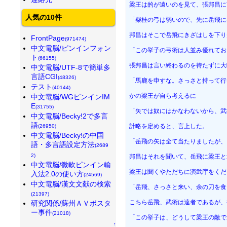
梁王は的が遠いのを見て、張邦昌に
人気の10件
「柴桂の弓は弱いので、先に岳飛に
邦昌はそこで岳飛にきざはしを下り
FrontPage
(971474)
中文電脳/ピンインフォン
「この挙子の弓術は人並み優れてお
ト
(66155)
張邦昌は言い終わるのを待たずに大
中文電脳/UTF-8で簡単多
言語CGI
(48326)
「馬鹿を申すな。さっさと持って行
テスト
(40144)
かの梁王が自ら考えるに
中文電脳/WGピンインIM
E
(31755)
「矢では奴にはかなわないから、武
中文電脳/Becky!2で多言
語
計略を定めると、言上した。
(26950)
中文電脳/Becky!の中国
「岳飛の矢は全て当たりましたが、
語・多言語設定方法
(2689
2)
邦昌はそれを聞いて、岳飛に梁王と
中文電脳/微軟ピンイン輸
梁王は聞くやただちに演武庁をくだ
入法2.0の使い方
(24569)
中文電脳/漢文文献の検索
「岳飛、さっさと来い、余の刀を食
(21397)
こちら岳飛、武術は達者であるが、
研究関係/蘇州ＡＶポスタ
ー事件
(21018)
「この挙子は、どうして梁王の敵で
↑