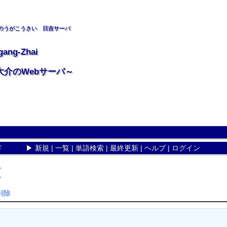
のうがこうさい 日吉サーバ
gang-Zhai
大介のWebサーバ～
ド
▶
新規
|
一覧
|
単語検索
|
最終更新
|
ヘルプ
|
ログイン
。
。
削除