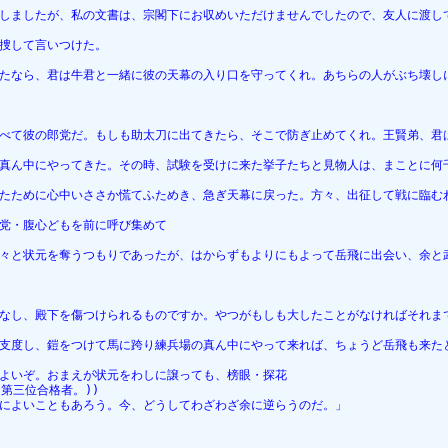
しましたが、私の文書は、宗閣下にお収めいただけませんでしたので、友人に渡し
捜して言いつけた。
たなら、君は牛君と一緒に彼の天幕の入り口を守ってくれ。あちらの人がぶち壊し
べて彼の郎党だ。もしも助太刀に出てきたら、そこで防ぎ止めてくれ。王賢弟、君
真ん中にやってきた。その時、試験を受けに来た挙子たちと見物人は、まことに何
たために心中いささか慌てふためき、急ぎ天幕に戻った。方々、出征して戦に臨む
党・腹心どもを前に呼び集めて
々と状元を奪うつもりであったが、はからずもよりにもよって岳飛に出会い、余と
なし、殿下を傷つけられるものですか。やつがもしも大したことがなければそれま
支度し、鎧をつけて馬に跨り練兵場の真ん中にやって来れば、ちょうど岳飛も来た
よいぞ。おまえが状元をわしに譲っても、榜眼・探花
第三位合格者。))
によいこともあろう。今、どうしてわざわざ余に逆らうのだ。」