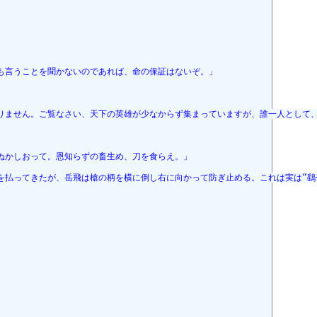
も言うことを聞かないのであれば、命の保証はないぞ。」
りません。ご覧なさい、天下の英雄が少なからず集まっていますが、誰一人として
ぬかしおって。恩知らずの畜生め、刀を食らえ。」
を払ってきたが、岳飛は槍の柄を横に倒し右に向かって防ぎ止める。これは実は“鷂