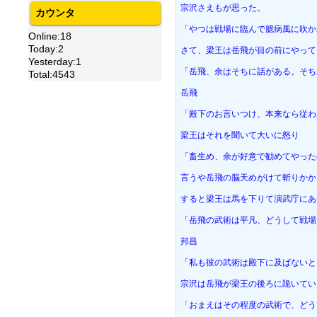
宗沢さえもが思った。
カウンタ
「やつは戦場に臨んで臆病風に吹か
Online:18
Today:2
さて、梁王は岳飛が目の前にやって
Yesterday:1
「岳飛、余はそちに話がある。そち
Total:4543
岳飛
「殿下のお言いつけ、本来なら従わ
梁王はそれを聞いて大いに怒り
「畜生め、余が好意で勧めてやった
言うや岳飛の脳天めがけて斬りかか
すると梁王は馬を下りて演武庁にあ
「岳飛の武術は平凡、どうして戦場
邦昌
「私も彼の武術は殿下に及ばないと
宗沢は岳飛が梁王の後ろに跪いてい
「おまえはその程度の武術で、どう