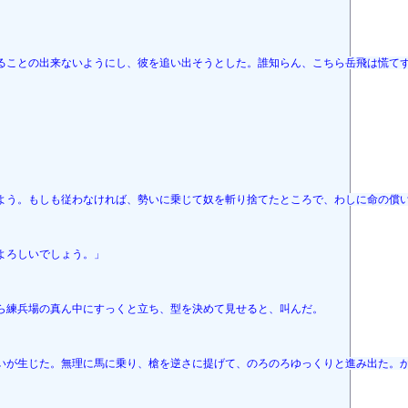
ることの出来ないようにし、彼を追い出そうとした。誰知らん、こちら岳飛は慌て
よう。もしも従わなければ、勢いに乗じて奴を斬り捨てたところで、わしに命の償
よろしいでしょう。」
ら練兵場の真ん中にすっくと立ち、型を決めて見せると、叫んだ。
いが生じた。無理に馬に乗り、槍を逆さに提げて、のろのろゆっくりと進み出た。