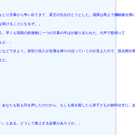
をとり天幕から争い出てきて、梁王の仇を討とうとした。湯懐は馬上で爛銀槍を揮
を助けることになるぞ。」
ろ、早くも張顕の鈎連槍に一つの天幕の半ばが破り去られた。大声で怒鳴って
なよ。」
となどできよう。首切り役人が岳飛を縛りのぼっていくのが見えたので、張太師が
えた。
。あなたも私も印を押したのだから、もしも彼を殺したら挙子どもが納得せずに、
い』とある。どうして奏上する必要があろうか。」