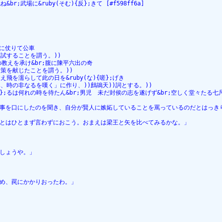
r;武場に&ruby(そむ){反};きて [#f598ff6a]
剣に仗りて公車
試することを謂う。))
の教えを承け&br;腹に陳平六出の奇
策を献じたことを謂う。))
を鍛え飛を濡らして此の日を&ruby(な){嗟};げき
、時の非なるを嘆く」に作り、))鷓鴣天))詞とする。))
){衣};るは何れの時を待たん&br;男児　未だ封侯の志を遂げず&br;空しく堂々たる
事を口にしたのを聞き、自分が賢人に嫉妬していることを罵っているのだとはっき
とはひとまず言わずにおこう。おまえは梁王と矢を比べてみるかな。」
しょうや。」
め、罠にかかりおったわ。」