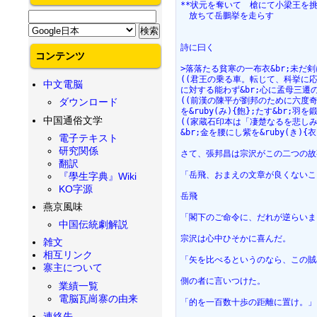
**状元を奪いて　槍にて小梁王を挑ね&b
　放ちて岳鵬挙を走らす
詩に曰く
コンテンツ
>落落たる貧寒の一布衣&br;未だ
((君王の乗る車。転じて、科挙に応
中文電脳
に対する能わず&br;心に孟母三遷
((前漢の陳平が劉邦のために六度奇
ダウンロード
を&ruby(み){飽};たす&br;羽
中国通俗文学
((家蔵石印本は「凄楚なるを悲しみ
&br;金を腰にし紫を&ruby(き
電子テキスト
研究関係
さて、張邦昌は宗沢がこの二つの故
翻訳
「岳飛、おまえの文章が良くないこ
『學生字典』Wiki
KO字源
岳飛
燕京風味
「閣下のご命令に、だれが逆らいま
中国伝統劇解説
宗沢は心中ひそかに喜んだ。
雑文
相互リンク
「矢を比べるというのなら、この賊
寨主について
側の者に言いつけた。
業績一覧
電脳瓦崗寨の由来
「的を一百数十歩の距離に置け。」
連絡先