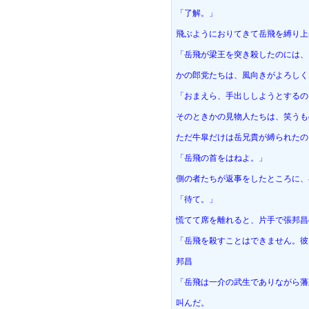
「了解。」
飛ぶようにおりてきて岳飛を縛り上
「岳飛が梁王を突き殺したのには、
かの郎党たちは、風向きがよろしく
「おまえら、手出ししようとするの
そのときかの見物人たちは、笑うも
ただ牛皐だけは岳兄貴が縛られたの
「岳飛の首をはねよ。」
側の者たちが返事をしたところに、
「待て。」
慌てて席を離れると、片手で張邦昌
「岳飛を殺すことはできません。彼
邦昌
「岳飛は一介の武生でありながら藩
叫んだ。