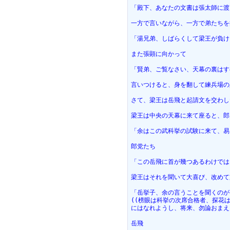
「殿下、あなたの文書は張太師に渡
一方で言いながら、一方で弟たちを
「湯兄弟、しばらくして梁王が負け
また張顕に向かって
「賢弟、ご覧なさい、天幕の裏はす
言いつけると、身を翻して練兵場の
さて、梁王は岳飛と起請文を交わし
梁王は中央の天幕に来て座ると、郎
「余はこの武科挙の試験に来て、易
郎党たち
「この岳飛に首が幾つあるわけでは
梁王はそれを聞いて大喜び、改めて
「岳挙子、余の言うことを聞くのが
((榜眼は科挙の次席合格者、探花は
にはなれようし、将来、勿論おまえ
岳飛