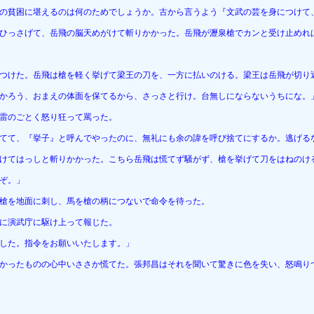
の貧困に堪えるのは何のためでしょうか。古から言うよう『文武の芸を身につけて
ひっさげて、岳飛の脳天めがけて斬りかかった。岳飛が瀝泉槍でカンと受け止めれ
つけた。岳飛は槍を軽く挙げて梁王の刀を、一方に払いのける。梁王は岳飛が切り
かろう、おまえの体面を保てるから、さっさと行け。台無しにならないうちにな。
雷のごとく怒り狂って罵った。
てて、『挙子』と呼んでやったのに、無礼にも余の諱を呼び捨てにするか。逃げる
けてはっしと斬りかかった。こちら岳飛は慌てず騒がず、槍を挙げて刀をはねのけ
ぞ。」
槍を地面に刺し、馬を槍の柄につないで命令を待った。
に演武庁に駆け上って報じた。
した。指令をお願いいたします。」
かったものの心中いささか慌てた。張邦昌はそれを聞いて驚きに色を失い、怒鳴り