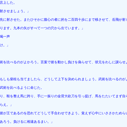
言上した。
射させましょう。」
先に射させた。またひそかに腹心の者に的を二百四十歩にまで移させて、岳飛が射
ります。九本の矢がすべて一つの穴から出ています。」
喝一声
け。」
術を比べるのがよかろう。言葉で彼を動かし負けを偽らせて、状元をわしに譲らせ
もしも柴桂も当てましたら、どうして上下を決められましょう。武術を比べるのが
武術を比べるように命じた。
り、鞍を整え馬に跨り、手に一振りの金背大砍刀を引っ提げ、馬をたたいてまず自
らえ。」
彼が王であるのを恐れてどうして手合わせできよう。覚えず心中にいささかためら
あろう。負けるに相違あるまい。」