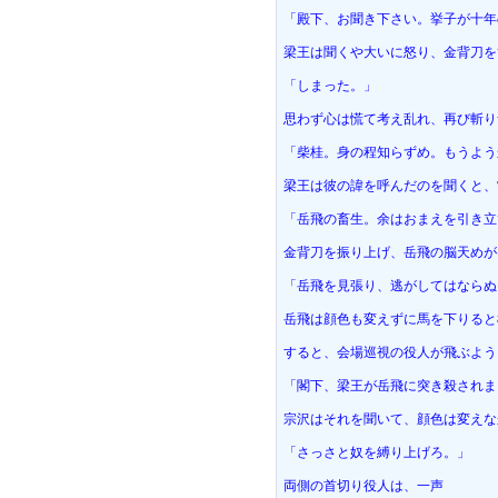
「殿下、お聞き下さい。挙子が十年
梁王は聞くや大いに怒り、金背刀を
「しまった。」
思わず心は慌て考え乱れ、再び斬り
「柴桂。身の程知らずめ。もうよう
梁王は彼の諱を呼んだのを聞くと、
「岳飛の畜生。余はおまえを引き立
金背刀を振り上げ、岳飛の脳天めが
「岳飛を見張り、逃がしてはならぬ
岳飛は顔色も変えずに馬を下りると
すると、会場巡視の役人が飛ぶよう
「閣下、梁王が岳飛に突き殺されま
宗沢はそれを聞いて、顔色は変えな
「さっさと奴を縛り上げろ。」
両側の首切り役人は、一声