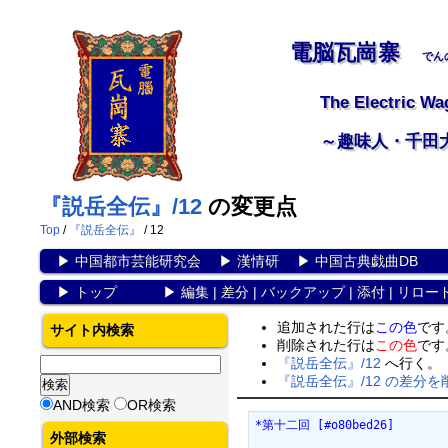
電脳瓦崗寨
でん
The Electric Wa
～趣味人・千田
『説岳全伝』/12
の変更点
Top
/
『説岳全伝』
/ 12
▶
中国都市芸能研究会
▶
漢情研
▶
中国古典戯曲DB
▶
トップ
▶
編集
|
差分
|
バックアップ
|
添付
|
リロー
追加された行は
この色
です
サイト内検索
削除された行は
この色
です
『説岳全伝』/12
へ行く。
『説岳全伝』/12 の差分を
AND検索
OR検索
*第十二回 [#o80bed26]
外部検索