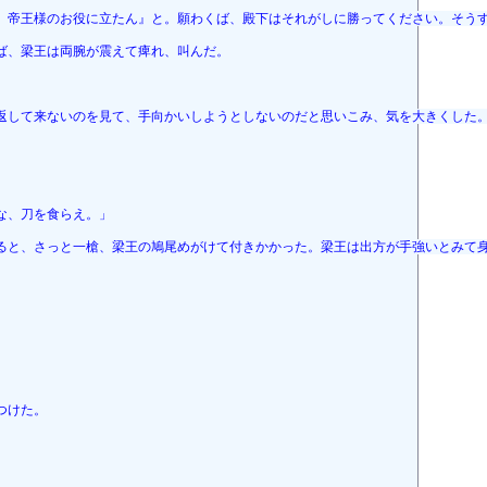
、帝王様のお役に立たん』と。願わくば、殿下はそれがしに勝ってください。そう
ば、梁王は両腕が震えて痺れ、叫んだ。
返して来ないのを見て、手向かいしようとしないのだと思いこみ、気を大きくした
」
な、刀を食らえ。」
ると、さっと一槍、梁王の鳩尾めがけて付きかかった。梁王は出方が手強いとみて
つけた。