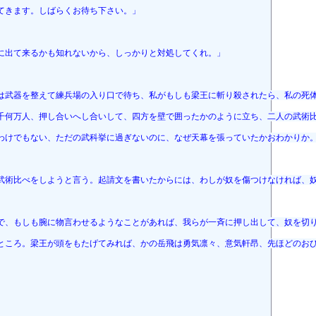
てきます。しばらくお待ち下さい。」
に出て来るかも知れないから、しっかりと対処してくれ。」
は武器を整えて練兵場の入り口で待ち、私がもしも梁王に斬り殺されたら、私の死
千何万人、押し合いへし合いして、四方を壁で囲ったかのように立ち、二人の武術
わけでもない、ただの武科挙に過ぎないのに、なぜ天幕を張っていたかおわかりか
武術比べをしようと言う。起請文を書いたからには、わしが奴を傷つけなければ、
で、もしも腕に物言わせるようなことがあれば、我らが一斉に押し出して、奴を切
ところ。梁王が頭をもたげてみれば、かの岳飛は勇気凛々、意気軒昂、先ほどのお