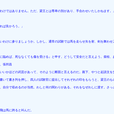
わけではありません。ただ、梁王とは尊卑の別があり、手合わせいたしかねます。
れば良かろう。」
いわけに参りましょうか。しかし、通常の試験では馬を走らせ矢を射、剣を舞わせ
に臨めば、死ななくても傷を受ける』と申す。どうして安全だと言えよう。柴桂、
、張邦昌
いいかほどの武芸があって、そのように断固と言えるのだ。殿下、やつと起請文を
書いて書き判を押し、四人の試験官に提出してそれぞれの印をもらうと、梁王のも
、自分で収めるのが当然。わしと何の関わりがある。それをなぜわしに渡す。さっ
飛は馬に跨ると叫んだ。