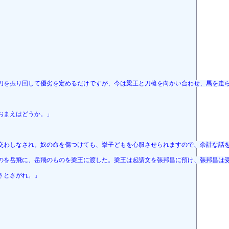
」
刀を振り回して優劣を定めるだけですが、今は梁王と刀槍を向かい合わせ、馬を走
おまえはどうか。」
交わしなされ。奴の命を傷つけても、挙子どもを心服させられますので、余計な話
のを岳飛に、岳飛のものを梁王に渡した。梁王は起請文を張邦昌に預け、張邦昌は
さとさがれ。」