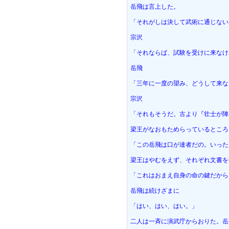
岳飛は言上した。
「それがしは決して武術に通じない
宗沢
「それならば、試験を受けに来なけ
岳飛
「三年に一度の望み、どうして来な
宗沢
「それもそうだ。古より『壮士が陣
梁王がなおもためらっているところ
「この岳飛は口が達者だの。いった
梁王はやむをえず、それぞれ文書を
「これはおまえ自身の命の鍵だから
岳飛は続けざまに
「はい、はい、はい。」
二人は一斉に演武庁からおりた。岳